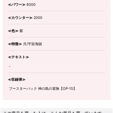
≪パワー≫
6000
≪カウンター≫
2000
≪色≫
紫
≪特徴≫
月/宇宙海賊
≪テキスト≫
-
≪収録弾≫
ブースターパック 神の島の冒険【OP-15】