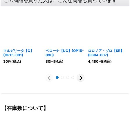
この商品を買った人は、こんな商品も買っています
マルガリータ【C】
ペローナ【UC】{OP15-
ロロノア・ゾロ【SR】
{OP15-091}
090}
{EB04-007}
30
円
(税込)
80
円
(税込)
4,480
円
(税込)
【在庫数について】