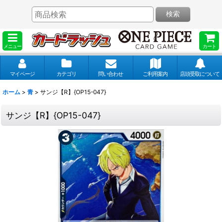
検索
メニュー
カート
マイページ
カテゴリ
問い合わせ
ご利用案内
店頭受取について
ホーム
>
青
>
サンジ【R】{OP15-047}
サンジ【R】{OP15-047}