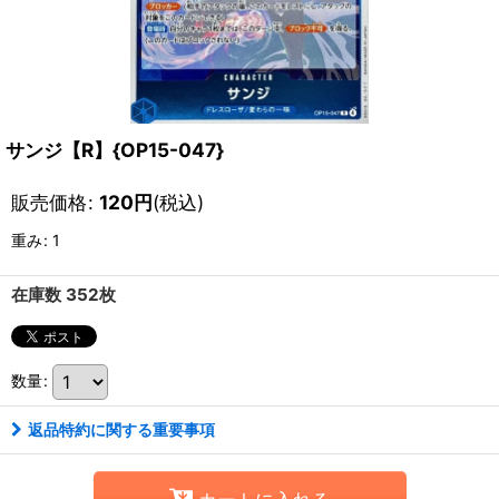
サンジ【R】{OP15-047}
販売価格
:
120
円
(税込)
重み
:
1
在庫数 352枚
数量
:
返品特約に関する重要事項