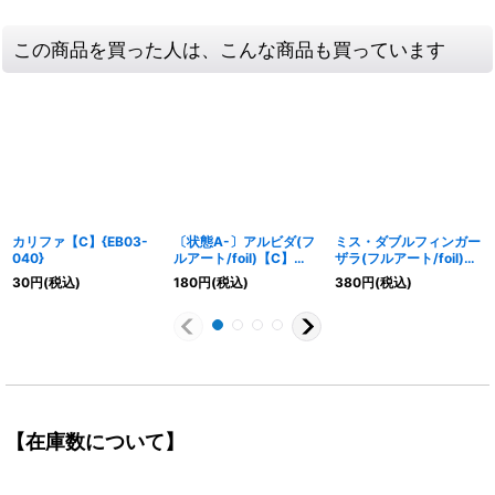
この商品を買った人は、こんな商品も買っています
カリファ【C】{EB03-
〔状態A-〕アルビダ(フ
ミス・ダブルフィンガー
040}
ルアート/foil)【C】
ザラ(フルアート/foil)
{OP01-064}
【UC】{OP05-073}
30
円
(税込)
180
円
(税込)
380
円
(税込)
【在庫数について】