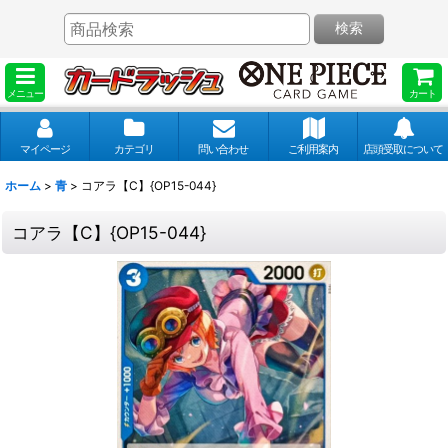
検索
メニュー
カート
マイページ
カテゴリ
問い合わせ
ご利用案内
店頭受取について
ホーム
>
青
>
コアラ【C】{OP15-044}
コアラ【C】{OP15-044}