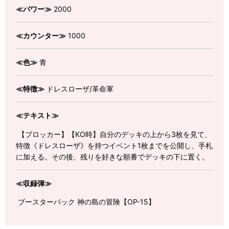
≪パワー≫
2000
≪カウンター≫
1000
≪色≫
青
≪特徴≫
ドレスローザ/革命軍
≪テキスト≫
【ブロッカー】【KO時】自分のデッキの上から3枚を見て、
特徴《ドレスローザ》を持つイベント1枚までを公開し、手札
に加える。その後、残りを好きな順番でデッキの下に置く。
≪収録弾≫
ブースターパック 神の島の冒険【OP-15】