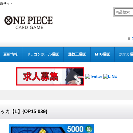
通販サイト
更新情報
ドラゴンボール通販
遊戯王通販
MTG通販
ポケカ
ッカ【L】{OP15-039}