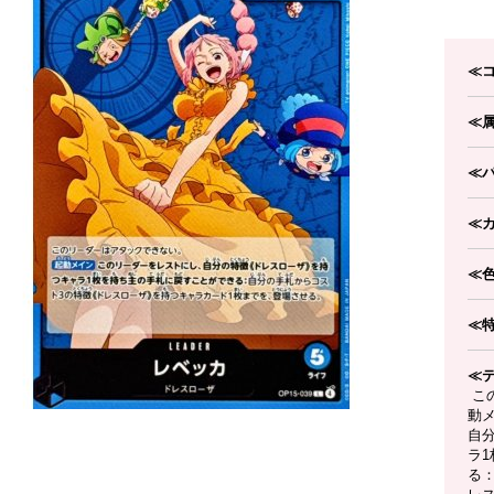
≪
≪
≪
≪
≪
≪
≪
こ
動
自
ラ
る