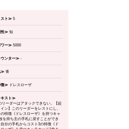
コスト≫
5
属性≫
知
パワー≫
5000
カウンター≫
-
色≫
青
特徴≫
ドレスローザ
テキスト≫
のリーダーはアタックできない。【起
メイン】このリーダーをレストにし、
分の特徴《ドレスローザ》を持つキャ
1枚を持ち主の手札に戻すことができ
：自分の手札からコスト3の特徴《ド