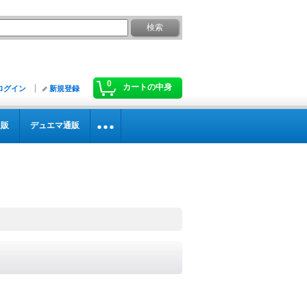
0
カートの中身
ログイン
新規登録
通販
デュエマ通販