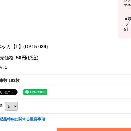
レ
で
≪
ブー
5】
ッカ【L】{OP15-039}
売価格
:
50円
(税込)
み
:
1
庫数 183枚
量
:
返品特約に関する重要事項