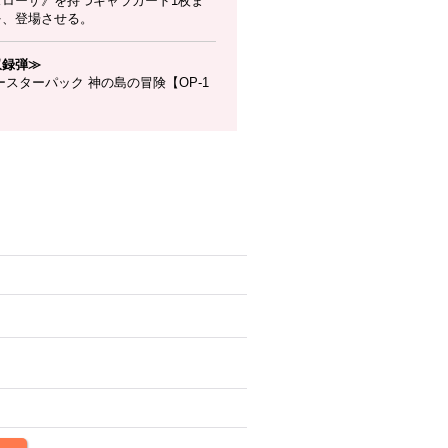
スローザ》を持つキャラカード1枚ま
を、登場させる。
収録弾≫
スターパック 神の島の冒険【OP-1