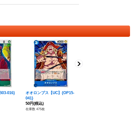
3-016}
オオロンブス【UC】{OP15-
コアラ【C】{OP15-044}
041}
30円
(税込)
50円
(税込)
在庫数 135枚
在庫数 475枚