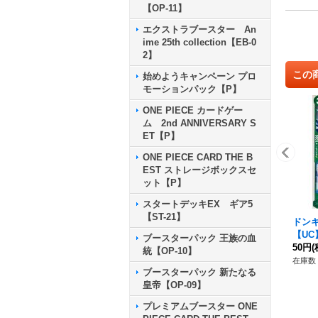
【OP-11】
エクストラブースター An
ime 25th collection【EB-0
2】
この
始めようキャンペーン プロ
モーションパック【P】
ONE PIECE カードゲー
ム 2nd ANNIVERSARY S
ET【P】
ONE PIECE CARD THE B
EST ストレージボックスセ
ット【P】
スタートデッキEX ギア5
【ST-21】
ドン
【UC】
ブースターパック 王族の血
50円
(
統【OP-10】
在庫数 
ブースターパック 新たなる
皇帝【OP-09】
プレミアムブースター ONE