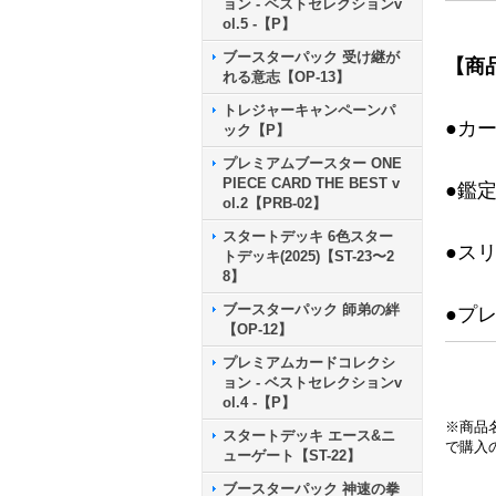
ョン - ベストセレクションv
ol.5 -【P】
ブースターパック 受け継が
【商
れる意志【OP-13】
トレジャーキャンペーンパ
●カ
ック【P】
プレミアムブースター ONE
PIECE CARD THE BEST v
●鑑
ol.2【PRB-02】
スタートデッキ 6色スター
●ス
トデッキ(2025)【ST-23〜2
8】
ブースターパック 師弟の絆
●プ
【OP-12】
プレミアムカードコレクシ
ョン - ベストセレクションv
ol.4 -【P】
※商品
スタートデッキ エース&ニ
で購入
ューゲート【ST-22】
ブースターパック 神速の拳