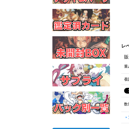
レベ
販
重
在
数