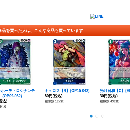
商品を買った人は、こんな商品も買っています
キホーテ・ロシナンテ
キュロス【R】{OP15-042}
光月日和【C】{EB0
{OP09-032}
80円
(税込)
30円
(税込)
税込)
在庫数 127枚
在庫数 431枚
94枚