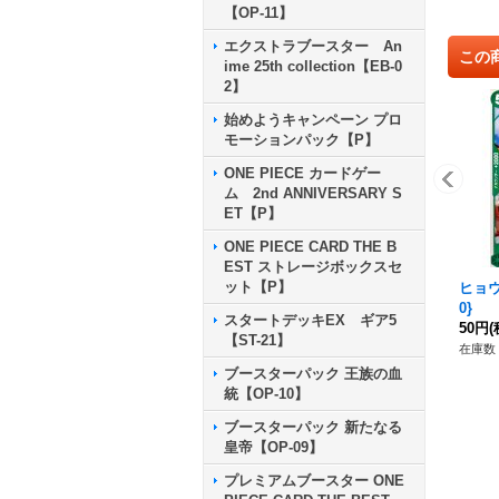
【OP-11】
エクストラブースター An
この
ime 25th collection【EB-0
2】
始めようキャンペーン プロ
モーションパック【P】
ONE PIECE カードゲー
ム 2nd ANNIVERSARY S
ET【P】
ONE PIECE CARD THE B
EST ストレージボックスセ
ット【P】
ヒョウ
0}
スタートデッキEX ギア5
50円
(
【ST-21】
在庫数 
ブースターパック 王族の血
統【OP-10】
ブースターパック 新たなる
皇帝【OP-09】
プレミアムブースター ONE