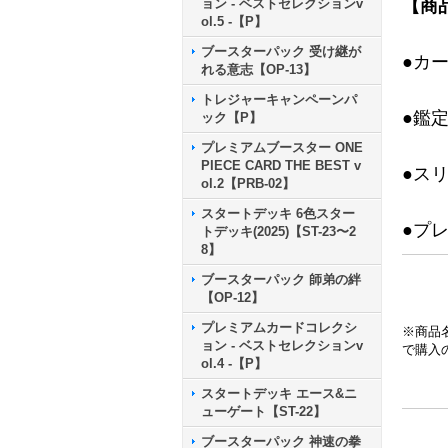
ョン - ベストセレクションv
【商
ol.5 -【P】
ブースターパック 受け継が
●カ
れる意志【OP-13】
トレジャーキャンペーンパ
●鑑
ック【P】
プレミアムブースター ONE
PIECE CARD THE BEST v
●ス
ol.2【PRB-02】
スタートデッキ 6色スター
●プ
トデッキ(2025)【ST-23〜2
8】
ブースターパック 師弟の絆
【OP-12】
プレミアムカードコレクシ
※商品
ョン - ベストセレクションv
で購入
ol.4 -【P】
スタートデッキ エース&ニ
ューゲート【ST-22】
ブースターパック 神速の拳