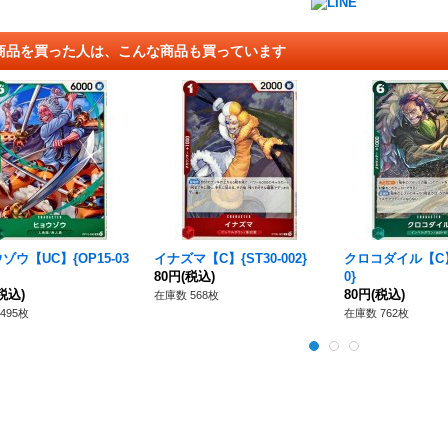
商品を買った人は、こんな商品も買っています
ゾウ【UC】{OP15-03
イナズマ【C】{ST30-002}
クロコダイル【C】{
80円
(税込)
0}
税込)
80円
(税込)
在庫数 568枚
495枚
在庫数 762枚