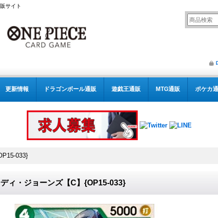
通販サイト
更新情報
ドラゴンボール通販
遊戯王通販
MTG通販
ポケカ
5-033}
ディ・ジョーンズ【C】{OP15-033}