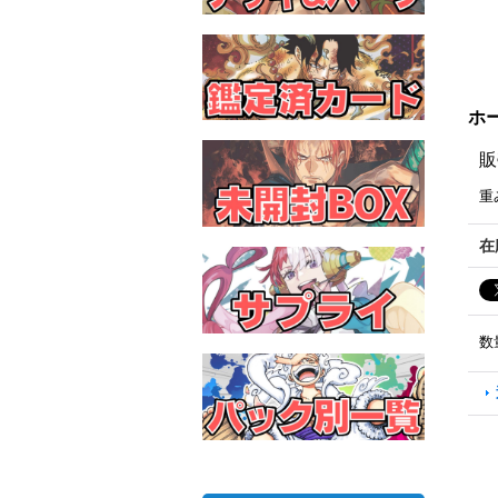
ホー
販
重
在
数