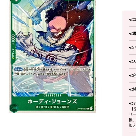
≪
≪
≪
≪
≪
≪
≪
【
リ
後
加