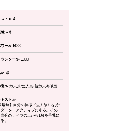
コスト≫
4
属性≫
打
パワー≫
5000
カウンター≫
1000
色≫
緑
特徴≫
魚人族/魚人島/新魚人海賊団
テキスト≫
登場時】自分の特徴《魚人族》を持つ
ーダーを、アクティブにする。その
、自分のライフの上から1枚を手札に
える。