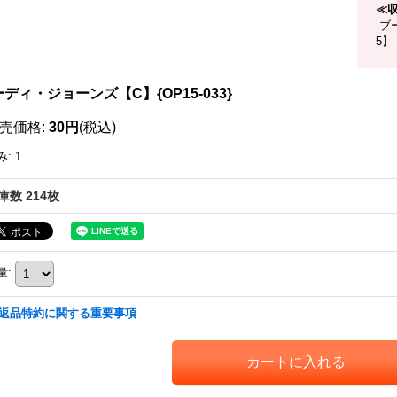
≪
ブー
5】
ディ・ジョーンズ【C】{OP15-033}
売価格
:
30円
(税込)
み
:
1
庫数 214枚
量
:
返品特約に関する重要事項