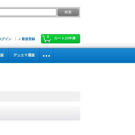
0
カートの中身
ログイン
新規登録
通販
デュエマ通販