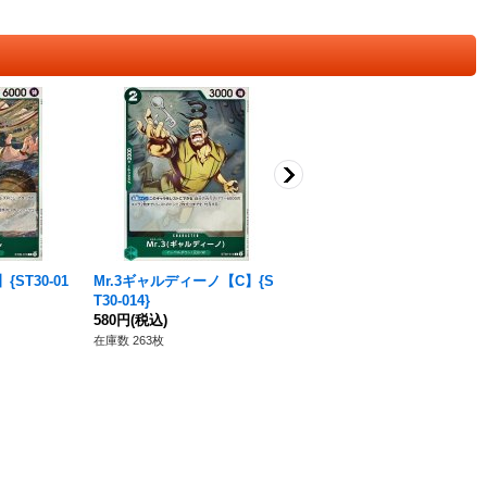
ST30-01
Mr.3ギャルディーノ【C】{S
ホーディ・ジョーンズ【S
T30-014}
R】{OP06-035}
580円
(税込)
120円
(税込)
在庫数 263枚
在庫数 102枚