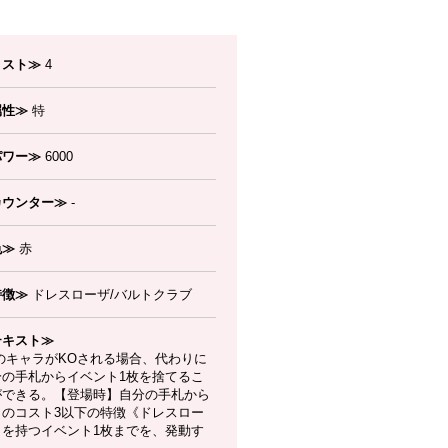
コスト≫
4
属性≫
特
パワー≫
6000
カウンター≫
-
色≫
赤
特徴≫
ドレスローザ/バルトクラブ
テキスト≫
のキャラがKOされる場合、代わりに
分の手札からイベント1枚を捨てるこ
ができる。【登場時】自分の手札から
々のコスト3以下の特徴《ドレスロー
》を持つイベント1枚までを、発動す