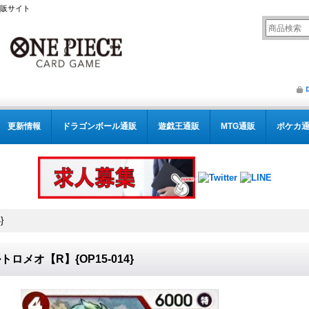
通販サイト
更新情報
ドラゴンボール通販
遊戯王通販
MTG通販
ポケカ
}
トロメオ【R】{OP15-014}