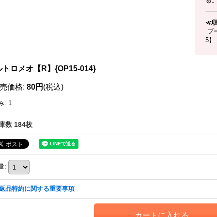
る
≪
ブー
5】
トロメオ【R】{OP15-014}
売価格
:
80円
(税込)
み
:
1
庫数 184枚
量
:
返品特約に関する重要事項