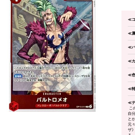
≪
≪
≪
≪
≪
≪
≪
こ
自
と
元
ザ