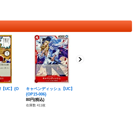
!【UC】{O
キャベンディッシュ【UC】
火拳【R】{OP15-020}
{OP15-006}
120円
(税込)
80円
(税込)
在庫数 54枚
在庫数 411枚