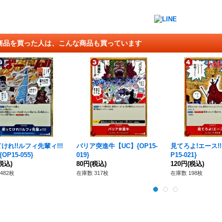
商品を買った人は、こんな商品も買っています
けれ!!ルフィ先輩ィ!!!
バリア突進牛【UC】{OP15-
見てろよ!エース!!
OP15-055}
019}
P15-021}
税込)
80円
(税込)
120円
(税込)
482枚
在庫数 317枚
在庫数 198枚