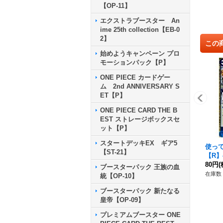
【OP-11】
エクストラブースター An
ime 25th collection【EB-0
2】
この
始めようキャンペーン プロ
モーションパック【P】
ONE PIECE カードゲー
ム 2nd ANNIVERSARY S
ET【P】
ONE PIECE CARD THE B
EST ストレージボックスセ
ット【P】
スタートデッキEX ギア5
使って
【ST-21】
【R】{
80円
(
ブースターパック 王族の血
在庫数 
統【OP-10】
ブースターパック 新たなる
皇帝【OP-09】
プレミアムブースター ONE