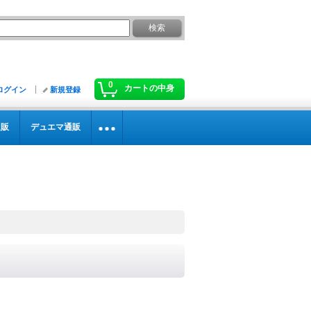
0
カートの中身
ログイン
新規登録
通販
デュエマ通販