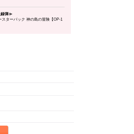
。
収録弾≫
スターパック 神の島の冒険【OP-1