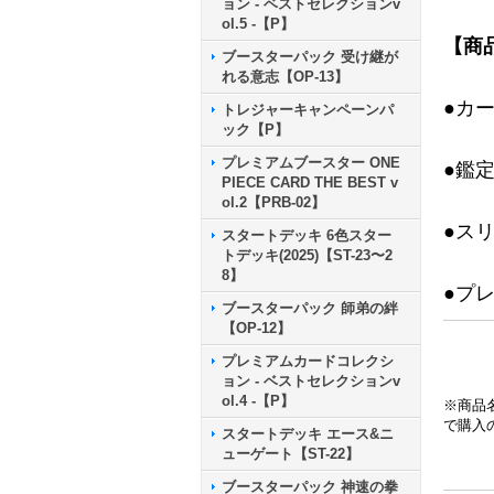
ョン - ベストセレクションv
ol.5 -【P】
【商
ブースターパック 受け継が
れる意志【OP-13】
●カ
トレジャーキャンペーンパ
ック【P】
プレミアムブースター ONE
●鑑
PIECE CARD THE BEST v
ol.2【PRB-02】
●ス
スタートデッキ 6色スター
トデッキ(2025)【ST-23〜2
8】
●プ
ブースターパック 師弟の絆
【OP-12】
プレミアムカードコレクシ
ョン - ベストセレクションv
ol.4 -【P】
※商品
で購入
スタートデッキ エース&ニ
ューゲート【ST-22】
ブースターパック 神速の拳