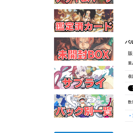
バル
販
重
在
数