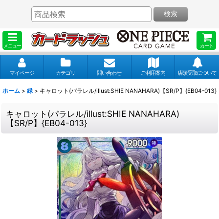
検索
メニュー
カート
マイページ
カテゴリ
問い合わせ
ご利用案内
店頭受取について
ホーム
>
緑
>
キャロット(パラレル/illust:SHIE NANAHARA)【SR/P】{EB04-013}
キャロット(パラレル/illust:SHIE NANAHARA)
【SR/P】{EB04-013}