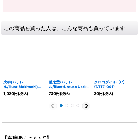
この商品を買った人は、こんな商品も買っています
火拳(パラレ
菊之丞(パラレ
クロコダイル【C】
ル/illust:Makitoshi)
ル/illust:Naruse Uroko)
{ST17-001}
【R/P】{OP03-018}
【SR/P】{EB04-012}
1,080
円
(税込)
780
円
(税込)
30
円
(税込)
【在庫数について】