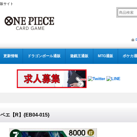
通販サイト
更新情報
ドラゴンボール通販
遊戯王通販
MTG通販
ポケカ
ベエ【R】{EB04-015}