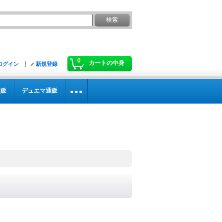
0
カートの中身
ログイン
新規登録
通販
デュエマ通販