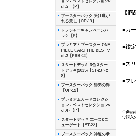
ョン - ベストセレクションv
ol.5 -【P】
【商
ブースターパック 受け継が
れる意志【OP-13】
●カ
トレジャーキャンペーンパ
ック【P】
プレミアムブースター ONE
●鑑
PIECE CARD THE BEST v
ol.2【PRB-02】
●ス
スタートデッキ 6色スター
トデッキ(2025)【ST-23〜2
8】
●プ
ブースターパック 師弟の絆
【OP-12】
プレミアムカードコレクシ
ョン - ベストセレクションv
ol.4 -【P】
※商品
で購入
スタートデッキ エース&ニ
ューゲート【ST-22】
ブースターパック 神速の拳