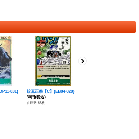
11-031}
鮫瓦正拳【C】{EB04-020}
ケイミー【R】{OP06-025}
30円
(税込)
80円
(税込)
在庫数 86枚
在庫数 151枚