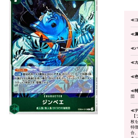
≪
≪
≪
≪
≪
≪
団
≪
【
枚
特
合