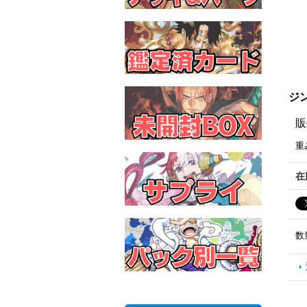
ジン
販
重
在
数