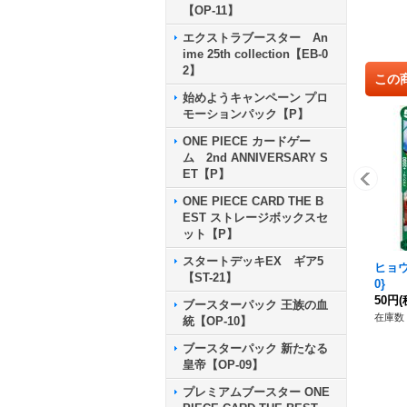
【OP-11】
エクストラブースター An
ime 25th collection【EB-0
2】
この
始めようキャンペーン プロ
モーションパック【P】
ONE PIECE カードゲー
ム 2nd ANNIVERSARY S
ET【P】
ONE PIECE CARD THE B
EST ストレージボックスセ
ット【P】
スタートデッキEX ギア5
ヒョウ
【ST-21】
0}
50円
(
ブースターパック 王族の血
在庫数 
統【OP-10】
ブースターパック 新たなる
皇帝【OP-09】
プレミアムブースター ONE