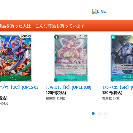
商品を買った人は、こんな商品も買っています
ゾウ【UC】{OP15-03
しらほし【R】{OP11-030}
ジンベエ【SR】{OP
120円
(税込)
180円
(税込)
税込)
在庫数 119枚
在庫数 17枚
495枚