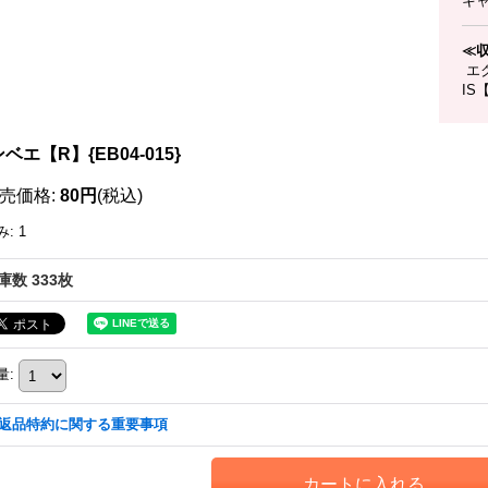
キ
≪
エク
IS
ベエ【R】{EB04-015}
売価格
:
80円
(税込)
み
:
1
庫数 333枚
量
:
返品特約に関する重要事項