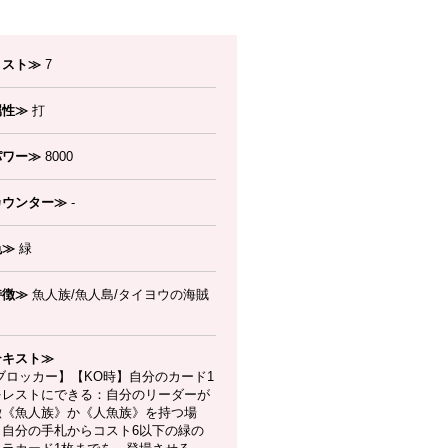
コスト≫
7
属性≫
打
パワー≫
8000
カウンター≫
-
色≫
緑
特徴≫
魚人族/魚人島/タイヨウの海賊
テキスト≫
ブロッカー】【KO時】自分のカード1
をレストにできる：自分のリーダーが
徴《魚人族》か《人魚族》を持つ場
、自分の手札からコスト6以下の緑の