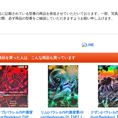
名に記載されている型番の商品を発送させていただいております。一部、写真
の際、必ず商品の型番をご確認していただきますようお願い申し上げます。
商品を買った人は、こんな商品も買っています
プ(パラレル/SP/黒背
リム(パラレル/SP/黒背景/ill
クザン(パラレル/S
ust:Bashikou)【SP】
ust:Hashimoto Q)【SP】{O
llust:Bashikou