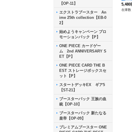
【OP-11】
{OP09
5,48
在庫数 
エクストラブースター An
ime 25th collection【EB-0
2】
始めようキャンペーン プロ
モーションパック【P】
ONE PIECE カードゲー
ム 2nd ANNIVERSARY S
ET【P】
ONE PIECE CARD THE B
EST ストレージボックスセ
ット【P】
スタートデッキEX ギア5
【ST-21】
ブースターパック 王族の血
統【OP-10】
ブースターパック 新たなる
皇帝【OP-09】
プレミアムブースター ONE