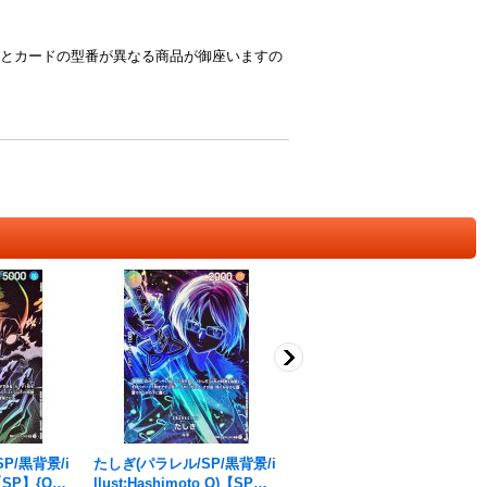
とカードの型番が異なる商品が御座いますの
P/黒背景/i
たしぎ(パラレル/SP/黒背景/i
ポートガス・D・エース(パラ
)【SP】{OP1
llust:Hashimoto Q)【SP】
レル/SP/黒背景/illust:otton)