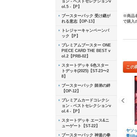
ョン - ベストセレクションv
ol.5 -【P】
ブースターパック 受け継が
※商品
れる意志【OP-13】
で購入
トレジャーキャンペーンパ
ック【P】
プレミアムブースター ONE
PIECE CARD THE BEST v
ol.2【PRB-02】
スタートデッキ 6色スター
この
トデッキ(2025)【ST-23〜2
8】
ブースターパック 師弟の絆
【OP-12】
プレミアムカードコレクシ
ョン - ベストセレクションv
ol.4 -【P】
スタートデッキ エース&ニ
ューゲート【ST-22】
ヤソッ
ブースターパック 神速の拳
景/ill