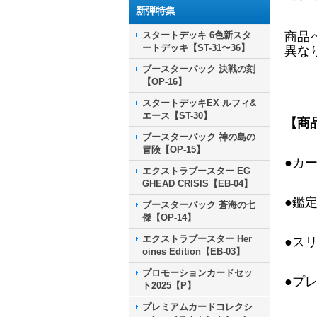
新弾特集
スタートデッキ 6色新スタ
商品
ートデッキ【ST-31〜36】
異な
ブースターパック 決戦の刻
【OP-16】
スタートデッキEX ルフィ&
エース【ST-30】
【商
ブースターパック 神の島の
冒険【OP-15】
●カ
エクストラブースター EG
GHEAD CRISIS【EB-04】
●鑑
ブースターパック 蒼海の七
傑【OP-14】
エクストラブースター Her
●ス
oines Edition【EB-03】
プロモーションカードセッ
●プ
ト2025【P】
プレミアムカードコレクシ