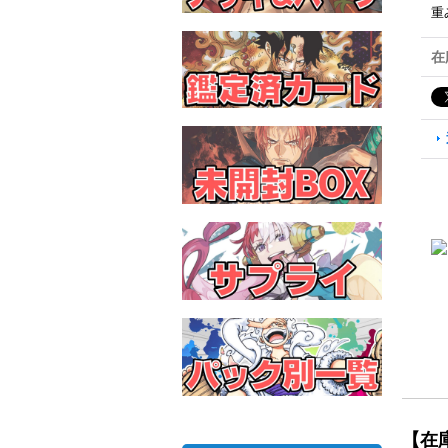
重
在
【在