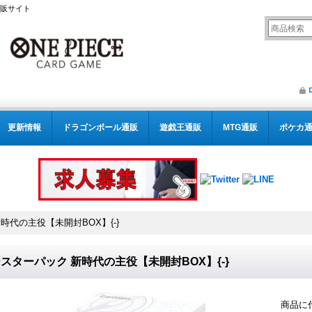
通販サイト
更新情報
ドラゴンボール通販
遊戯王通販
MTG通販
ポケカ
時代の主役【未開封BOX】{-}
スターパック 新時代の主役【未開封BOX】{-}
商品に