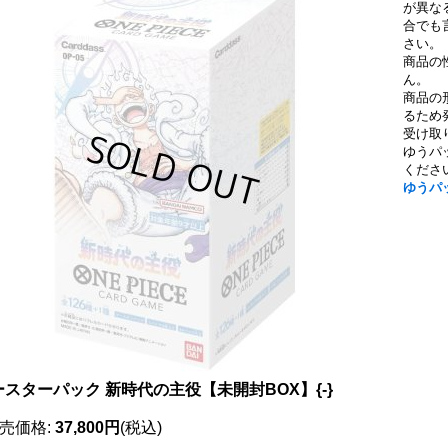
が異な
合でも
さい。
商品の
ん。
商品の
るため
受け取
ゆうパ
くださ
ゆうパ
ースターパック 新時代の主役【未開封BOX】{-}
売価格
:
37,800円
(税込)