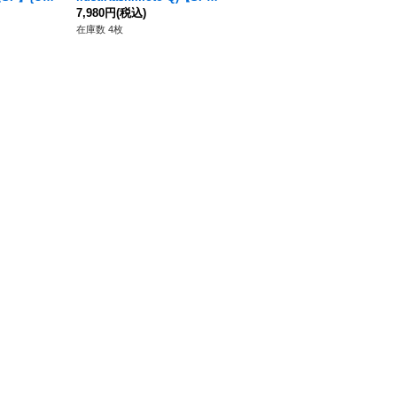
{OP06-050[OP12]}
7,980円
(税込)
【SP】{ST13-011[OP12]}
14,800円
(税込)
在庫数 4枚
在庫数 5枚