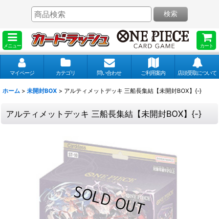
検索
メニュー
カート
マイページ
カテゴリ
問い合わせ
ご利用案内
店頭受取について
ホーム
>
未開封BOX
>
アルティメットデッキ 三船長集結【未開封BOX】{-}
アルティメットデッキ 三船長集結【未開封BOX】{-}