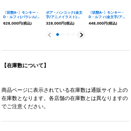
〔状態A-〕モンキー・
ボア・ハンコック(金文
〔状態A-〕モンキー・
D・ルフィ(パラレル/漫
字/アニメイラスト)
D・ルフィ(金文字/アニ
画背景/漫画絵)
【L】{OP07-038}
メイラスト)【L】
628,000
円
(税込)
328,000
円
(税込)
448,000
円
(税込)
【SEC/SP】{EB02-
{OP05-060}
061}
【在庫数について】
商品ページに表示されている在庫数は通販サイト上の
在庫数となります。各店舗の在庫数とは異なりますの
でご注意ください。