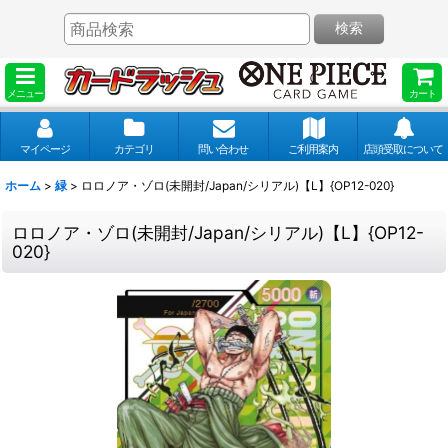
検索
メニュー
カート
マイページ
カテゴリ
問い合わせ
ご利用案内
店頭受取について
ホーム
>
緑
>
ロロノア・ゾロ(未開封/Japan/シリアル)【L】{OP12-020}
ロロノア・ゾロ(未開封/Japan/シリアル)【L】{OP12-
020}