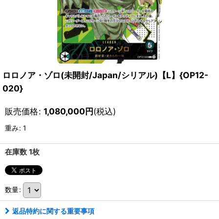
ロロノア・ゾロ(未開封/Japan/シリアル)【L】{OP12-
020}
販売価格
:
1,080,000
円
(税込)
重み
:
1
在庫数 1枚
数量
:
返品特約に関する重要事項