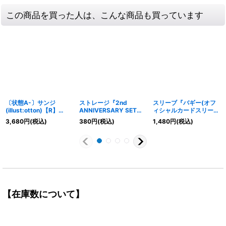
この商品を買った人は、こんな商品も買っています
〔状態A-〕サンジ
ストレージ『2nd
スリーブ『バギー(オフ
(illust:otton)【R】
ANNIVERSARY SET』
ィシャルカードスリーブ
{EB02-054}
【サプライ】{-}
リミテッドエディション
3,680
円
(税込)
380
円
(税込)
1,480
円
(税込)
vol.5)』70枚【サプラ
イ】{-}
【在庫数について】