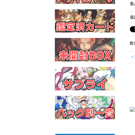
重
在
数