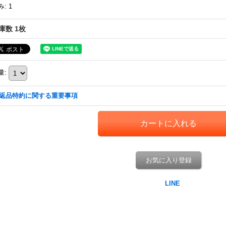
み
:
1
庫数 1枚
量
:
返品特約に関する重要事項
お気に入り登録