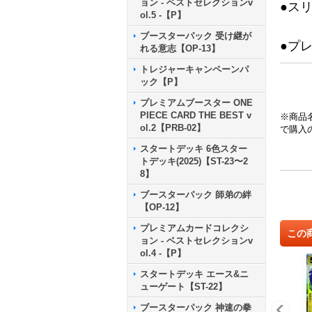
ョン - ベストセレクションv
●ス
ol.5 -【P】
ブースターパック 受け継が
●プ
れる意志【OP-13】
トレジャーキャンペーンパ
ック【P】
プレミアムブースター ONE
PIECE CARD THE BEST v
※商品
ol.2【PRB-02】
で購入
スタートデッキ 6色スター
トデッキ(2025)【ST-23〜2
8】
ブースターパック 師弟の絆
【OP-12】
プレミアムカードコレクシ
この
ョン - ベストセレクションv
ol.4 -【P】
スタートデッキ エース&ニ
ューゲート【ST-22】
ブースターパック 神速の拳