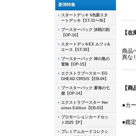
新弾特集
スタートデッキ 6色新スタ
ートデッキ【ST-31〜36】
ブースターパック 決戦の刻
【在
【OP-16】
スタートデッキEX ルフィ&
エース【ST-30】
商品
異な
ブースターパック 神の島の
冒険【OP-15】
エクストラブースター EG
GHEAD CRISIS【EB-04】
【商
ブースターパック 蒼海の七
傑【OP-14】
エクストラブースター Her
●カ
oines Edition【EB-03】
プロモーションカードセッ
●鑑
ト2025【P】
プレミアムカードコレクシ