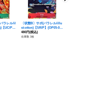
パラレル/il
〔状態B〕サボ(パラレル/illu
〔状態B〕ジェルマ王国(パラ
oka)【UC/P】
st:otton)【SR/P】{OP05-00
レル/illust:S-KINOKO)【C/
7}
480円
(税込)
P】{OP06-079}
380円
(税込)
在庫数 3枚
在庫数 4枚