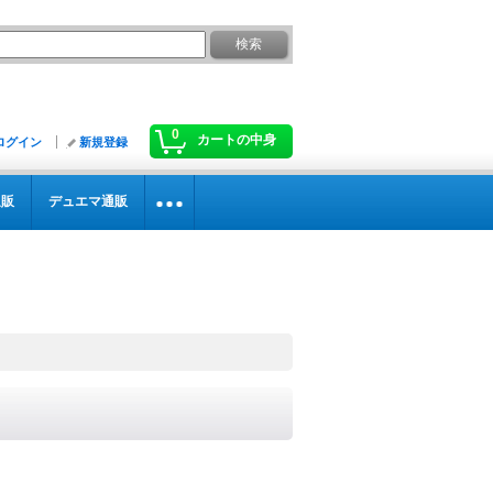
0
カートの中身
ログイン
新規登録
通販
デュエマ通販