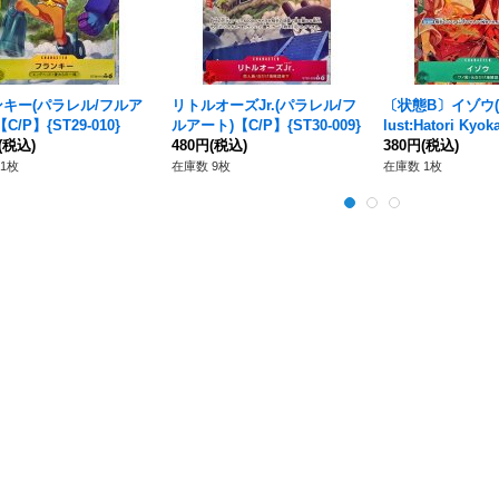
キー(パラレル/フルア
リトルオーズJr.(パラレル/フ
〔状態B〕イゾウ(
C/P】{ST29-010}
ルアート)【C/P】{ST30-009}
lust:Hatori Ky
(税込)
480円
(税込)
{OP01-033}
380円
(税込)
1枚
在庫数 9枚
在庫数 1枚