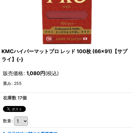
KMCハイパーマットプロ レッド 100枚 (66×91)【サプ
ライ】{-}
販売価格
:
1,080
円
(税込)
重み
:
255
在庫数 17個
数量
: