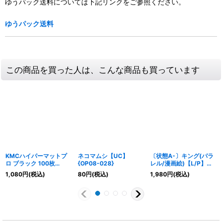
ゆうパック送料については下記リンクをご参照ください。
ゆうパック送料
この商品を買った人は、こんな商品も買っています
KMCハイパーマットプ
ネコマムシ【UC】
〔状態A-〕キング(パラ
ロ ブラック 100枚
{OP08-028}
レル/漫画絵)【L/P】
(66×91)【サプライ】
{OP01-091}
1,080
円
(税込)
80
円
(税込)
1,980
円
(税込)
{-}