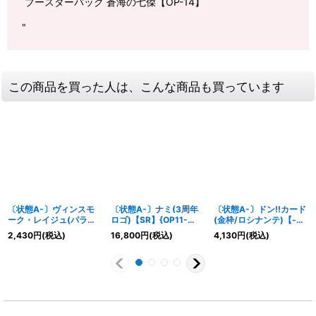
ブースターパック 蒼海の七傑【OP-14】
"
この商品を買った人は、こんな商品も買っています
〔状態A-〕ヴィンスモ
〔状態A-〕ナミ(3周年
〔状態A-〕ドン!!カード
ーク・レイジュ(パラレ
ロゴ)【SR】{OP11-
(金枠/ロシナンテ)【-】
ル/illust:Daisuke
054}
{-}
2,430
円
(税込)
16,800
円
(税込)
4,130
円
(税込)
izuka)【SR/P】{OP12-
063}