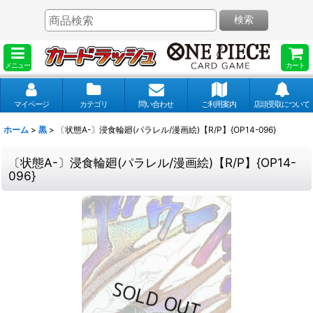
検索
メニュー
カート
マイページ
カテゴリ
問い合わせ
ご利用案内
店頭受取について
ホーム
>
黒
>
〔状態A-〕浸食輪廻(パラレル/漫画絵)【R/P】{OP14-096}
〔状態A-〕浸食輪廻(パラレル/漫画絵)【R/P】{OP14-
096}