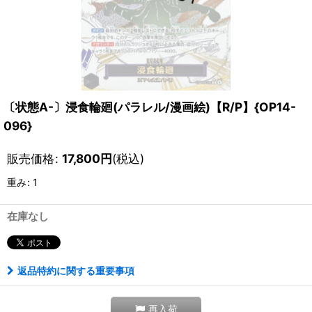
〔状態A-〕浸食輪廻(パラレル/漫画絵)【R/P】{OP14-
096}
販売価格
:
17,800
円
(税込)
重み
:
1
在庫なし
返品特約に関する重要事項
再入荷