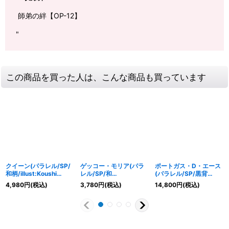
師弟の絆【OP-12】
"
この商品を買った人は、こんな商品も買っています
クイーン(パラレル/SP/
ゲッコー・モリア(パラ
ポートガス・D・エース
和柄/illust:Koushi
レル/SP/和
(パラレル/SP/黒背
Rokushiro)【SP】
柄/illust:Anderson)
景/illust:otton)【SP】
4,980
円
(税込)
3,780
円
(税込)
14,800
円
(税込)
{ST04-005[OP08]}
【SP】{ST03-
{ST13-011[OP12]}
004[OP08]}