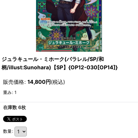
ジュラキュール・ミホーク(パラレル/SP/和
柄/illust:Sunohara)【SP】{OP12-030[OP14]}
販売価格
:
14,800
円
(税込)
重み
:
1
在庫数 6枚
数量
: