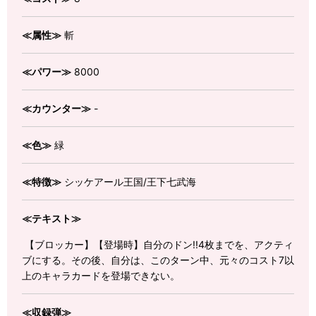
≪属性≫
斬
≪パワー≫
8000
≪カウンター≫
-
≪色≫
緑
≪特徴≫
シッケアール王国/王下七武海
≪テキスト≫
【ブロッカー】【登場時】自分のドン!!4枚までを、アクティ
ブにする。その後、自分は、このターン中、元々のコスト7以
上のキャラカードを登場できない。
≪収録弾≫