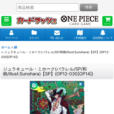
検索
メニュー
カート
マイページ
カテゴリ
問い合わせ
ご利用案内
店頭受取について
ホーム
>
緑
>
ジュラキュール・ミホーク(パラレル/SP/和柄/illust:Sunohara)【SP】{OP12-
030[OP14]}
ジュラキュール・ミホーク(パラレル/SP/和
柄/illust:Sunohara)【SP】{OP12-030[OP14]}