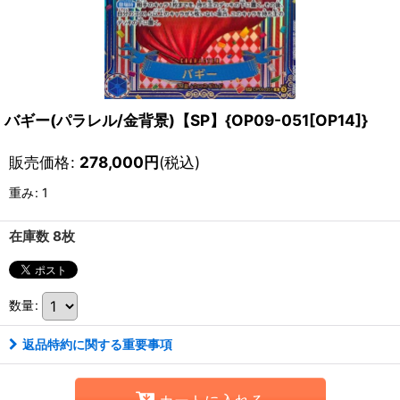
バギー(パラレル/金背景)【SP】{OP09-051[OP14]}
販売価格
:
278,000
円
(税込)
重み
:
1
在庫数 8枚
数量
:
返品特約に関する重要事項