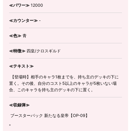
≪パワー≫
12000
≪カウンター≫
-
≪色≫
青
≪特徴≫
四皇/クロスギルド
≪テキスト≫
【登場時】相手のキャラ1枚までを、持ち主のデッキの下に
置く。その後、自分のコスト5以上のキャラが5枚いない場
合、このキャラを持ち主のデッキの下に置く。
≪収録弾≫
ブースターパック 新たなる皇帝【OP-09】
"