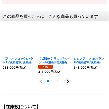
この商品を買った人は、こんな商品も買っています
ボア・ハンコック(パラ
〔状態A-〕サカズキ(パ
ロロノア・ゾロ(パラレ
レル/漫画背景/漫画絵)
ラレル/漫画背景/漫画
ル/漫画背景/漫画絵)
【SR/SP】{OP07-051}
絵)【SR/SP】{OP16-
【SEC/SP】{OP06-
268,000
円
(税込)
348,000
円
(税込)
065}
118}
318,000
円
(税込)
【在庫数について】