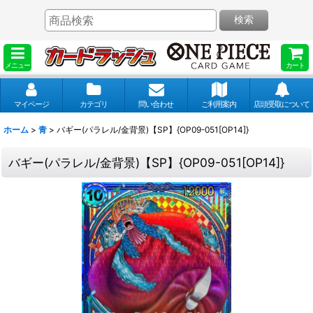
検索
メニュー
カート
マイページ
カテゴリ
問い合わせ
ご利用案内
店頭受取について
ホーム
>
青
>
バギー(パラレル/金背景)【SP】{OP09-051[OP14]}
バギー(パラレル/金背景)【SP】{OP09-051[OP14]}