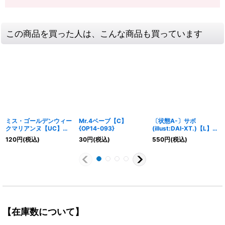
この商品を買った人は、こんな商品も買っています
ミス・ゴールデンウィー
Mr.4ベーブ【C】
〔状態A-〕サボ
クマリアンヌ【UC】
{OP14-093}
(illust:DAI-XT.)【L】
{OP14-085}
{ST13-001}
120
円
(税込)
30
円
(税込)
550
円
(税込)
【在庫数について】