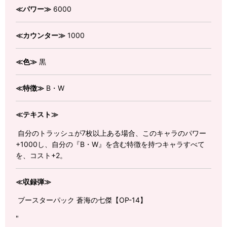
≪パワー≫
6000
≪カウンター≫
1000
≪色≫
黒
≪特徴≫
B・W
≪テキスト≫
自分のトラッシュが7枚以上ある場合、このキャラのパワー
+1000し、自分の『B・W』を含む特徴を持つキャラすべて
を、コスト+2。
≪収録弾≫
ブースターパック 蒼海の七傑【OP-14】
"