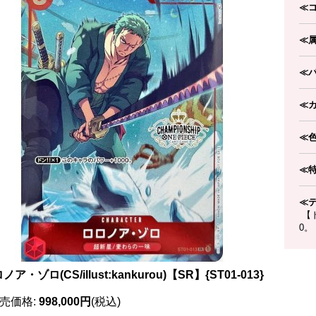
≪
≪
≪
≪
≪
≪
≪
【ド
0。
ノア・ゾロ(CS/illust:kankurou)【SR】{ST01-013}
売価格
:
998,000円
(税込)