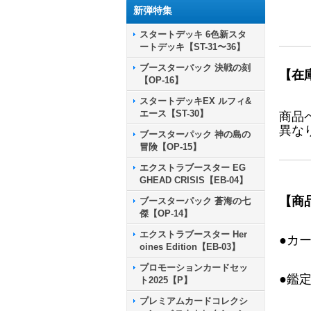
新弾特集
スタートデッキ 6色新スタ
ートデッキ【ST-31〜36】
ブースターパック 決戦の刻
【在
【OP-16】
スタートデッキEX ルフィ&
エース【ST-30】
商品
異な
ブースターパック 神の島の
冒険【OP-15】
エクストラブースター EG
GHEAD CRISIS【EB-04】
【商
ブースターパック 蒼海の七
傑【OP-14】
エクストラブースター Her
●カ
oines Edition【EB-03】
プロモーションカードセッ
●鑑
ト2025【P】
プレミアムカードコレクシ