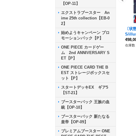
【OP-11】
エクストラブースター An
ime 25th collection【EB-0
2】
〔状態
始めようキャンペーン プロ
S/ill
モーションパック【P】
T01-0
498,
在庫数 
ONE PIECE カードゲー
ム 2nd ANNIVERSARY S
ET【P】
ONE PIECE CARD THE B
EST ストレージボックスセ
ット【P】
スタートデッキEX ギア5
【ST-21】
ブースターパック 王族の血
統【OP-10】
ブースターパック 新たなる
皇帝【OP-09】
プレミアムブースター ONE