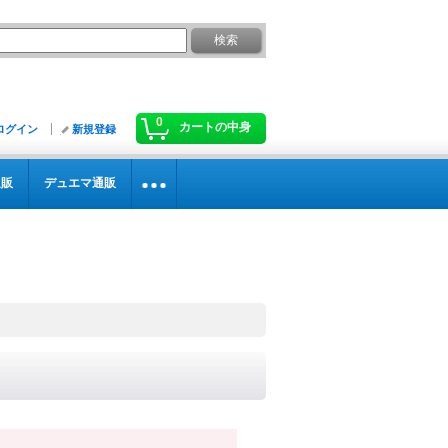
0
カートの中身
ログイン
新規登録
通販
デュエマ通販