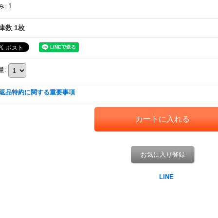
み
:
1
庫数 1枚
量
:
返品特約に関する重要事項
お気に入り登録