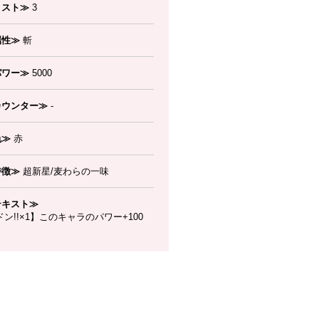
コスト≫
3
属性≫
斬
パワー≫
5000
カウンター≫
-
色≫
赤
特徴≫
超新星/麦わらの一味
テキスト≫
ン!!×1】このキャラのパワー+100