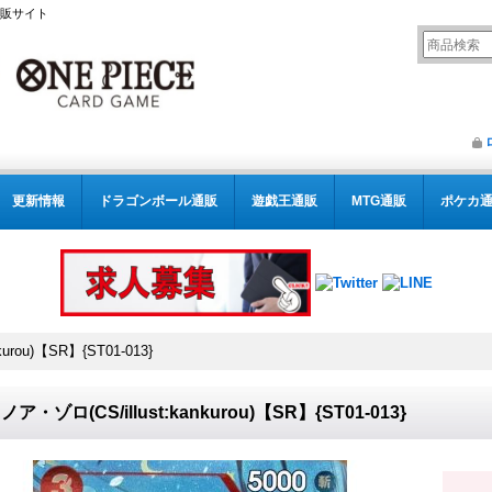
通販サイト
更新情報
ドラゴンボール通販
遊戯王通販
MTG通販
ポケカ
urou)【SR】{ST01-013}
ア・ゾロ(CS/illust:kankurou)【SR】{ST01-013}