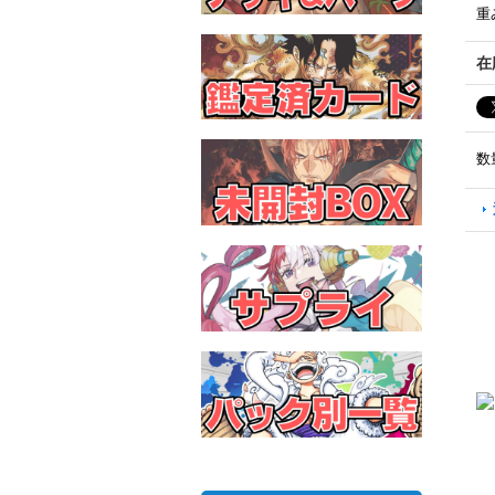
重
在
数