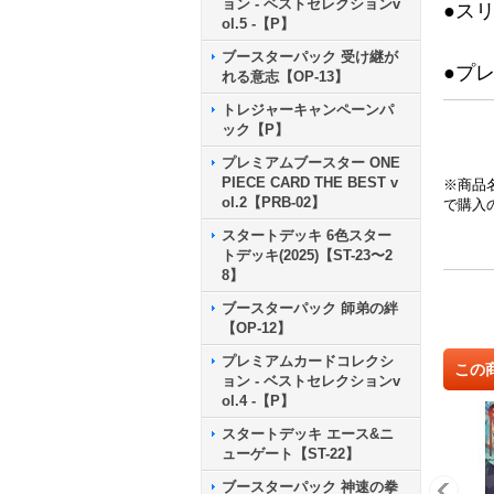
ョン - ベストセレクションv
●ス
ol.5 -【P】
ブースターパック 受け継が
●プ
れる意志【OP-13】
トレジャーキャンペーンパ
ック【P】
プレミアムブースター ONE
PIECE CARD THE BEST v
※商品
ol.2【PRB-02】
で購入
スタートデッキ 6色スター
トデッキ(2025)【ST-23〜2
8】
ブースターパック 師弟の絆
【OP-12】
プレミアムカードコレクシ
この
ョン - ベストセレクションv
ol.4 -【P】
スタートデッキ エース&ニ
ューゲート【ST-22】
ブースターパック 神速の拳