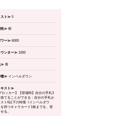
コスト≫
5
属性≫
斬
パワー≫
6000
カウンター≫
1000
色≫
青
特徴≫
インペルダウン
テキスト≫
ブロッカー】【登場時】自分の手札3
を捨てることができる：自分の手札か
コスト6以下の特徴《インペルダウ
》を持つキャラカード1枚までを、登
させる。