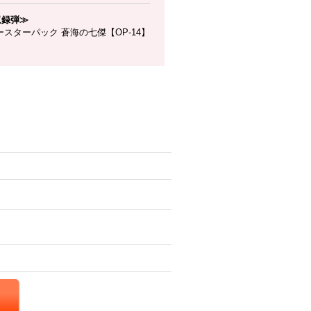
収録弾≫
スターパック 蒼海の七傑【OP-14】