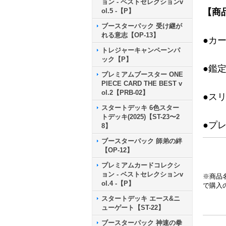
ョン - ベストセレクションv
ol.5 -【P】
【商
ブースターパック 受け継が
れる意志【OP-13】
●カ
トレジャーキャンペーンパ
ック【P】
●鑑
プレミアムブースター ONE
PIECE CARD THE BEST v
ol.2【PRB-02】
●ス
スタートデッキ 6色スター
トデッキ(2025)【ST-23〜2
●プ
8】
ブースターパック 師弟の絆
【OP-12】
プレミアムカードコレクシ
ョン - ベストセレクションv
※商品
ol.4 -【P】
で購入
スタートデッキ エース&ニ
ューゲート【ST-22】
ブースターパック 神速の拳