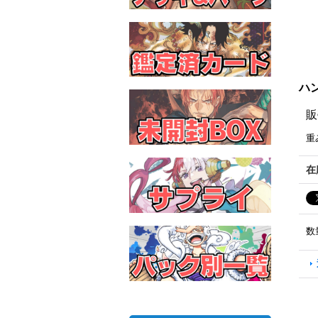
ハン
販
重
在
数