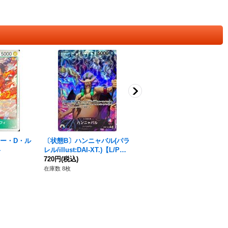
キー・D・ル
〔状態B〕ハンニャバル(パラ
コビー【SEC】{OP11-119}
}
レル/illust:DAI-XT.)【L/P】
480円
(税込)
{EB01-021}
720円
(税込)
在庫数 115枚
在庫数 8枚