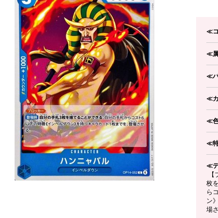
≪
≪
≪
≪
≪
≪
≪
【
枚
ら
ン
場