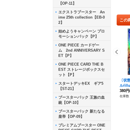
【OP-11】
エクストラブースター An
ime 25th collection【EB-0
この
2】
始めようキャンペーン プロ
モーションパック【P】
ONE PIECE カードゲー
ム 2nd ANNIVERSARY S
ET【P】
ONE PIECE CARD THE B
EST ストレージボックスセ
ット【P】
〔状態
スタートデッキEX ギア5
ル/ill
【ST-21】
【SR/
380円
在庫数 
ブースターパック 王族の血
統【OP-10】
ブースターパック 新たなる
皇帝【OP-09】
プレミアムブースター ONE