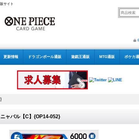
通販サイト
更新情報
ドラゴンボール通販
遊戯王通販
MTG通販
ポケカ
}
ニャバル【C】{OP14-052}