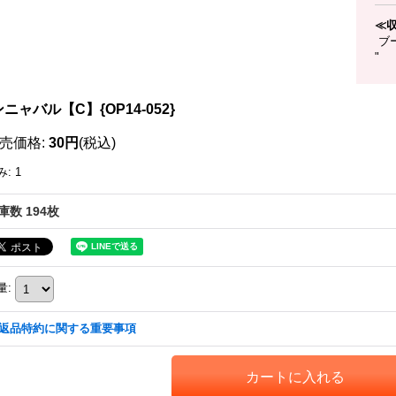
≪
ブー
"
ニャバル【C】{OP14-052}
売価格
:
30円
(税込)
み
:
1
庫数 194枚
量
:
返品特約に関する重要事項