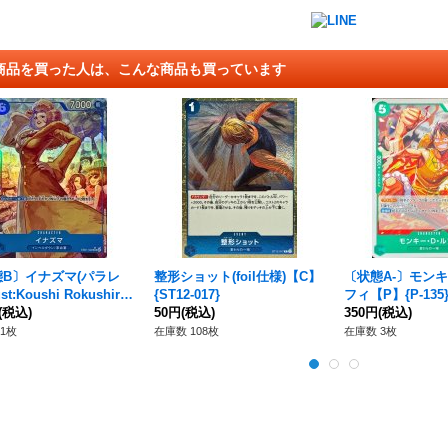
商品を買った人は、こんな商品も買っています
B〕イナズマ(パラレ
整形ショット(foil仕様)【C】
〔状態A-〕モン
ust:Koushi Rokushiro)
{ST12-017}
フィ【P】{P-135
P】{EB01-022}
(税込)
50円
(税込)
350円
(税込)
1枚
在庫数 108枚
在庫数 3枚