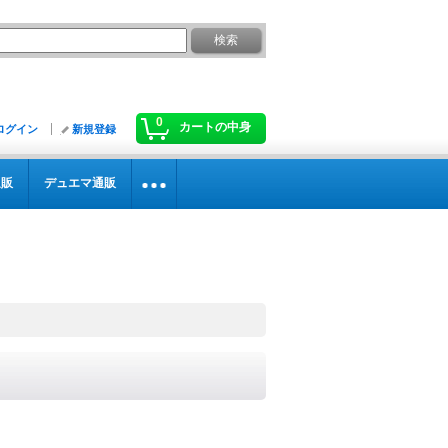
0
カートの中身
ログイン
新規登録
通販
デュエマ通販