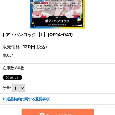
ボア・ハンコック【L】{OP14-041}
販売価格
:
120
円
(税込)
重み
:
1
在庫数 80枚
数量
:
返品特約に関する重要事項