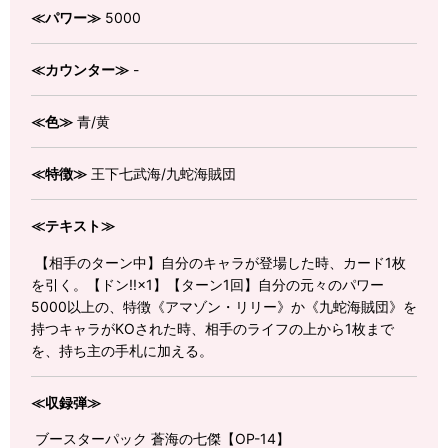
≪パワー≫
5000
≪カウンター≫
-
≪色≫
青/黄
≪特徴≫
王下七武海/九蛇海賊団
≪テキスト≫
【相手のターン中】自分のキャラが登場した時、カード1枚
を引く。【ドン!!×1】【ターン1回】自分の元々のパワー
5000以上の、特徴《アマゾン・リリー》か《九蛇海賊団》を
持つキャラがKOされた時、相手のライフの上から1枚まで
を、持ち主の手札に加える。
≪収録弾≫
ブースターパック 蒼海の七傑【OP-14】