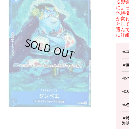
※製
によ
他特
が変
とし
選ん
に詳
≪
≪
≪
≪
≪
≪
海