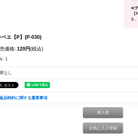
≪
【
を
ベエ【P】{P-030}
売価格
:
120円
(税込)
み
:
1
庫なし
返品特約に関する重要事項
再入荷
お気に入り登録