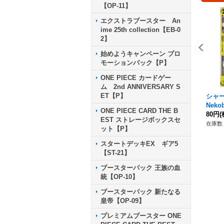
【OP-11】
エクストラブースター An
ime 25th collection【EB-0
2】
始めようキャンペーン プロ
モーションパック【P】
ONE PIECE カードゲー
ム 2nd ANNIVERSARY S
ET【P】
シャー
Neko
ONE PIECE CARD THE B
08}
80円
(
EST ストレージボックスセ
在庫数 
ット【P】
スタートデッキEX ギア5
【ST-21】
ブースターパック 王族の血
統【OP-10】
ブースターパック 新たなる
皇帝【OP-09】
プレミアムブースター ONE