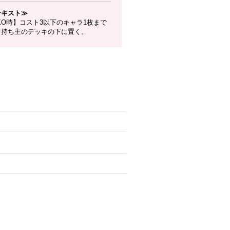
テキスト≫
KO時】コスト3以下のキャラ1枚まで
、持ち主のデッキの下に置く。