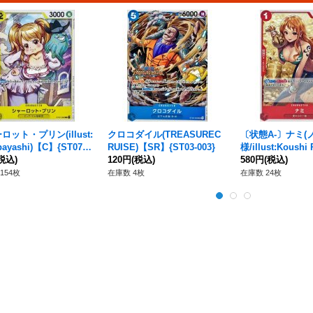
ロット・プリン(illust:
クロコダイル(TREASUREC
〔状態A-〕ナミ(
bayashi)【C】{ST07-0
RUISE)【SR】{ST03-003}
様/illust:Koushi 
税込)
120円
(税込)
【C】{ST01-007}
580円
(税込)
154枚
在庫数 4枚
在庫数 24枚