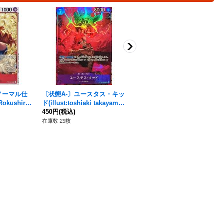
ノーマル仕
〔状態A-〕ユースタス・キッ
バルトロメオ【P】{P-029}
Rokushiro)
ド(illust:toshiaki takayama)
80円
(税込)
【SR】{ST10-013}
450円
(税込)
在庫数 33枚
在庫数 29枚