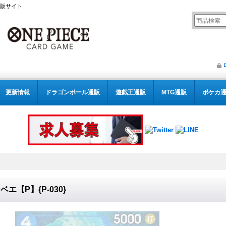
通販サイト
更新情報
ドラゴンボール通販
遊戯王通販
MTG通販
ポケカ
ベエ【P】{P-030}