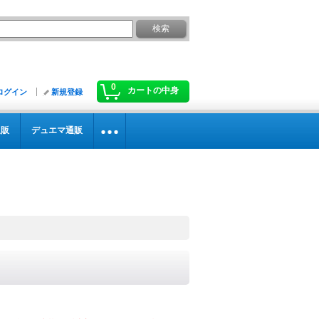
0
カートの中身
ログイン
新規登録
通販
デュエマ通販