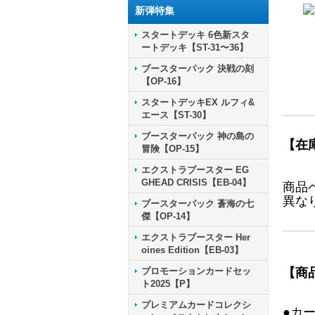
新弾特集
スタートデッキ 6色新スタ
ートデッキ【ST-31〜36】
ブースターパック 決戦の刻
【OP-16】
スタートデッキEX ルフィ&
エース【ST-30】
ブースターパック 神の島の
【在
冒険【OP-15】
エクストラブースター EG
GHEAD CRISIS【EB-04】
商品
異な
ブースターパック 蒼海の七
傑【OP-14】
エクストラブースター Her
oines Edition【EB-03】
プロモーションカードセッ
【商
ト2025【P】
プレミアムカードコレクシ
●カ