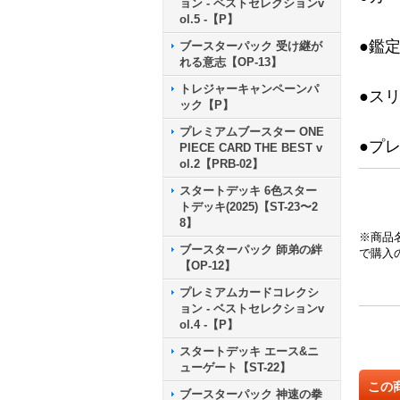
ョン - ベストセレクションv
ol.5 -【P】
●鑑
ブースターパック 受け継が
れる意志【OP-13】
トレジャーキャンペーンパ
●ス
ック【P】
プレミアムブースター ONE
●プ
PIECE CARD THE BEST v
ol.2【PRB-02】
スタートデッキ 6色スター
トデッキ(2025)【ST-23〜2
8】
※商品
ブースターパック 師弟の絆
で購入
【OP-12】
プレミアムカードコレクシ
ョン - ベストセレクションv
ol.4 -【P】
スタートデッキ エース&ニ
ューゲート【ST-22】
この
ブースターパック 神速の拳