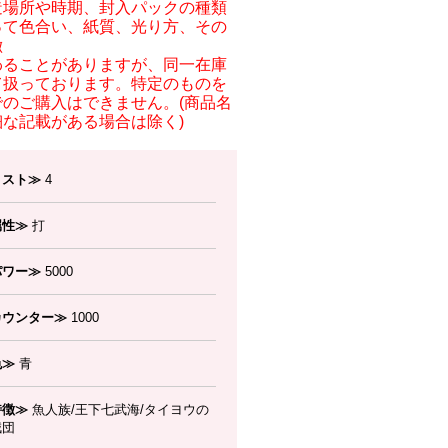
造場所や時期、封入パックの種類
って色合い、紙質、光り方、その
徴
わることがありますが、同一在庫
て扱っております。特定のものを
でのご購入はできません。(商品名
細な記載がある場合は除く)
コスト≫
4
属性≫
打
パワー≫
5000
カウンター≫
1000
色≫
青
特徴≫
魚人族/王下七武海/タイヨウの
賊団