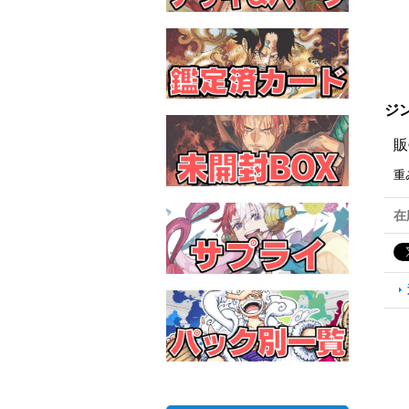
ジン
販
重
在