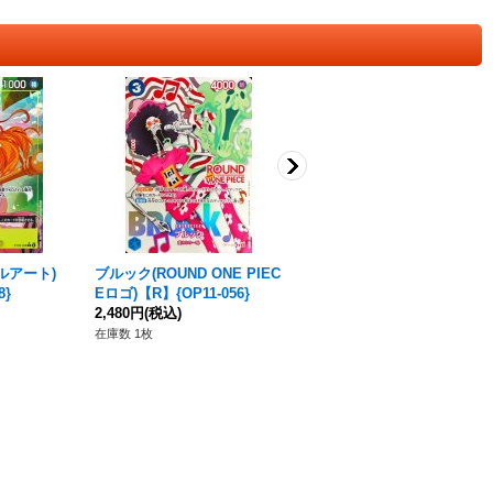
ルアート)
ブルック(ROUND ONE PIEC
サンジ(foil/赤枠/漫画絵)
8}
Eロゴ)【R】{OP11-056}
【C】{ST01-004}
2,480円
(税込)
1,080円
(税込)
在庫数 1枚
在庫数 1枚