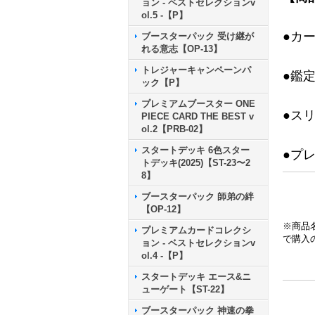
ョン - ベストセレクションv
ol.5 -【P】
●カ
ブースターパック 受け継が
れる意志【OP-13】
トレジャーキャンペーンパ
●鑑
ック【P】
プレミアムブースター ONE
●ス
PIECE CARD THE BEST v
ol.2【PRB-02】
スタートデッキ 6色スター
●プ
トデッキ(2025)【ST-23〜2
8】
ブースターパック 師弟の絆
【OP-12】
※商品
プレミアムカードコレクシ
で購入
ョン - ベストセレクションv
ol.4 -【P】
スタートデッキ エース&ニ
ューゲート【ST-22】
ブースターパック 神速の拳