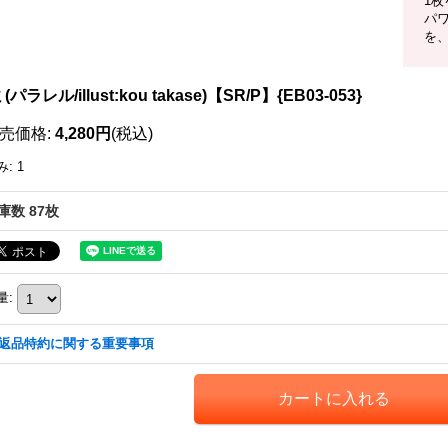
1
パワ
を
(パラレル/illust:kou takase)【SR/P】{EB03-053}
売価格
:
4,280円
(税込)
み
:
1
庫数 87枚
量
:
返品特約に関する重要事項