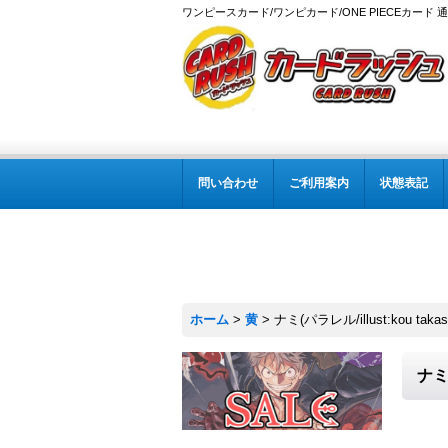
ワンピースカード/ワンピカード/ONE PIECEカード 
問い合わせ
ご利用案内
状態表記
ホーム
>
黄
>
ナミ(パラレル/illust:kou taka
ナミ(