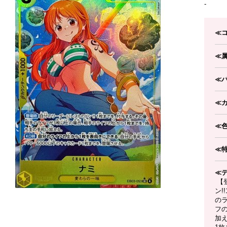
-
≪
≪
≪
≪
≪
≪
≪
【
ン!
の
フ
加