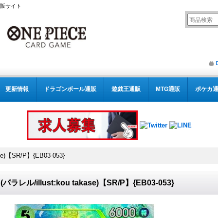
通販サイト
更新情報
ドラゴンボール通販
遊戯王通販
MTG通販
ポケカ
se)【SR/P】{EB03-053}
パラレル/illust:kou takase)【SR/P】{EB03-053}