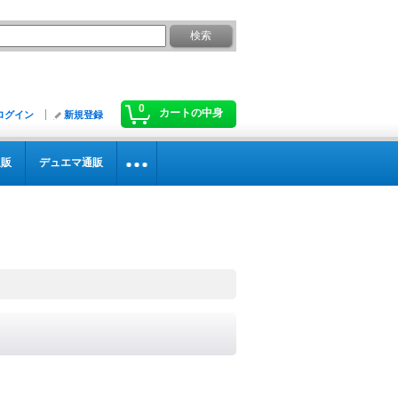
0
カートの中身
ログイン
新規登録
通販
デュエマ通販