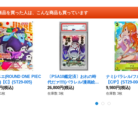
商品を買った人は、こんな商品も買っています
(ROUND ONE PIEC
〔PSA10鑑定済〕おれの時
ナミ(パラレル/フ
【C】{ST29-005}
代だァ!!!!(パラレル/漫画絵)
【C/P】{ST29-00
0円
(税込)
【R/P】{OP09-096}
26,800円
(税込)
9,980円
(税込)
1枚
在庫数 3枚
在庫数 3枚