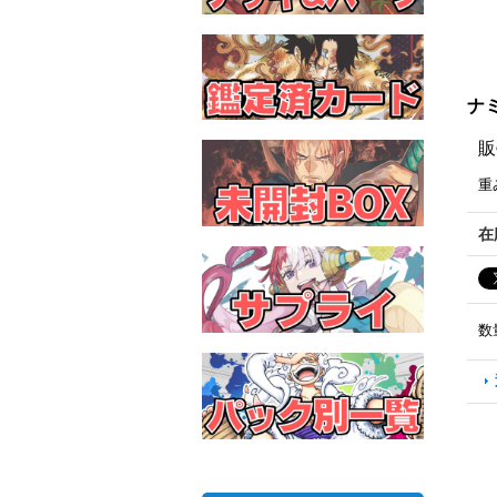
ナミ
販
重
在
数