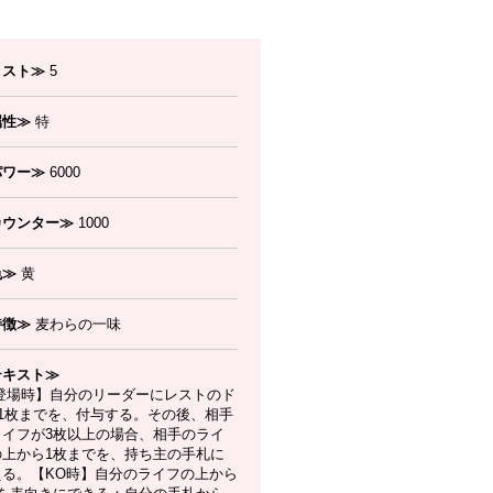
コスト≫
5
属性≫
特
パワー≫
6000
カウンター≫
1000
色≫
黄
特徴≫
麦わらの一味
テキスト≫
登場時】自分のリーダーにレストのド
!1枚までを、付与する。その後、相手
ライフが3枚以上の場合、相手のライ
の上から1枚までを、持ち主の手札に
える。【KO時】自分のライフの上から