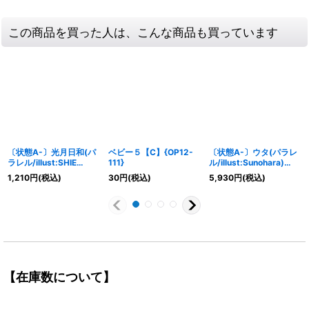
この商品を買った人は、こんな商品も買っています
〔状態A-〕光月日和(パ
ベビー５【C】{OP12-
〔状態A-〕ウタ(パラレ
ラレル/illust:SHIE
111}
ル/illust:Sunohara)
NANAHARA)【SR/P】
【L/P】{OP06-001}
1,210
円
(税込)
30
円
(税込)
5,930
円
(税込)
{OP06-106}
【在庫数について】