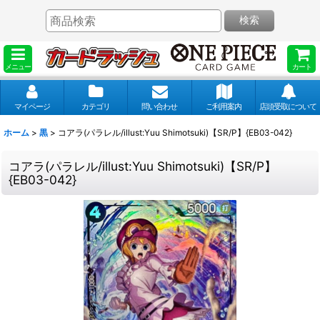
検索
メニュー
カート
マイページ
カテゴリ
問い合わせ
ご利用案内
店頭受取について
ホーム
>
黒
>
コアラ(パラレル/illust:Yuu Shimotsuki)【SR/P】{EB03-042}
コアラ(パラレル/illust:Yuu Shimotsuki)【SR/P】
{EB03-042}