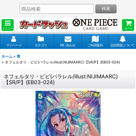
検索
メニュー
カート
マイページ
カテゴリ
問い合わせ
ご利用案内
店頭受取について
ホーム
>
青
>
ネフェルタリ・ビビ(パラレル/illust:NIJIMAARC)【SR/P】{EB03-024}
ネフェルタリ・ビビ(パラレル/illust:NIJIMAARC)
【SR/P】{EB03-024}