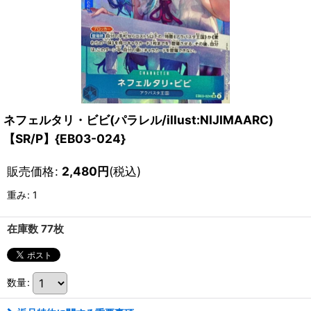
ネフェルタリ・ビビ(パラレル/illust:NIJIMAARC)
【SR/P】{EB03-024}
販売価格
:
2,480
円
(税込)
重み
:
1
在庫数 77枚
数量
: