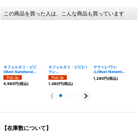
この商品を買った人は、こんな商品も買っています
ネフェルタリ・ビビ
ネフェルタリ・ビビ(パ
ヤマト(パラレ
(illust:Sunohara)
ラレ
ル/illust:Nanami
【SR】{EB02-026}
ル/illust:Shinnosuke
Michibata)【SR/P】
1,280
円
(税込)
Tanaka)【SR/P】
{EB02-006}
4,980
円
(税込)
1,480
円
(税込)
{EB02-026}
【在庫数について】