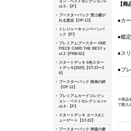
ョン - ベストセレクションv
【商
ol.5 -【P】
ブースターパック 受け継が
●カ
れる意志【OP-13】
トレジャーキャンペーンパ
ック【P】
●鑑
プレミアムブースター ONE
PIECE CARD THE BEST v
●ス
ol.2【PRB-02】
スタートデッキ 6色スター
トデッキ(2025)【ST-23〜2
●プ
8】
ブースターパック 師弟の絆
【OP-12】
プレミアムカードコレクシ
※商品
ョン - ベストセレクションv
で購入
ol.4 -【P】
スタートデッキ エース&ニ
ューゲート【ST-22】
ブースターパック 神速の拳