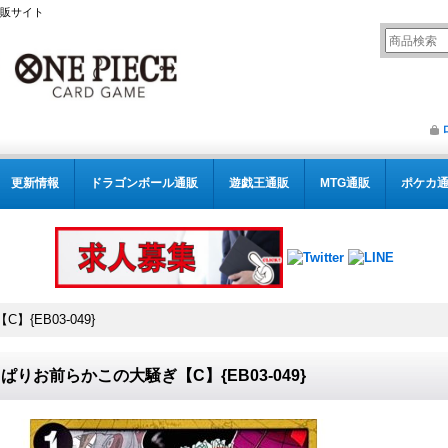
通販サイト
更新情報
ドラゴンボール通販
遊戯王通販
MTG通販
ポケカ
{EB03-049}
ぱりお前らかこの大騒ぎ【C】{EB03-049}