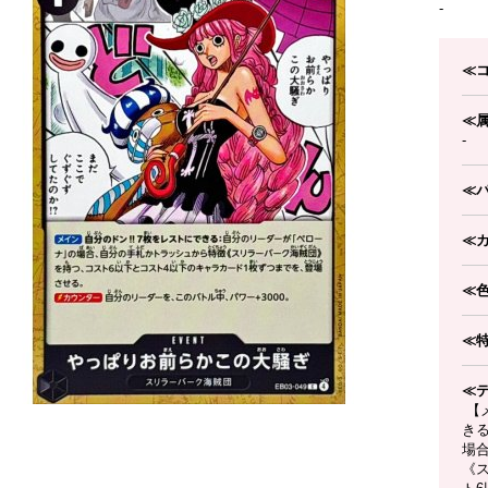
-
≪
≪
-
≪
≪
≪
≪
≪
【メ
き
場
《