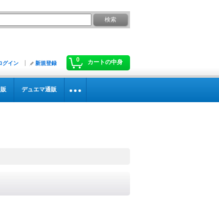
0
カートの中身
ログイン
新規登録
通販
デュエマ通販