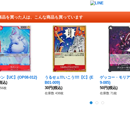
商品を買った人は、こんな商品も買っています
ン【UC】{OP08-012}
うるせェ!!!いこう!!!!【C】{E
ゲッコー・モリア【
税込)
B01-009}
9-085}
30円
(税込)
50円
(税込)
56枚
在庫数 438枚
在庫数 71枚