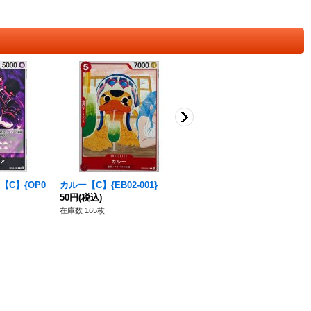
C】{OP0
カルー【C】{EB02-001}
刻蹄・桜吹雪【C】{EB02-00
50円
(税込)
7}
50円
(税込)
在庫数 165枚
在庫数 154枚