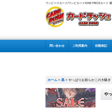
ワンピースカード/ワンピカード/ONE PIECEカード 
問い合わせ
ご利用案内
状態表記
ホーム
>
黒
>
やっぱりお前らかこの大騒ぎ【C】
やっ