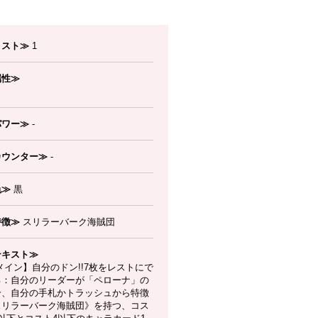
コスト≫
1
属性≫
パワー≫
-
カウンター≫
-
色≫
黒
特徴≫
スリラーバーク海賊団
テキスト≫
イン】自分のドン!!7枚をレストにで
る：自分のリーダーが「ペローナ」の
合、自分の手札かトラッシュから特徴
スリラーバーク海賊団》を持つ、コス