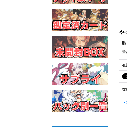
やっ
販
重
在
数