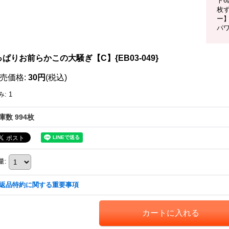
ト
枚
ー
パワ
ぱりお前らかこの大騒ぎ【C】{EB03-049}
売価格
:
30円
(税込)
み
:
1
庫数 994枚
量
:
返品特約に関する重要事項