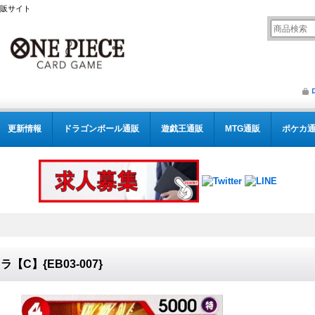
通販サイト
更新情報
ドラゴンボール通販
遊戯王通販
MTG通販
ポケカ
ラ【C】{EB03-007}