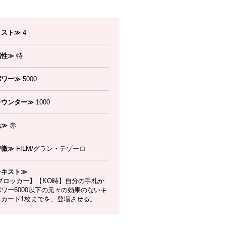
コスト≫
4
属性≫
特
パワー≫
5000
カウンター≫
1000
色≫
赤
特徴≫
FILM/グラン・テゾーロ
テキスト≫
ブロッカー】【KO時】自分の手札か
ワー6000以下の元々の効果のないキ
ラカード1枚までを、登場させる。