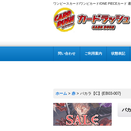
ワンピースカード/ワンピカード/ONE PIECEカード 
問い合わせ
ご利用案内
状態表記
ホーム
>
赤
>
バカラ【C】{EB03-007}
バカ