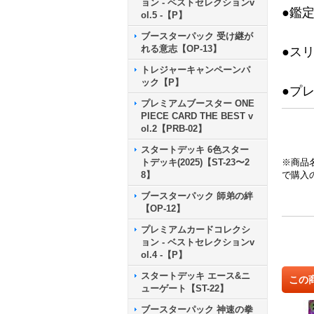
ョン - ベストセレクションv
●鑑
ol.5 -【P】
ブースターパック 受け継が
れる意志【OP-13】
●ス
トレジャーキャンペーンパ
ック【P】
●プ
プレミアムブースター ONE
PIECE CARD THE BEST v
ol.2【PRB-02】
スタートデッキ 6色スター
トデッキ(2025)【ST-23〜2
※商品
8】
で購入
ブースターパック 師弟の絆
【OP-12】
プレミアムカードコレクシ
ョン - ベストセレクションv
ol.4 -【P】
スタートデッキ エース&ニ
この
ューゲート【ST-22】
ブースターパック 神速の拳