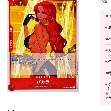
1000
≪
≪
≪
≪
≪
≪
≪
【
らパ
ャ