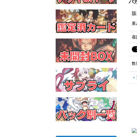
バカ
販
重
在
数