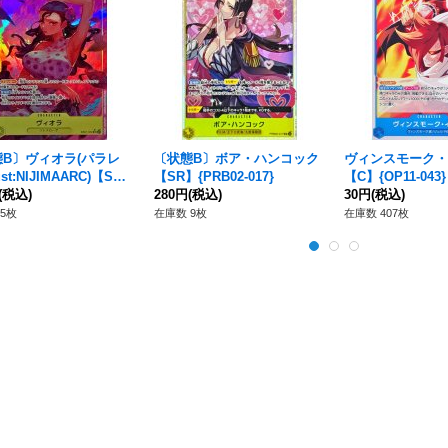
B〕ヴィオラ(パラレ
〔状態B〕ボア・ハンコック
ヴィンスモーク・
ust:NIJIMAARC)【SR/
【SR】{PRB02-017}
【C】{OP11-043}
B01-052}
(税込)
280円
(税込)
30円
(税込)
5枚
在庫数 9枚
在庫数 407枚