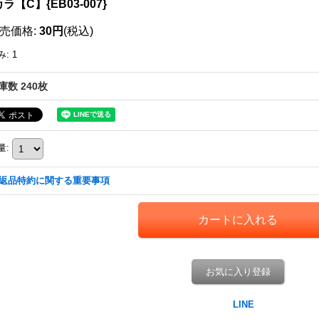
ラ【C】{EB03-007}
売価格
:
30円
(税込)
み
:
1
庫数 240枚
量
:
返品特約に関する重要事項
お気に入り登録