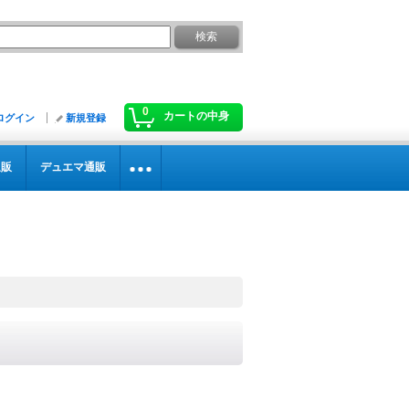
0
カートの中身
ログイン
新規登録
通販
デュエマ通販