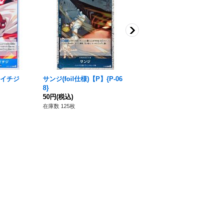
イチジ
サンジ(foil仕様)【P】{P-06
ヴィンスモーク・ジャッジ
8}
【C】{OP11-044}
50円
(税込)
30円
(税込)
在庫数 125枚
在庫数 153枚