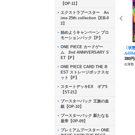
【OP-11】
エクストラブースター An
ime 25th collection【EB-0
2】
始めようキャンペーン プロ
モーションパック【P】
ONE PIECE カードゲー
〔状態
ム 2nd ANNIVERSARY S
ル/ill
ET【P】
P】{E
380円
在庫数 
ONE PIECE CARD THE B
EST ストレージボックスセ
ット【P】
スタートデッキEX ギア5
【ST-21】
ブースターパック 王族の血
統【OP-10】
ブースターパック 新たなる
皇帝【OP-09】
プレミアムブースター ONE