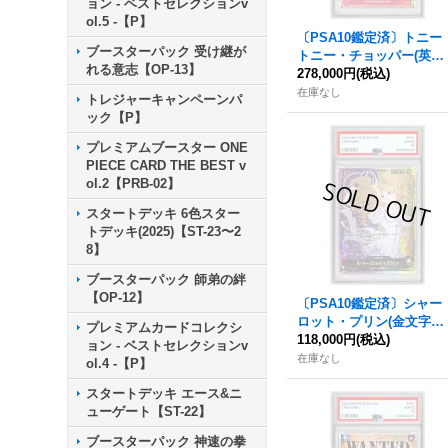
ョン - ベストセレクションv
ol.5 -【P】
〔PSA10鑑定済〕トニー
ブースターパック 受け継が
トニー・チョッパー(英語
れる意志【OP-13】
版/illust:Ono Tako)【C】
278,000円
(税込)
{ST01-006}
在庫なし
トレジャーキャンペーンパ
ック【P】
プレミアムブースター ONE
PIECE CARD THE BEST v
ol.2【PRB-02】
スタートデッキ 6色スター
トデッキ(2025)【ST-23〜2
8】
ブースターパック 師弟の絆
【OP-12】
〔PSA10鑑定済〕シャー
ロット・プリン(金文字/
プレミアムカードコレクシ
アニメイラスト)【L】{O
118,000円
(税込)
ョン - ベストセレクションv
P08-058}
在庫なし
ol.4 -【P】
スタートデッキ エース&ニ
ューゲート【ST-22】
ブースターパック 神速の拳