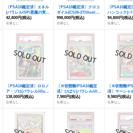
〔PSA10鑑定済〕エネル
〔PSA10鑑定済〕クロコ
〔PSA10鑑
(パラレル/SP/悪魔の実模
ダイル(CS26-27/illust:Ak
ハンコック(パラ
様)【SP】{EB02-052[OP
42,800円
(税込)
anegumo)【SEC】{OP1
998,000円
(税込)
悪魔の実模様)【
94,800円
(税込
15]}
4-120}
12-014[OP15]}
在庫なし
在庫なし
在庫なし
〔PSA10鑑定済〕ロロノ
〔※状態難/PSA10鑑定
〔※状態難/PS
ア・ゾロ(パラレル/illust:
済〕ひばり(パラレル/illu
済〕マーシャ
Hashimoto Q)【SP】{P
138,000円
(税込)
st:Chiharu Akakura)【S
7,980円
(税込)
ィーチ(パラレ
9,980円
(税込)
RB02-006[EB04]}
R/P】{OP11-010}
【L/P】{OP09-
在庫なし
在庫なし
在庫なし