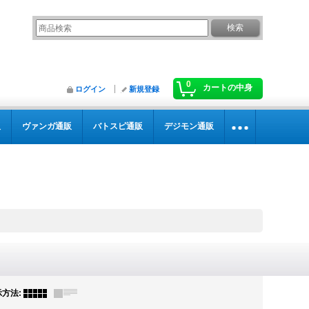
0
カートの中身
ログイン
新規登録
販
ヴァンガ通販
バトスピ通販
デジモン通販
示方法
: