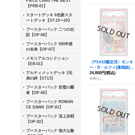
PIECE CARD THE BEST
【PRB-01】
スタートデッキ 6色新スタ
ートデッキ【ST-15〜20】
ブースターパック 二つの伝
説【OP-08】
ブースターパック 500年後
の未来【OP-07】
メモリアルコレクション
〔PSA10鑑定済〕モンキ
【EB-01】
ー・D・ルフィ(漫画絵)
アルティメットデッキ 3兄
【L】{ST21-001}
24,800円
(税込)
弟の絆【ST13】
在庫なし
ブースターパック 双璧の覇
者【OP-06】
ブースターパック ROMAN
CE DAWN【OP-01】
ブースターパック 頂上決戦
【OP-02】
ブースターパック 強大な敵