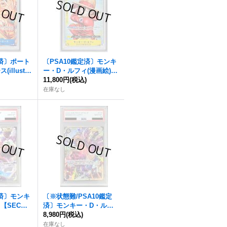
定済〕ポート
〔PSA10鑑定済〕モンキ
illust:K
ー・D・ルフィ(漫画絵)
o)【P】{P-1
【P】{P-106}
11,800円
(税込)
在庫なし
定済〕モンキ
〔※状態難/PSA10鑑定
【SEC】
済〕モンキー・D・ルフ
)
ィ(illust:TAPIOCA)【SE
8,980円
(税込)
C】{OP10-118}
在庫なし