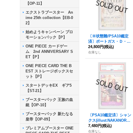
【OP-11】
エクストラブースター An
ime 25th collection【EB-0
2】
始めようキャンペーン プロ
〔※状態難/PSA10鑑定
モーションパック【P】
済〕ポートガス・Ｄ・エ
ONE PIECE カードゲー
ース(パラレル/手配書)
24,800円
(税込)
ム 2nd ANNIVERSARY S
【SP】{OP13-119}
在庫なし
ET【P】
ONE PIECE CARD THE B
EST ストレージボックスセ
ット【P】
スタートデッキEX ギア5
【ST-21】
ブースターパック 王族の血
統【OP-10】
ブースターパック 新たなる
〔PSA10鑑定済〕シャン
皇帝【OP-09】
クス(illust:NAKANORY
O)【P】{P-104}
7,480円
(税込)
プレミアムブースター ONE
在庫なし