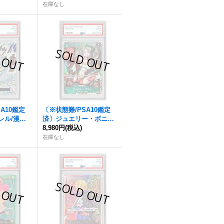
01-046}
在庫なし
A10鑑定
〔※状態難/PSA10鑑定
レル/漫画
済〕ジュエリー・ボニー
15-077}
)
(パラレル/illust:Sunohar
8,980円
(税込)
a)【SR/P】{OP07-026}
在庫なし