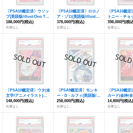
〔PSA10鑑定済〕ウソッ
〔PSA10鑑定済〕ロロノ
〔PSA10鑑
プ(英語版/illust:Ono Tak
ア・ゾロ(英語版/illust:O
トニー・チョッ
o)【R】{OP01-004}
188,000円
(税込)
no Tako)【SR】{OP01-0
378,000円
(税込)
字/アニメイラ
398,000円
(税込
25}
{OP08-001}
在庫なし
在庫なし
在庫なし
〔PSA10鑑定済〕ウタ(金
〔PSA9鑑定済〕モンキ
〔PSA10鑑定
文字/アニメイラスト)
ー・D・ルフィ(英語版/ド
カード(金枠/
【L】{OP06-001}
148,000円
(税込)
ジャース)【L】{EB02-01
258,000円
(税込)
タ)【-】{-}
14,800円
(税込
0}
在庫なし
在庫なし
在庫なし