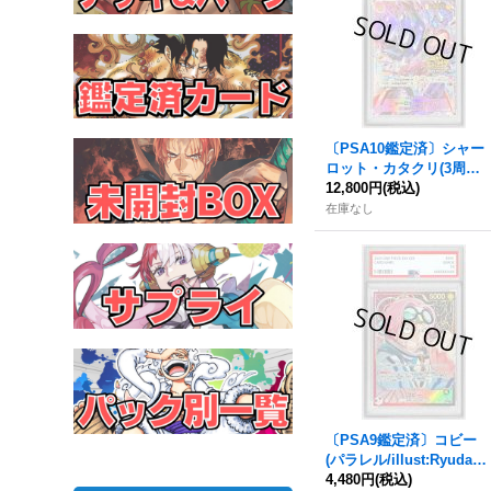
〔PSA10鑑定済〕シャー
ロット・カタクリ(3周年
ロゴ)【SR】{OP11-067}
12,800円
(税込)
在庫なし
〔PSA9鑑定済〕コビー
(パラレル/illust:Ryuda)
【L/P】{OP11-001}
4,480円
(税込)