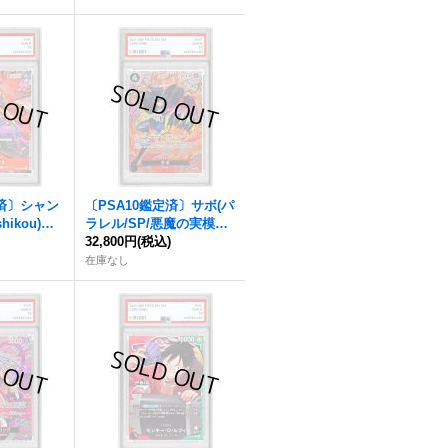
定済〕シャン
〔PSA10鑑定済〕サボ(パ
shikou)【S
ラレル/SP/悪魔の実模様)
}
)
【SP】{P-105[OP15]}
32,800円
(税込)
在庫なし