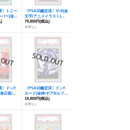
定済〕トニー
〔PSA10鑑定済〕サボ(金
パー(金文
文字/アニメイラスト)
スト)【L】
)
【L】{OP05-001}
79,800円
(税込)
在庫なし
済〕ドン!!
〔PSA10鑑定済〕ドン!!
全身正面/ウ
カード(金枠/ギア5/ルフ
)
ィ)【-】{-}
19,800円
(税込)
在庫なし