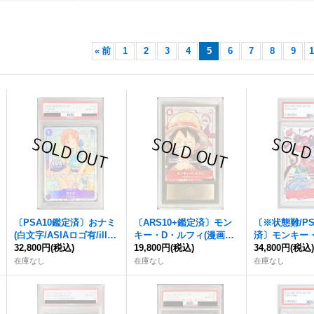
«
前
1
2
3
4
5
6
7
8
9
1
〔PSA10鑑定済〕おナミ
〔ARS10+鑑定済〕モン
〔※状態難/PS
(白文字/ASIAロゴ有/illus
キー・D・ルフィ(漫画背
済〕モンキー
t:Peach Momoko)【U
32,800円
(税込)
景)【P】{P-001}
19,800円
(税込)
ィ(illust:Yuki
34,800円
(税込
C】{OP05-062}
R】{ST01-012
在庫なし
在庫なし
在庫なし