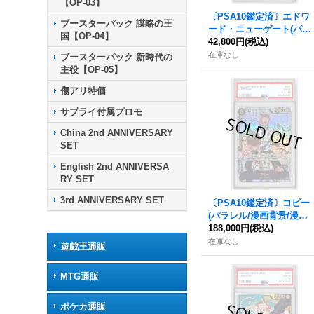
【OP-03】
〔PSA10鑑定済〕エドワ
ブースターパック 謀略の王
ード・ニューゲート(パラ
国【OP-04】
レル/SP/悪魔の実模様)
42,800円
(税込)
【SP】{OP13-042[OP1
在庫なし
ブースターパック 新時代の
5]}
主役【OP-05】
傷アリ特価
サプライ付属プロモ
China 2nd ANNIVERSARY
SET
English 2nd ANNIVERSA
RY SET
3rd ANNIVERSARY SET
〔PSA10鑑定済〕コビー
(パラレル/漫画背景/漫画
絵)【SR/SP】{EB04-044}
188,000円
(税込)
在庫なし
遊戯王通販
MTG通販
ポケカ通販