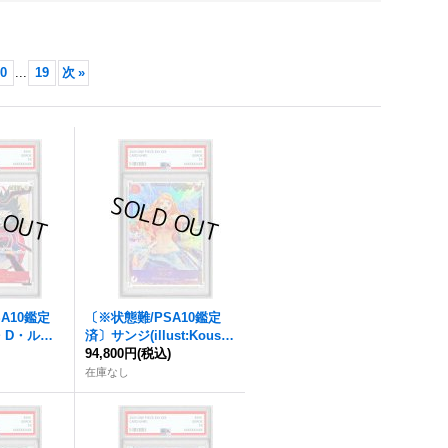
0
...
19
次
»
A10鑑定
〔※状態難/PSA10鑑定
・D・ルフ
済〕サンジ(illust:Koushi
 Tabata)【S
)
Rokushiro)【SR】{OP10
94,800円
(税込)
}
-005}
在庫なし