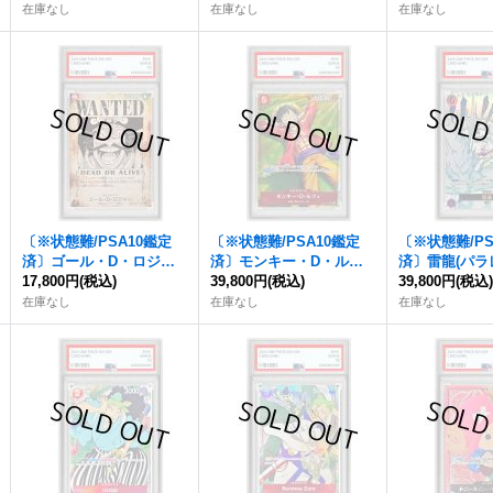
R】{OP05-091}
Artist OKAZU)【SR/P】
U)【SR/P】{EB
在庫なし
在庫なし
在庫なし
{EB01-046}
〔※状態難/PSA10鑑定
〔※状態難/PSA10鑑定
〔※状態難/PS
済〕ゴール・D・ロジャ
済〕モンキー・D・ルフ
済〕雷龍(パラ
ー(パラレル/手配書)【S
17,800円
(税込)
ィ(パラレル/フルアート)
39,800円
(税込)
絵)【R/P】{OP
39,800円
(税込
P】{OP09-118[OP13]}
【SR/P】{ST21-014}
在庫なし
在庫なし
在庫なし