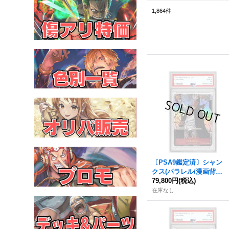
1,864
件
〔PSA9鑑定済〕シャン
クス(パラレル/漫画背景/
漫画絵)【SR/SP】{OP09
79,800円
(税込)
-004}
在庫なし