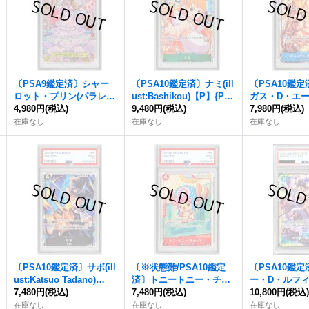
〔PSA9鑑定済〕シャー
〔PSA10鑑定済〕ナミ(ill
〔PSA10鑑
ロット・プリン(パラレ
ust:Bashikou)【P】{P-1
ガス・D・エース(
ル/SP/和柄/illust:nuisuk
4,980円
(税込)
02}
9,480円
(税込)
atsuo Tadan
7,980円
(税込)
e)【SP】{OP03-112[OP0
03}
在庫なし
在庫なし
在庫なし
8]}
〔PSA10鑑定済〕サボ(ill
〔※状態難/PSA10鑑定
〔PSA10鑑
ust:Katsuo Tadano)
済〕トニートニー・チョ
ー・D・ルフィ
【P】{P-105}
7,480円
(税込)
ッパー(illust:sowsow)
7,480円
(税込)
{OP11-118}
10,800円
(税込
【P】{P-101}
在庫なし
在庫なし
在庫なし