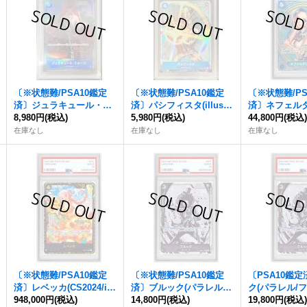
〔※状態難/PSA10鑑定
〔※状態難/PSA10鑑定
〔※状態難/PS
済〕ジュラキュール・ミ
済〕パシフィスタ(illust:
済〕ネフェル
ホーク(パラレル/illust:Ak
8,980円
(税込)
ASAKI KURODA)【C】
5,980円
(税込)
(パラレル/SP
44,800円
(税込
ira EGAWA)【SR/P】{O
{ST03-012}
柄)【SP】{EB0
在庫なし
在庫なし
在庫なし
P01-070}
〔※状態難/PSA10鑑定
〔※状態難/PSA10鑑定
〔PSA10鑑
済〕レベッカ(CS2024/ill
済〕ブルック(パラレル/
ク(パラレル/フ
ust:Hashimoto Q)【S
948,000円
(税込)
フルアート/illust:Sumi-e
14,800円
(税込)
lust:Sumi-e A
19,800円
(税込