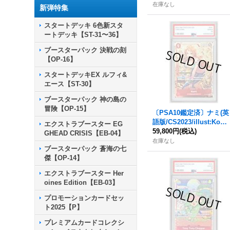
在庫なし
新弾特集
スタートデッキ 6色新スタ
ートデッキ【ST-31〜36】
ブースターパック 決戦の刻
【OP-16】
スタートデッキEX ルフィ&
エース【ST-30】
ブースターパック 神の島の
冒険【OP-15】
〔PSA10鑑定済〕ナミ(英
語版/CS2023/illust:Kous
エクストラブースター EG
hi Rokushiro)【C】{ST0
59,800円
(税込)
GHEAD CRISIS【EB-04】
1-007}
在庫なし
ブースターパック 蒼海の七
傑【OP-14】
エクストラブースター Her
oines Edition【EB-03】
プロモーションカードセッ
ト2025【P】
プレミアムカードコレクシ