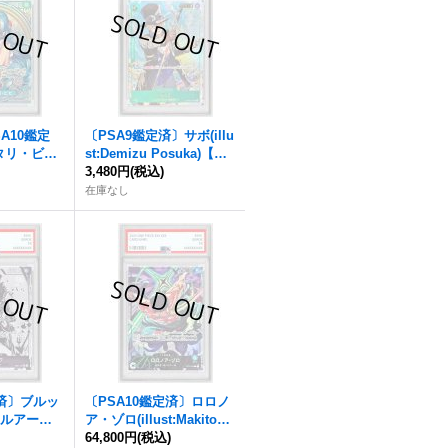
A10鑑定
〔PSA9鑑定済〕サボ(illu
タリ・ビビ
st:Demizu Posuka)【U
/タロット
)
C】{OP09-027}
3,480円
(税込)
3-024}
在庫なし
定済〕ブルッ
〔PSA10鑑定済〕ロロノ
ルアート/il
ア・ゾロ(illust:Makitosh
rtist OKAZ
)
i)【L】{OP12-020}
64,800円
(税込)