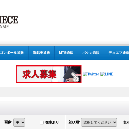
ゴンボール通販
遊戯王通販
MTG通販
ポケカ通販
デュエマ通
画像
:
並び順
:
在庫あり
表