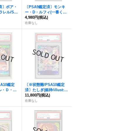
定済〕ボア・
〔PSA9鑑定済〕モンキ
レル/SP/
ー・D・ルフィ(一番くじ
SP】{OP
)
ロゴ/illust:otton)【L】{O
4,980円
(税込)
P13-001}
在庫なし
A10鑑定
〔※状態難/PSA10鑑定
ル・Ｄ・テ
済〕たしぎ(銀枠/illust:BI
ル/漫画絵)
SAI)【R】{OP12-031}
11,800円
(税込)
081}
在庫なし