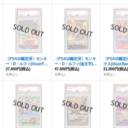
〔PSA10鑑定済〕モンキ
〔PSA10鑑定済〕モンキ
〔PSA10鑑
ー・D・ルフィ(illust:Fut
ー・D・ルフィ(金文字)
クス(illust:Ba
a)【R】{OP07-073}
27,800円
(税込)
【L】{ST13-003}
47,800円
(税込)
R】{OP09-004
21,800円
(税込
在庫なし
在庫なし
在庫なし