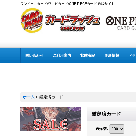
ワンピースカード/ワンピカード/ONE PIECEカード 通販サイト
問い合わせ
ご利用案内
状態表記
更新情報
ドラ
ホーム
>
鑑定済カード
鑑定済カード
表示数
: