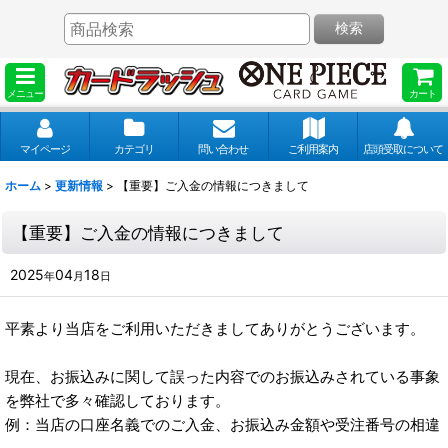
検索
メニュー
カート
マイページ
カテゴリ
問い合わせ
ご利用案内
店頭受取について
ホーム
>
更新情報
>
【重要】ご入金の情報につきまして
【重要】ご入金の情報につきまして
2025
04
18
年
月
日
平素より当店をご利用いただきましてありがとうございます。
現在、お振込みに関して誤った内容でのお振込みされている事象
を弊社で多々確認しております。
例：当店の口座名義でのご入金、お振込み金額や受注番号の相違