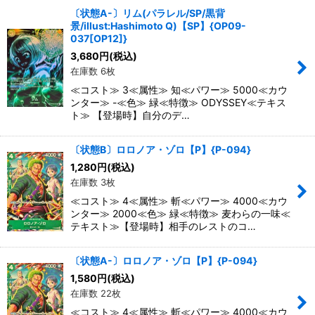
〔状態A-〕リム(パラレル/SP/黒背
景/illust:Hashimoto Q)【SP】{OP09-
037[OP12]}
3,680
円
(税込)
在庫数 6枚
≪コスト≫ 3≪属性≫ 知≪パワー≫ 5000≪カウ
ンター≫ -≪色≫ 緑≪特徴≫ ODYSSEY≪テキス
ト≫ 【登場時】自分のデ…
〔状態B〕ロロノア・ゾロ【P】{P-094}
1,280
円
(税込)
在庫数 3枚
≪コスト≫ 4≪属性≫ 斬≪パワー≫ 4000≪カウ
ンター≫ 2000≪色≫ 緑≪特徴≫ 麦わらの一味≪
テキスト≫【登場時】相手のレストのコ…
〔状態A-〕ロロノア・ゾロ【P】{P-094}
1,580
円
(税込)
在庫数 22枚
≪コスト≫ 4≪属性≫ 斬≪パワー≫ 4000≪カウ