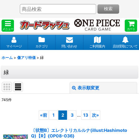
検索
メニュー
カート
マイページ
カテゴリ
問い合わせ
ご利用案内
店頭受取について
ホーム
>
傷アリ特価
>
緑
緑
表示順変更
閉じる
745
件
表示数
:
«
前
1
2
3
...
13
次
»
並び順
:
〔状態B〕エレクトリカルルナ(illust:Hashimoto
Q)【R】{OP08-036}