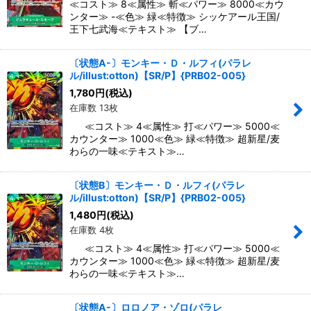
≪コスト≫ 8≪属性≫ 斬≪パワー≫ 8000≪カウ
ンター≫ -≪色≫ 緑≪特徴≫ シッケアール王国/
王下七武海≪テキスト≫ 【ブ…
〔状態A-〕モンキー・Ｄ・ルフィ(パラレ
ル/illust:otton)【SR/P】{PRB02-005}
1,780
円
(税込)
在庫数 13枚
≪コスト≫ 4≪属性≫ 打≪パワー≫ 5000≪
カウンター≫ 1000≪色≫ 緑≪特徴≫ 超新星/麦
わらの一味≪テキスト≫…
〔状態B〕モンキー・Ｄ・ルフィ(パラレ
ル/illust:otton)【SR/P】{PRB02-005}
1,480
円
(税込)
在庫数 4枚
≪コスト≫ 4≪属性≫ 打≪パワー≫ 5000≪
カウンター≫ 1000≪色≫ 緑≪特徴≫ 超新星/麦
わらの一味≪テキスト≫…
〔状態A-〕ロロノア・ゾロ(パラレ