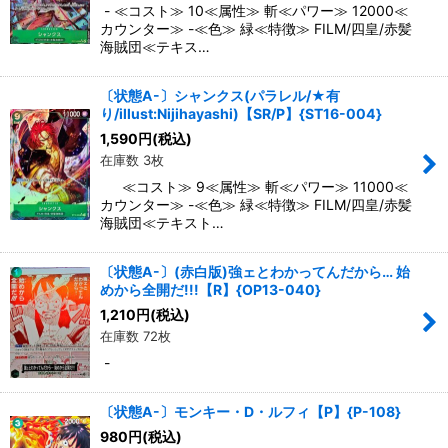
- ≪コスト≫ 10≪属性≫ 斬≪パワー≫ 12000≪
カウンター≫ -≪色≫ 緑≪特徴≫ FILM/四皇/赤髪
海賊団≪テキス…
〔状態A-〕シャンクス(パラレル/★有
り/illust:Nijihayashi)【SR/P】{ST16-004}
1,590
円
(税込)
在庫数 3枚
≪コスト≫ 9≪属性≫ 斬≪パワー≫ 11000≪
カウンター≫ -≪色≫ 緑≪特徴≫ FILM/四皇/赤髪
海賊団≪テキスト…
〔状態A-〕(赤白版)強ェとわかってんだから… 始
めから全開だ!!!【R】{OP13-040}
1,210
円
(税込)
在庫数 72枚
-
〔状態A-〕モンキー・D・ルフィ【P】{P-108}
980
円
(税込)