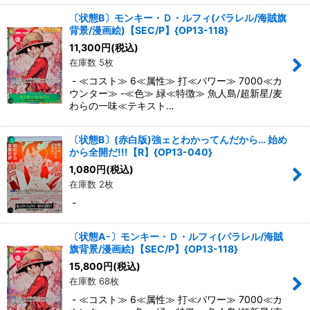
〔状態B〕モンキー・Ｄ・ルフィ(パラレル/海賊旗
背景/漫画絵)【SEC/P】{OP13-118}
11,300
円
(税込)
在庫数 5枚
- ≪コスト≫ 6≪属性≫ 打≪パワー≫ 7000≪カ
ウンター≫ -≪色≫ 緑≪特徴≫ 魚人島/超新星/麦
わらの一味≪テキスト…
〔状態B〕(赤白版)強ェとわかってんだから… 始め
から全開だ!!!【R】{OP13-040}
1,080
円
(税込)
在庫数 2枚
-
〔状態A-〕モンキー・Ｄ・ルフィ(パラレル/海賊
旗背景/漫画絵)【SEC/P】{OP13-118}
15,800
円
(税込)
在庫数 68枚
- ≪コスト≫ 6≪属性≫ 打≪パワー≫ 7000≪カ