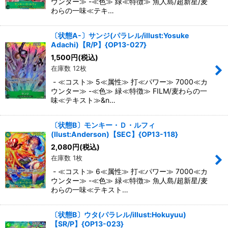
ウンター≫ -≪色≫ 緑≪特徴≫ 魚人島/超新星/麦
わらの一味≪テキ…
〔状態A-〕サンジ(パラレル/illust:Yosuke
Adachi)【R/P】{OP13-027}
1,500
円
(税込)
在庫数 12枚
- ≪コスト≫ 5≪属性≫ 打≪パワー≫ 7000≪カ
ウンター≫ -≪色≫ 緑≪特徴≫ FILM/麦わらの一
味≪テキスト≫&n…
〔状態B〕モンキー・Ｄ・ルフィ
(llust:Anderson)【SEC】{OP13-118}
2,080
円
(税込)
在庫数 1枚
- ≪コスト≫ 6≪属性≫ 打≪パワー≫ 7000≪カ
ウンター≫ -≪色≫ 緑≪特徴≫ 魚人島/超新星/麦
わらの一味≪テキスト…
〔状態B〕ウタ(パラレル/illust:Hokuyuu)
【SR/P】{OP13-023}