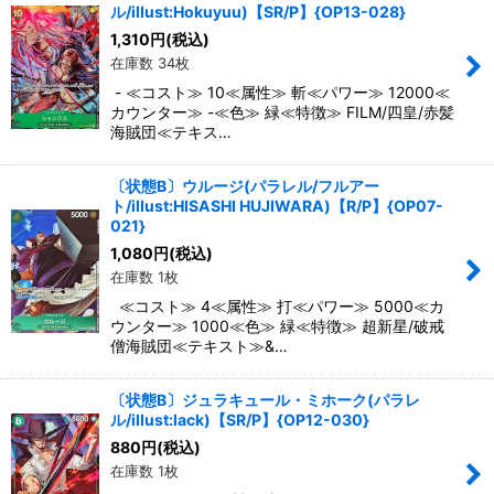
ル/illust:Hokuyuu)【SR/P】{OP13-028}
1,310
円
(税込)
在庫数 34枚
- ≪コスト≫ 10≪属性≫ 斬≪パワー≫ 12000≪
カウンター≫ -≪色≫ 緑≪特徴≫ FILM/四皇/赤髪
海賊団≪テキス…
〔状態B〕ウルージ(パラレル/フルアー
ト/illust:HISASHI HUJIWARA)【R/P】{OP07-
021}
1,080
円
(税込)
在庫数 1枚
≪コスト≫ 4≪属性≫ 打≪パワー≫ 5000≪カ
ウンター≫ 1000≪色≫ 緑≪特徴≫ 超新星/破戒
僧海賊団≪テキスト≫&…
〔状態B〕ジュラキュール・ミホーク(パラレ
ル/illust:lack)【SR/P】{OP12-030}
880
円
(税込)
在庫数 1枚