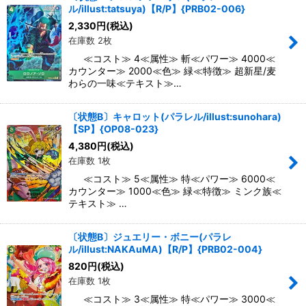
ル/illust:tatsuya)【R/P】{PRB02-006}
2,330
円
(税込)
在庫数 2枚
≪コスト≫ 4≪属性≫ 斬≪パワー≫ 4000≪
カウンター≫ 2000≪色≫ 緑≪特徴≫ 超新星/麦
わらの一味≪テキスト≫…
〔状態B〕キャロット(パラレル/illust:sunohara)
【SP】{OP08-023}
4,380
円
(税込)
在庫数 1枚
≪コスト≫ 5≪属性≫ 特≪パワー≫ 6000≪
カウンター≫ 1000≪色≫ 緑≪特徴≫ ミンク族≪
テキスト≫ …
〔状態B〕ジュエリー・ボニー(パラレ
ル/illust:NAKAuMA)【R/P】{PRB02-004}
820
円
(税込)
在庫数 1枚
≪コスト≫ 3≪属性≫ 特≪パワー≫ 3000≪