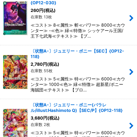
{OP12-030}
260
円
(税込)
在庫数 13枚
≪コスト≫ 8≪属性≫ 斬≪パワー≫ 8000≪カウ
ンター≫ -≪色≫ 緑≪特徴≫ シッケアール王国/
王下七武海≪テキスト≫ 【ブ…
〔状態A-〕ジュエリー・ボニー【SEC】{OP12-
118}
2,780
円
(税込)
在庫数 55枚
≪コスト≫ 5≪属性≫ 特≪パワー≫ 6000≪カウ
ンター≫ 1000≪色≫ 緑≪特徴≫ 超新星/ボニー
海賊団≪テキスト≫ 【ブロ…
〔状態A-〕ジュエリー・ボニー(パラレ
ル/illust:Hashimoto Q)【SEC/P】{OP12-118}
3,680
円
(税込)
在庫数 2枚
≪コスト≫ 5≪属性≫ 特≪パワー≫ 6000≪カウ