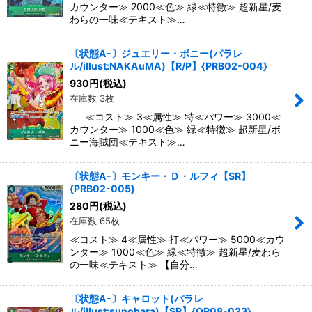
カウンター≫ 2000≪色≫ 緑≪特徴≫ 超新星/麦
わらの一味≪テキスト≫…
〔状態A-〕ジュエリー・ボニー(パラレ
ル/illust:NAKAuMA)【R/P】{PRB02-004}
930
円
(税込)
在庫数 3枚
≪コスト≫ 3≪属性≫ 特≪パワー≫ 3000≪
カウンター≫ 1000≪色≫ 緑≪特徴≫ 超新星/ボ
ニー海賊団≪テキスト≫…
〔状態A-〕モンキー・Ｄ・ルフィ【SR】
{PRB02-005}
280
円
(税込)
在庫数 65枚
≪コスト≫ 4≪属性≫ 打≪パワー≫ 5000≪カウ
ンター≫ 1000≪色≫ 緑≪特徴≫ 超新星/麦わら
の一味≪テキスト≫ 【自分…
〔状態A-〕キャロット(パラレ
ル/illust:sunohara)【SP】{OP08-023}