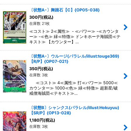
〔状態A-〕舞踏石【C】{OP05-038}
300
円
(税込)
在庫数 21枚
≪コスト≫ 2≪属性≫ - ≪パワー≫ -≪カウンタ
ー≫ -≪色≫ 緑≪特徴≫ ドンキホーテ海賊団≪テ
キスト≫ 【カウンター】…
〔状態A-〕ウルージ(パラレル/illust:touge369)
【R/P】{OP07-021}
350
円
(税込)
在庫数 3枚
≪コスト≫ 4≪属性≫ 打≪パワー≫ 5000≪
カウンター≫ 1000≪色≫ 緑≪特徴≫ 超新星/破
戒僧海賊団≪テキスト≫…
〔状態B〕シャンクス(パラレル/illust:Hokuyuu)
【SR/P】{OP13-028}
1,180
円
(税込)
在庫数 3枚