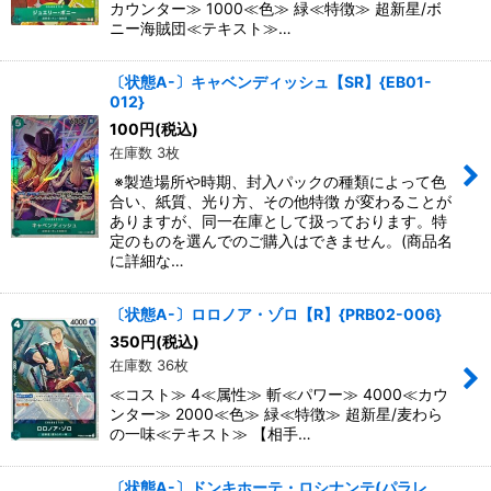
カウンター≫ 1000≪色≫ 緑≪特徴≫ 超新星/ボ
ニー海賊団≪テキスト≫…
〔状態A-〕キャベンディッシュ【SR】{EB01-
012}
100
円
(税込)
在庫数 3枚
※製造場所や時期、封入パックの種類によって色
合い、紙質、光り方、その他特徴 が変わることが
ありますが、同一在庫として扱っております。特
定のものを選んでのご購入はできません。(商品名
に詳細な…
〔状態A-〕ロロノア・ゾロ【R】{PRB02-006}
350
円
(税込)
在庫数 36枚
≪コスト≫ 4≪属性≫ 斬≪パワー≫ 4000≪カウ
ンター≫ 2000≪色≫ 緑≪特徴≫ 超新星/麦わら
の一味≪テキスト≫ 【相手…
〔状態A-〕ドンキホーテ・ロシナンテ(パラレ