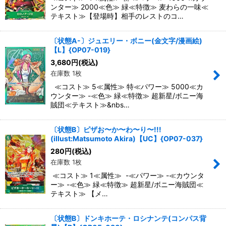
ンター≫ 2000≪色≫ 緑≪特徴≫ 麦わらの一味≪
テキスト≫【登場時】相手のレストのコ…
〔状態A-〕ジュエリー・ボニー(金文字/漫画絵)
【L】{OP07-019}
3,680
円
(税込)
在庫数 1枚
≪コスト≫ 5≪属性≫ 特≪パワー≫ 5000≪カ
ウンター≫ -≪色≫ 緑≪特徴≫ 超新星/ボニー海
賊団≪テキスト≫&nbs…
〔状態B〕ピザお〜か〜わ〜り〜!!!
(illust:Matsumoto Akira)【UC】{OP07-037}
280
円
(税込)
在庫数 1枚
≪コスト≫ 1≪属性≫ -≪パワー≫ -≪カウンタ
ー≫ -≪色≫ 緑≪特徴≫ 超新星/ボニー海賊団≪
テキスト≫ 【メ…
〔状態B〕ドンキホーテ・ロシナンテ(コンパス背