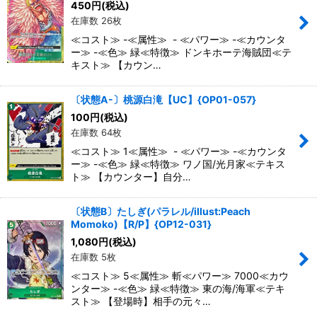
450
円
(税込)
在庫数 26枚
≪コスト≫ -≪属性≫ - ≪パワー≫ -≪カウンタ
ー≫ -≪色≫ 緑≪特徴≫ ドンキホーテ海賊団≪テ
キスト≫ 【カウン…
〔状態A-〕桃源白滝【UC】{OP01-057}
100
円
(税込)
在庫数 64枚
≪コスト≫ 1≪属性≫ - ≪パワー≫ -≪カウンタ
ー≫ -≪色≫ 緑≪特徴≫ ワノ国/光月家≪テキス
ト≫ 【カウンター】自分…
〔状態B〕たしぎ(パラレル/illust:Peach
Momoko)【R/P】{OP12-031}
1,080
円
(税込)
在庫数 5枚
≪コスト≫ 5≪属性≫ 斬≪パワー≫ 7000≪カウ
ンター≫ -≪色≫ 緑≪特徴≫ 東の海/海軍≪テキ
スト≫ 【登場時】相手の元々…