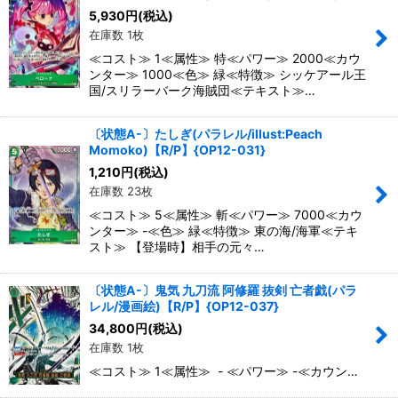
5,930
円
(税込)
在庫数 1枚
≪コスト≫ 1≪属性≫ 特≪パワー≫ 2000≪カウ
ンター≫ 1000≪色≫ 緑≪特徴≫ シッケアール王
国/スリラーバーク海賊団≪テキスト≫…
〔状態A-〕たしぎ(パラレル/illust:Peach
Momoko)【R/P】{OP12-031}
1,210
円
(税込)
在庫数 23枚
≪コスト≫ 5≪属性≫ 斬≪パワー≫ 7000≪カウ
ンター≫ -≪色≫ 緑≪特徴≫ 東の海/海軍≪テキ
スト≫ 【登場時】相手の元々…
〔状態A-〕鬼気 九刀流 阿修羅 抜剣 亡者戯(パラ
レル/漫画絵)【R/P】{OP12-037}
34,800
円
(税込)
在庫数 1枚
≪コスト≫ 1≪属性≫ - ≪パワー≫ -≪カウン…