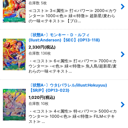
在庫数 5枚
≪コスト≫ 3≪属性≫ 打≪パワー≫ 2000≪カウ
ンター≫ 1000≪色≫ 緑≪特徴≫ 超新星/麦わら
の一味≪テキスト≫ 【ブロ…
〔状態A-〕モンキー・Ｄ・ルフィ
(llust:Anderson)【SEC】{OP13-118}
2,330
円
(税込)
在庫数 136枚
- ≪コスト≫ 6≪属性≫ 打≪パワー≫ 7000≪カ
ウンター≫ -≪色≫ 緑≪特徴≫ 魚人島/超新星/麦
わらの一味≪テキスト…
〔状態A-〕ウタ(パラレル/illust:Hokuyuu)
【SR/P】{OP13-023}
1,020
円
(税込)
在庫数 10枚
- ≪コスト≫ 4≪属性≫ 特≪パワー≫ 5000≪カ
ウンター≫ 1000≪色≫ 緑≪特徴≫ FILM≪テキ
スト≫ …