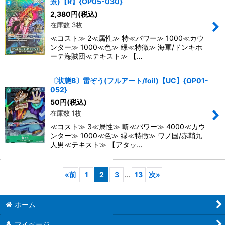
景)【R】{OP05-030}
2,380
円
(税込)
在庫数 3枚
≪コスト≫ 2≪属性≫ 特≪パワー≫ 1000≪カウ
ンター≫ 1000≪色≫ 緑≪特徴≫ 海軍/ドンキホ
ーテ海賊団≪テキスト≫ 【…
〔状態B〕雷ぞう(フルアート/foil)【UC】{OP01-
052}
50
円
(税込)
在庫数 1枚
≪コスト≫ 3≪属性≫ 斬≪パワー≫ 4000≪カウ
ンター≫ 1000≪色≫ 緑≪特徴≫ ワノ国/赤鞘九
人男≪テキスト≫ 【アタッ…
«
前
1
2
3
...
13
次
»
ホーム
マイページ