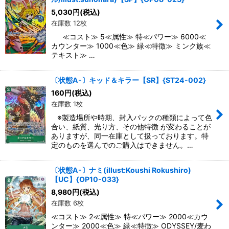
5,030
円
(税込)
在庫数 12枚
≪コスト≫ 5≪属性≫ 特≪パワー≫ 6000≪
カウンター≫ 1000≪色≫ 緑≪特徴≫ ミンク族≪
テキスト≫ …
〔状態A-〕キッド＆キラー【SR】{ST24-002}
160
円
(税込)
在庫数 1枚
※製造場所や時期、封入パックの種類によって色
合い、紙質、光り方、その他特徴 が変わることが
ありますが、同一在庫として扱っております。特
定のものを選んでのご購入はできません。…
〔状態A-〕ナミ(illust:Koushi Rokushiro)
【UC】{OP10-033}
8,980
円
(税込)
在庫数 6枚
≪コスト≫ 2≪属性≫ 特≪パワー≫ 2000≪カウ
ンター≫ 2000≪色≫ 緑≪特徴≫ ODYSSEY/麦わ