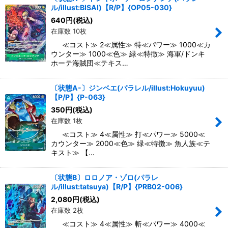
ル/illust:BISAI)【R/P】{OP05-030}
640
円
(税込)
在庫数 10枚
≪コスト≫ 2≪属性≫ 特≪パワー≫ 1000≪カ
ウンター≫ 1000≪色≫ 緑≪特徴≫ 海軍/ドンキ
ホーテ海賊団≪テキス…
〔状態A-〕ジンベエ(パラレル/illust:Hokuyuu)
【P/P】{P-063}
350
円
(税込)
在庫数 1枚
≪コスト≫ 4≪属性≫ 打≪パワー≫ 5000≪
カウンター≫ 2000≪色≫ 緑≪特徴≫ 魚人族≪テ
キスト≫ 【…
〔状態B〕ロロノア・ゾロ(パラレ
ル/illust:tatsuya)【R/P】{PRB02-006}
2,080
円
(税込)
在庫数 2枚
≪コスト≫ 4≪属性≫ 斬≪パワー≫ 4000≪