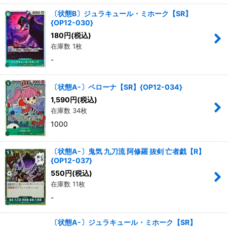
〔状態B〕ジュラキュール・ミホーク【SR】
{OP12-030}
180
円
(税込)
在庫数 1枚
-
〔状態A-〕ペローナ【SR】{OP12-034}
1,590
円
(税込)
在庫数 34枚
1000
〔状態A-〕鬼気 九刀流 阿修羅 抜剣 亡者戯【R】
{OP12-037}
550
円
(税込)
在庫数 11枚
-
〔状態A-〕ジュラキュール・ミホーク【SR】