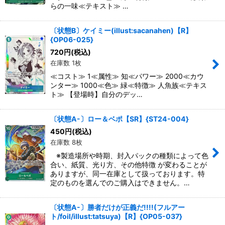
らの一味≪テキスト≫ …
〔状態B〕ケイミー(illust:sacanahen)【R】
{OP06-025}
720
円
(税込)
在庫数 1枚
≪コスト≫ 1≪属性≫ 知≪パワー≫ 2000≪カウ
ンター≫ 1000≪色≫ 緑≪特徴≫ 人魚族≪テキス
ト≫ 【登場時】自分のデッ…
〔状態A-〕ロー＆ベポ【SR】{ST24-004}
450
円
(税込)
在庫数 8枚
※製造場所や時期、封入パックの種類によって色
合い、紙質、光り方、その他特徴 が変わることが
ありますが、同一在庫として扱っております。特
定のものを選んでのご購入はできません。…
〔状態A-〕勝者だけが正義だ!!!!(フルアー
ト/foil/illust:tatsuya)【R】{OP05-037}