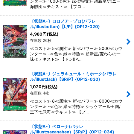
ンター≫ 1000≪色≫ 緑≪特徴≫ 超新星/ボニー
海賊団≪テキスト≫ 【ブロ…
〔状態A-〕ロロノア・ゾロ(パラレ
ル/illust:otton)【L/P】{OP12-020}
4,980
円
(税込)
在庫数 26枚
≪コスト≫ 5≪属性≫ 斬≪パワー≫ 5000≪カウ
ンター≫ -≪色≫ 緑≪特徴≫ 超新星/麦わらの一
味≪テキスト≫ 【ドン!!×…
〔状態A-〕ジュラキュール・ミホーク(パラレ
ル/illust:lack)【SR/P】{OP12-030}
1,020
円
(税込)
在庫数 4枚
≪コスト≫ 8≪属性≫ 斬≪パワー≫ 8000≪カウ
ンター≫ -≪色≫ 緑≪特徴≫ シッケアール王国/
王下七武海≪テキスト≫ 【ブ…
〔状態A-〕ペローナ(パラレ
ル/illust:sacanahen)【SR/P】{OP12-034}