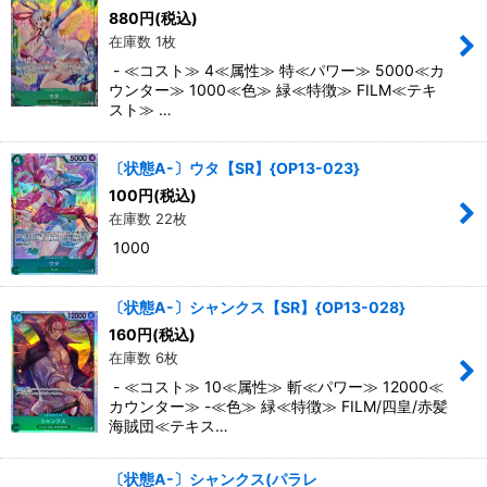
880
円
(税込)
在庫数 1枚
- ≪コスト≫ 4≪属性≫ 特≪パワー≫ 5000≪カ
ウンター≫ 1000≪色≫ 緑≪特徴≫ FILM≪テキ
スト≫ …
〔状態A-〕ウタ【SR】{OP13-023}
100
円
(税込)
在庫数 22枚
1000
〔状態A-〕シャンクス【SR】{OP13-028}
160
円
(税込)
在庫数 6枚
- ≪コスト≫ 10≪属性≫ 斬≪パワー≫ 12000≪
カウンター≫ -≪色≫ 緑≪特徴≫ FILM/四皇/赤髪
海賊団≪テキス…
〔状態A-〕シャンクス(パラレ