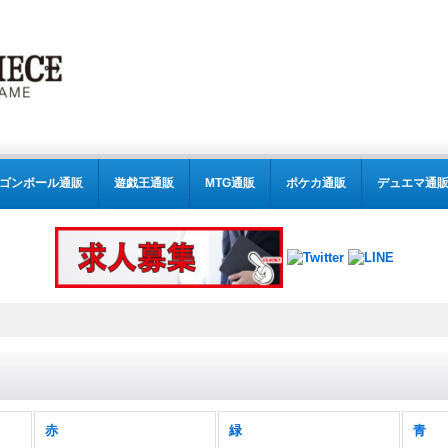
ゴンボール通販
遊戯王通販
MTG通販
ポケカ通販
デュエマ通
赤
緑
青