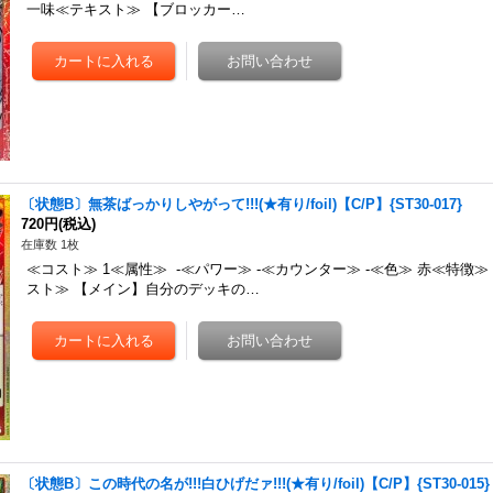
一味≪テキスト≫ 【ブロッカー…
〔状態B〕無茶ばっかりしやがって!!!(★有り/foil)【C/P】{ST30-017}
720円
(税込)
在庫数 1枚
≪コスト≫ 1≪属性≫ -≪パワー≫ -≪カウンター≫ -≪色≫ 赤≪特徴
スト≫ 【メイン】自分のデッキの…
〔状態B〕この時代の名が!!!白ひげだァ!!!(★有り/foil)【C/P】{ST30-015}