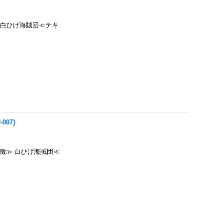
≫ 白ひげ海賊団≪テキ
007}
特徴≫ 白ひげ海賊団≪