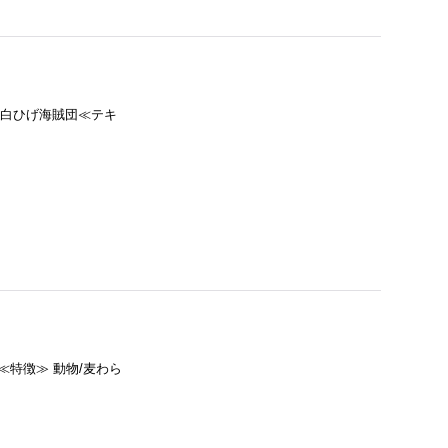
≫ 白ひげ海賊団≪テキ
赤≪特徴≫ 動物/麦わら