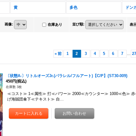
黄
多色
ドン
画像
:
並び順
:
在庫あり
表
«
前
1
2
3
4
5
6
7
...
2
〔状態A-〕リトルオーズJr.(パラレル/フルアート)【C/P】{ST30-009}
450円
(税込)
在庫数 3枚
≪コスト≫ 1≪属性≫ 打≪パワー≫ 2000≪カウンター≫ 1000≪色≫ 
げ海賊団傘下≪テキスト≫ 自…