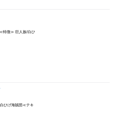
赤≪特徴≫ 巨人族/白ひ
}
≫ 白ひげ海賊団≪テキ