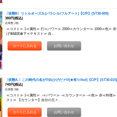
〔状態B〕リトルオーズJr.(パラレル/フルアート)【C/P】{ST30-009}
380円
(税込)
在庫数 2枚
≪コスト≫ 1≪属性≫ 打≪パワー≫ 2000≪カウンター≫ 1000≪色≫ 
げ海賊団傘下≪テキスト≫ 自…
〔状態A-〕この時代の名が!!!白ひげだァ!!!(★有り/foil)【C/P】{ST30-015
740円
(税込)
在庫数 8枚
≪コスト≫ 1≪属性≫ -≪パワー≫ -≪カウンター≫ -≪色≫ 赤≪特徴
スト≫ 【カウンター】自分の元々…