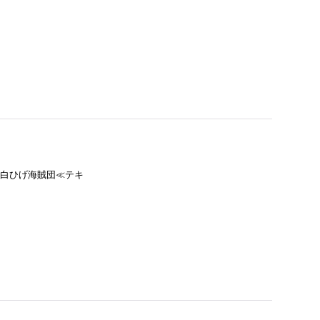
≫ 白ひげ海賊団≪テキ