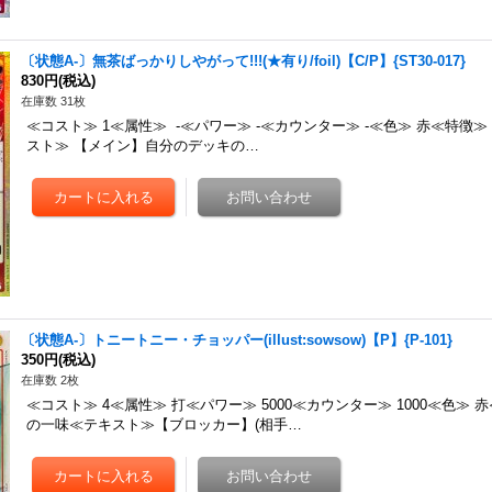
〔状態A-〕無茶ばっかりしやがって!!!(★有り/foil)【C/P】{ST30-017}
830円
(税込)
在庫数 31枚
≪コスト≫ 1≪属性≫ -≪パワー≫ -≪カウンター≫ -≪色≫ 赤≪特徴
スト≫ 【メイン】自分のデッキの…
〔状態A-〕トニートニー・チョッパー(illust:sowsow)【P】{P-101}
350円
(税込)
在庫数 2枚
≪コスト≫ 4≪属性≫ 打≪パワー≫ 5000≪カウンター≫ 1000≪色≫ 
の一味≪テキスト≫【ブロッカー】(相手…