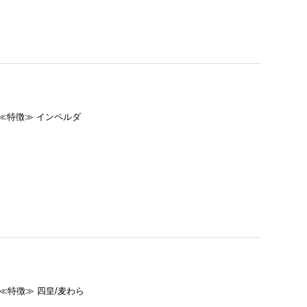
赤≪特徴≫ インペルダ
赤≪特徴≫ 四皇/麦わら