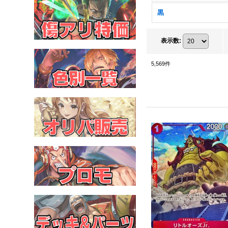
黒
表示数
:
5,569
件