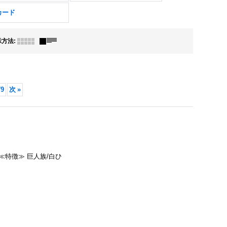
カード
示方法
:
79
次
»
赤≪特徴≫ 巨人族/白ひ