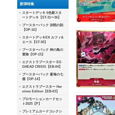
新弾特集
スタートデッキ 6色新スタ
ートデッキ【ST-31〜36】
ブースターパック 決戦の刻
【OP-16】
スタートデッキEX ルフィ&
エース【ST-30】
ブースターパック 神の島の
冒険【OP-15】
エクストラブースター EG
GHEAD CRISIS【EB-04】
ブースターパック 蒼海の七
傑【OP-14】
エクストラブースター Her
oines Edition【EB-03】
プロモーションカードセッ
ト2025【P】
プレミアムカードコレクシ