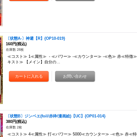
〔状態A-〕神避【R】{OP10-019}
160円
(税込)
在庫数 28枚
≪コスト≫ 1≪属性≫ - ≪パワー≫ -≪カウンター≫ -≪色≫ 赤≪特徴
キスト≫ 【メイン】自分の…
〔状態B〕ジンベエ(foil/赤枠/漫画絵)【UC】{OP01-014}
380円
(税込)
在庫数 2枚
≪コスト≫ 4≪属性≫ 打≪パワー≫ 5000≪カウンター≫ -≪色≫ 赤≪