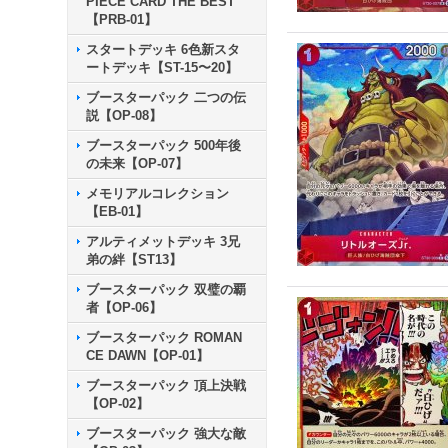
PIECE CARD THE BEST
【PRB-01】
スタートデッキ 6色新スタ
ートデッキ【ST-15〜20】
ブースターパック 二つの伝
説【OP-08】
ブースターパック 500年後
の未来【OP-07】
メモリアルコレクション
【EB-01】
アルティメットデッキ 3兄
弟の絆【ST13】
ブースターパック 双璧の覇
者【OP-06】
ブースターパック ROMAN
CE DAWN【OP-01】
ブースターパック 頂上決戦
【OP-02】
ブースターパック 強大な敵