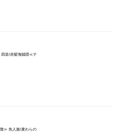
≫ 四皇/赤髪海賊団≪テ
特徴≫ 魚人族/麦わらの