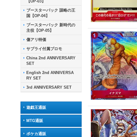
【OP-03】
ブースターパック 謀略の王
国【OP-04】
ブースターパック 新時代の
主役【OP-05】
傷アリ特価
サプライ付属プロモ
China 2nd ANNIVERSARY
SET
English 2nd ANNIVERSA
RY SET
3rd ANNIVERSARY SET
遊戯王通販
MTG通販
ポケカ通販