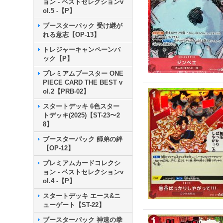
ョン - ベストセレクションv
ol.5 -【P】
ブースターパック 受け継が
れる意志【OP-13】
トレジャーキャンペーンパ
ック【P】
プレミアムブースター ONE
PIECE CARD THE BEST v
ol.2【PRB-02】
スタートデッキ 6色スター
トデッキ(2025)【ST-23〜2
8】
ブースターパック 師弟の絆
【OP-12】
プレミアムカードコレクシ
ョン - ベストセレクションv
ol.4 -【P】
スタートデッキ エース&ニ
ューゲート【ST-22】
ブースターパック 神速の拳