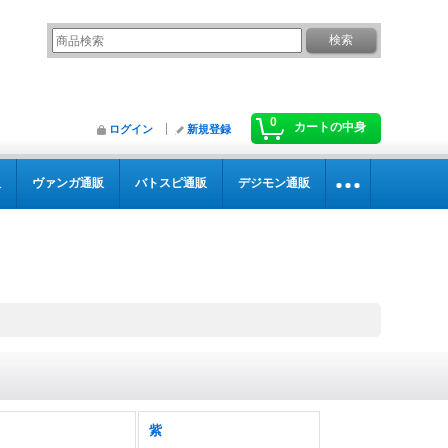
0
カートの中身
ログイン
新規登録
販
ヴァンガ通販
バトスピ通販
デジモン通販
紫