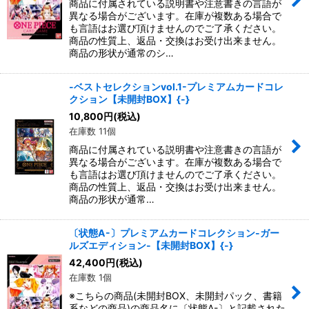
商品に付属されている説明書や注意書きの言語が
異なる場合がございます。在庫が複数ある場合で
も言語はお選び頂けませんのでご了承ください。
商品の性質上、返品・交換はお受け出来ません。
商品の形状が通常のシ…
-ベストセレクションvol.1-プレミアムカードコレ
クション【未開封BOX】{-}
10,800
円
(税込)
在庫数 11個
商品に付属されている説明書や注意書きの言語が
異なる場合がございます。在庫が複数ある場合で
も言語はお選び頂けませんのでご了承ください。
商品の性質上、返品・交換はお受け出来ません。
商品の形状が通常…
〔状態A-〕プレミアムカードコレクション-ガー
ルズエディション-【未開封BOX】{-}
42,400
円
(税込)
在庫数 1個
※こちらの商品(未開封BOX、未開封パック、書籍
系などの商品)の商品名に〔状態A-〕と記載された