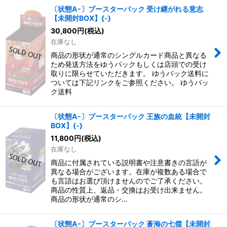
〔状態A-〕ブースターパック 受け継がれる意志
【未開封BOX】{-}
30,800
円
(税込)
在庫なし
商品の形状が通常のシングルカード商品と異なる
ため発送方法をゆうパックもしくは店頭での受け
取りに限らせていただきます。 ゆうパック送料に
ついては下記リンクをご参照ください。 ゆうパッ
ク送料
〔状態A-〕ブースターパック 王族の血統【未開封
BOX】{-}
11,800
円
(税込)
在庫なし
商品に付属されている説明書や注意書きの言語が
異なる場合がございます。在庫が複数ある場合で
も言語はお選び頂けませんのでご了承ください。
商品の性質上、返品・交換はお受け出来ません。
商品の形状が通常のシ…
〔状態A-〕ブースターパック 蒼海の七傑【未開封