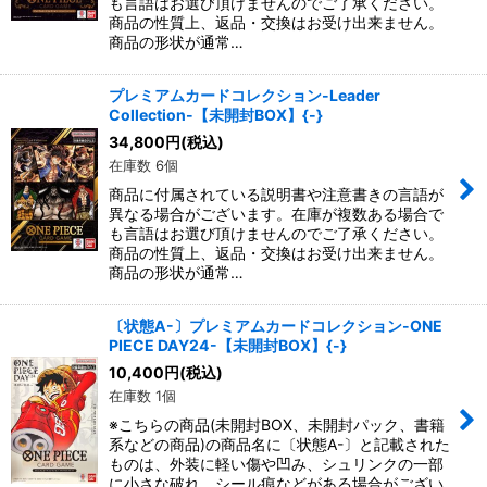
も言語はお選び頂けませんのでご了承ください。
商品の性質上、返品・交換はお受け出来ません。
商品の形状が通常…
プレミアムカードコレクション-Leader
Collection-【未開封BOX】{-}
34,800
円
(税込)
在庫数 6個
商品に付属されている説明書や注意書きの言語が
異なる場合がございます。在庫が複数ある場合で
も言語はお選び頂けませんのでご了承ください。
商品の性質上、返品・交換はお受け出来ません。
商品の形状が通常…
〔状態A-〕プレミアムカードコレクション-ONE
PIECE DAY24-【未開封BOX】{-}
10,400
円
(税込)
在庫数 1個
※こちらの商品(未開封BOX、未開封パック、書籍
系などの商品)の商品名に〔状態A-〕と記載された
ものは、外装に軽い傷や凹み、シュリンクの一部
に小さな破れ、シール痕などがある場合がござい