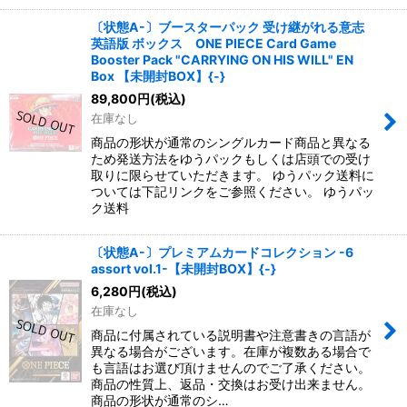
〔状態A-〕ブースターパック 受け継がれる意志
英語版 ボックス ONE PIECE Card Game
Booster Pack "CARRYING ON HIS WILL" EN
Box 【未開封BOX】{-}
89,800
円
(税込)
在庫なし
商品の形状が通常のシングルカード商品と異なる
ため発送方法をゆうパックもしくは店頭での受け
取りに限らせていただきます。 ゆうパック送料に
ついては下記リンクをご参照ください。 ゆうパッ
ク送料
〔状態A-〕プレミアムカードコレクション -6
assort vol.1-【未開封BOX】{-}
6,280
円
(税込)
在庫なし
商品に付属されている説明書や注意書きの言語が
異なる場合がございます。在庫が複数ある場合で
も言語はお選び頂けませんのでご了承ください。
商品の性質上、返品・交換はお受け出来ません。
商品の形状が通常のシ…