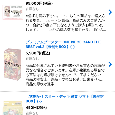
95,000
円
(税込)
在庫なし
※必ずお読み下さい。 ・こちらの商品をご購入さ
れる場合、〔カートン販売〕商品のみのご購入か
つ、合計が3点以下になるようご購入お願いいた
します。 上記の購入数を超えたり、ほかの…
プレミアムブースター ONE PIECE CARD THE
BEST vol.2【未開封BOX】{-}
5,500
円
(税込)
在庫なし
商品に付属されている説明書や注意書きの言語が
異なる場合がございます。在庫が複数ある場合で
も言語はお選び頂けませんのでご了承ください。
商品の性質上、返品・交換はお受け出来ません。
商品の形状が通常…
〔状態A-〕スタートデッキ 緑黄 ヤマト【未開封
BOX】{-}
450
円
(税込)
在庫なし