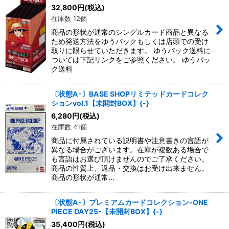
絞り込む
32,800
円
(税込)
在庫数 12個
商品の形状が通常のシングルカード商品と異なる
ため発送方法をゆうパックもしくは店頭での受け
取りに限らせていただきます。 ゆうパック送料に
ついては下記リンクをご参照ください。 ゆうパッ
ク送料
〔状態A-〕BASE SHOPリミテッドカードコレク
ションvol.1【未開封BOX】{-}
6,280
円
(税込)
在庫数 41個
商品に付属されている説明書や注意書きの言語が
異なる場合がございます。在庫が複数ある場合で
も言語はお選び頂けませんのでご了承ください。
商品の性質上、返品・交換はお受け出来ません。
商品の形状が通常…
〔状態A-〕プレミアムカードコレクション-ONE
PIECE DAY25-【未開封BOX】{-}
35,400
円
(税込)