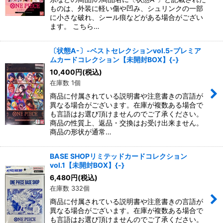
ものは、外装に軽い傷や凹み、シュリンクの一部
に小さな破れ、シール痕などがある場合がござい
ます。 こちら…
〔状態A-〕-ベストセレクションvol.5-プレミア
ムカードコレクション【未開封BOX】{-}
10,400
円
(税込)
在庫数 1個
商品に付属されている説明書や注意書きの言語が
異なる場合がございます。在庫が複数ある場合で
も言語はお選び頂けませんのでご了承ください。
商品の性質上、返品・交換はお受け出来ません。
商品の形状が通常…
BASE SHOPリミテッドカードコレクション
vol.1【未開封BOX】{-}
6,480
円
(税込)
在庫数 332個
商品に付属されている説明書や注意書きの言語が
異なる場合がございます。在庫が複数ある場合で
も言語はお選び頂けませんのでご了承ください。