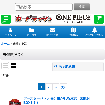
検索
メニュー
カート
マイページ
カテゴリ
問い合わせ
ご利用案内
店頭受取について
ホーム
>
未開封BOX
未開封BOX
表示順変更
閉じる
122
件
表示数
:
1
2
3
次
»
並び順
:
ブースターパック 受け継がれる意志【未開封
BOX】{-}