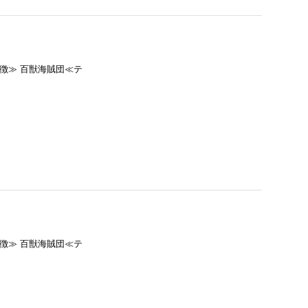
特徴≫ 百獣海賊団≪テ
特徴≫ 百獣海賊団≪テ