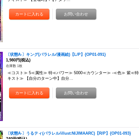
〔状態A-〕キング(パラレル/漫画絵)【L/P】{OP01-091}
1,980円
(税込)
在庫数 1枚
≪コスト≫ 5≪属性≫ 特≪パワー≫ 5000≪カウンター≫ -≪色≫ 紫≪
キスト≫ 【自分のターン中】自分…
〔状態A-〕うるティ(パラレル/illust:NIJIMAARC)【R/P】{OP01-093}
740円
(税込)