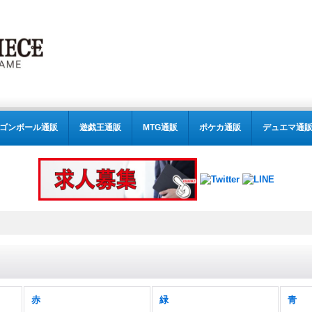
ゴンボール通販
遊戯王通販
MTG通販
ポケカ通販
デュエマ通
赤
緑
青