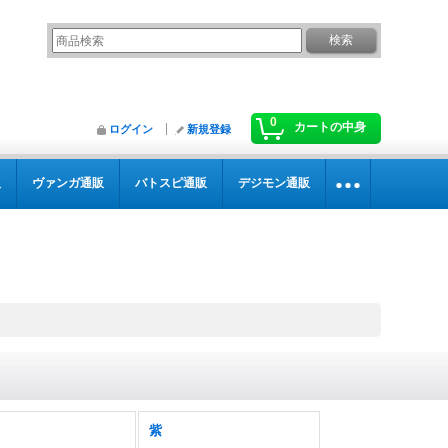
0
カートの中身
ログイン
新規登録
販
ヴァンガ通販
バトスピ通販
デジモン通販
紫