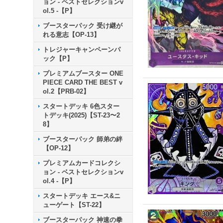
ョン - ベストセレクションv
ol.5 -【P】
ブースターパック 受け継が
れる意志【OP-13】
トレジャーキャンペーンパ
ック【P】
プレミアムブースター ONE
PIECE CARD THE BEST v
ol.2【PRB-02】
スタートデッキ 6色スター
トデッキ(2025)【ST-23〜2
8】
ブースターパック 師弟の絆
【OP-12】
プレミアムカードコレクシ
ョン - ベストセレクションv
ol.4 -【P】
スタートデッキ エース&ニ
ューゲート【ST-22】
ブースターパック 神速の拳