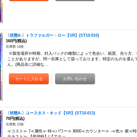
〔状態A-〕トラファルガー・ロー【SR】{ST10-010}
160円
(税込)
在庫数 16枚
※製造場所や時期、封入パックの種類によって色合い、紙質、光り方、
ことがありますが、同一在庫として扱っております。特定のものを選ん
ん。(商品名に詳細な…
〔状態A-〕ユースタス・キッド【SR】{ST10-013}
70円
(税込)
在庫数 10枚
≪コスト≫ 7≪属性≫ 特≪パワー≫ 8000≪カウンター≫ -≪色≫ 紫≪
テキスト≫ 【登場時】/【アタッ…