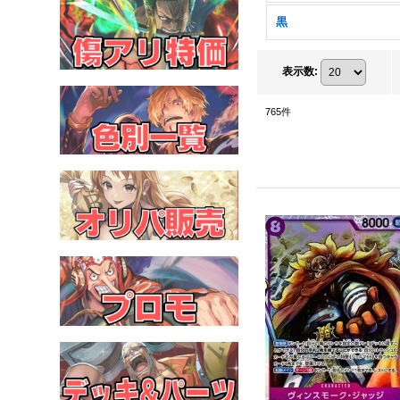
黒
表示数
:
765
件