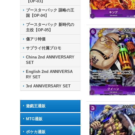
【OP-03】
ブースターパック 謀略の王
国【OP-04】
ブースターパック 新時代の
主役【OP-05】
傷アリ特価
サプライ付属プロモ
China 2nd ANNIVERSARY
SET
English 2nd ANNIVERSA
RY SET
3rd ANNIVERSARY SET
遊戯王通販
MTG通販
ポケカ通販