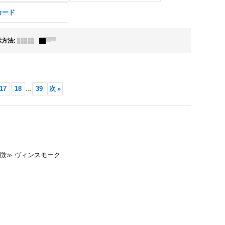
カード
示方法
:
17
18
...
39
次
»
特徴≫ ヴィンスモーク