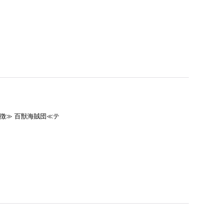
特徴≫ 百獣海賊団≪テ