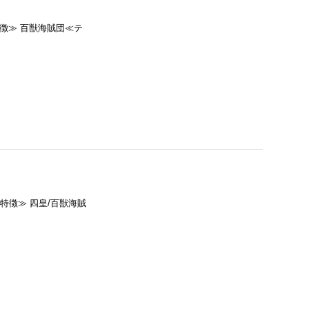
特徴≫ 百獣海賊団≪テ
≪特徴≫ 四皇/百獣海賊