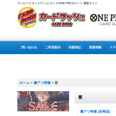
ワンピースカード/ワンピカード/ONE PIECEカード 通販サイト
問い合わせ
ご利用案内
状態表記
更新情報
ドラ
ホーム
>
傷アリ特価
>
紫
紫
傷アリ特価 (全商品)