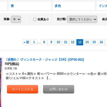
黄
多色
ドン
画像
:
並び順
:
在庫あり
表
«
前
1
...
8
9
10
11
12
13
14
15
16
〔状態A-〕ヴィンスモーク・ジャッジ【SR】{OP06-062}
70円
(税込)
在庫数 1枚
≪コスト≫ 8≪属性≫ 斬≪パワー≫ 8000≪カウンター≫ -≪色≫ 紫≪
家/ジェルマ66≪テキスト≫ 【…