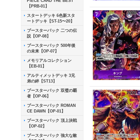
PIECE CARD THE BEST
【PRB-01】
スタートデッキ 6色新スタ
ートデッキ【ST-15〜20】
ブースターパック 二つの伝
説【OP-08】
ブースターパック 500年後
の未来【OP-07】
メモリアルコレクション
【EB-01】
アルティメットデッキ 3兄
弟の絆【ST13】
ブースターパック 双璧の覇
者【OP-06】
ブースターパック ROMAN
CE DAWN【OP-01】
ブースターパック 頂上決戦
【OP-02】
ブースターパック 強大な敵