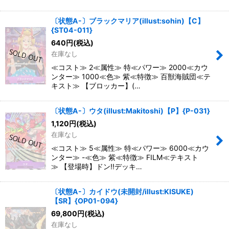
〔状態A-〕ブラックマリア(illust:sohin)【C】
{ST04-011}
640
円
(税込)
在庫なし
≪コスト≫ 2≪属性≫ 特≪パワー≫ 2000≪カウ
ンター≫ 1000≪色≫ 紫≪特徴≫ 百獣海賊団≪テ
キスト≫ 【ブロッカー】(…
〔状態A-〕ウタ(illust:Makitoshi)【P】{P-031}
1,120
円
(税込)
在庫なし
≪コスト≫ 5≪属性≫ 特≪パワー≫ 6000≪カウ
ンター≫ -≪色≫ 紫≪特徴≫ FILM≪テキスト
≫ 【登場時】ドン!!デッキ…
〔状態A-〕カイドウ(未開封/illust:KISUKE)
【SR】{OP01-094}
69,800
円
(税込)
在庫なし