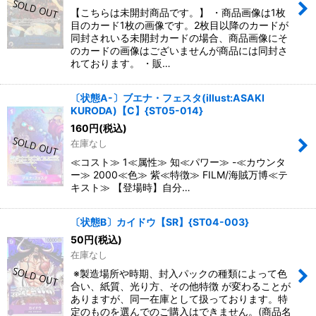
【こちらは未開封商品です。】 ・商品画像は1枚
目のカード1枚の画像です。2枚目以降のカードが
同封されいる未開封カードの場合、商品画像にそ
のカードの画像はございませんが商品には同封さ
れております。 ・販…
〔状態A-〕ブエナ・フェスタ(illust:ASAKI
KURODA)【C】{ST05-014}
160
円
(税込)
在庫なし
≪コスト≫ 1≪属性≫ 知≪パワー≫ -≪カウンタ
ー≫ 2000≪色≫ 紫≪特徴≫ FILM/海賊万博≪テ
キスト≫ 【登場時】自分…
〔状態B〕カイドウ【SR】{ST04-003}
50
円
(税込)
在庫なし
※製造場所や時期、封入パックの種類によって色
合い、紙質、光り方、その他特徴 が変わることが
ありますが、同一在庫として扱っております。特
定のものを選んでのご購入はできません。(商品名