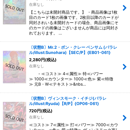
在庫なし
【こちらは未開封商品です。】 ・商品画像は1枚
目のカード1枚の画像です。2枚目以降のカードが
同封されいる未開封カードの場合、商品画像にそ
のカードの画像はございませんが商品には同封さ
れております。 …
〔状態B〕Mr.2・ボン・クレー ベンサム (パラレ
ル/illust:Sunohara)【SEC/P】{EB01-061}
2,280
円
(税込)
在庫なし
- ≪コスト≫ 4≪属性≫ 特≪パワー
≫ 1000≪カウンター≫ 1000≪色≫ 紫≪特徴
≫ 元B・W≪テキスト≫&nbs…
〔状態B〕ヴィンスモーク・イチジ(パラレ
ル/illust:Ryuda)【R/P】{OP06-061}
720
円
(税込)
在庫なし
≪コスト≫ 7≪属性≫ 打≪パワー≫ 7000≪カウ
ンター≫ -≪色≫ 紫≪特徴≫ ヴィンスモーク家/