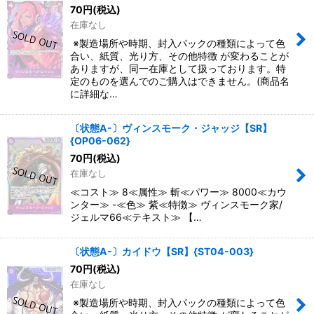
70
円
(税込)
在庫なし
※製造場所や時期、封入パックの種類によって色
合い、紙質、光り方、その他特徴 が変わることが
ありますが、同一在庫として扱っております。特
定のものを選んでのご購入はできません。(商品名
に詳細な…
〔状態A-〕ヴィンスモーク・ジャッジ【SR】
{OP06-062}
70
円
(税込)
在庫なし
≪コスト≫ 8≪属性≫ 斬≪パワー≫ 8000≪カウ
ンター≫ -≪色≫ 紫≪特徴≫ ヴィンスモーク家/
ジェルマ66≪テキスト≫ 【…
〔状態A-〕カイドウ【SR】{ST04-003}
70
円
(税込)
在庫なし
※製造場所や時期、封入パックの種類によって色