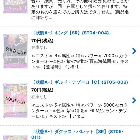
合い、紙質、光り方、その他特徴 が変わることが
ありますが、同一在庫として扱っております。特
定のものを選んでのご購入はできません。(商品名
に詳細な…
〔状態A-〕キング【SR】{ST04-004}
70
円
(税込)
在庫なし
≪コスト≫ 6≪属性≫ 特≪パワー≫ 7000≪カウ
ンター≫ -≪色≫ 紫≪特徴≫ 百獣海賊団≪テキス
ト≫ 【登場時】ドン!!-1…
〔状態A-〕ギルド・テゾーロ【C】{ST05-006}
70
円
(税込)
在庫なし
≪コスト≫ 5≪属性≫ 特≪パワー≫ 6000≪カウ
ンター≫ -≪色≫ 紫≪特徴≫ FILM/グラン・テゾ
ーロ≪テキスト≫ 【アタ…
〔状態A-〕ダグラス・バレット【SR】{ST05-
011}