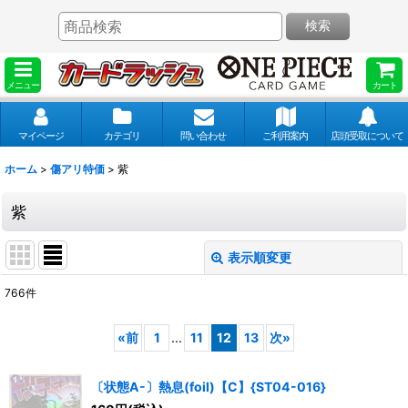
検索
メニュー
カート
マイページ
カテゴリ
問い合わせ
ご利用案内
店頭受取について
ホーム
>
傷アリ特価
>
紫
紫
表示順変更
閉じる
766
件
表示数
:
«
前
1
...
11
12
13
次
»
並び順
:
〔状態A-〕熱息(foil)【C】{ST04-016}