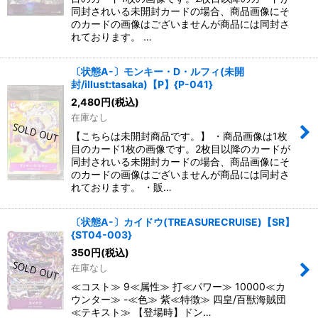
同封されいる未開封カードの場合、商品画像にそ
のカードの画像はございませんが商品には同封さ
れております。 …
〔状態A-〕モンキー・D・ルフィ(未開
封/illust:tasaka)【P】{P-041}
2,480
円
(税込)
在庫なし
【こちらは未開封商品です。】 ・商品画像は1枚
目のカード1枚の画像です。2枚目以降のカードが
同封されいる未開封カードの場合、商品画像にそ
のカードの画像はございませんが商品には同封さ
れております。 ・販…
〔状態A-〕カイドウ(TREASURECRUISE)【SR】
{ST04-003}
350
円
(税込)
在庫なし
≪コスト≫ 9≪属性≫ 打≪パワー≫ 10000≪カ
ウンター≫ -≪色≫ 紫≪特徴≫ 四皇/百獣海賊団
≪テキスト≫ 【登場時】ドン…