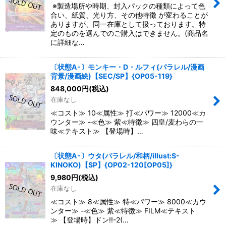
※製造場所や時期、封入パックの種類によって色
合い、紙質、光り方、その他特徴 が変わることが
ありますが、同一在庫として扱っております。特
定のものを選んでのご購入はできません。(商品名
に詳細な…
〔状態A-〕モンキー・D・ルフィ(パラレル/漫画
背景/漫画絵)【SEC/SP】{OP05-119}
848,000
円
(税込)
在庫なし
≪コスト≫ 10≪属性≫ 打≪パワー≫ 12000≪カ
ウンター≫ -≪色≫ 紫≪特徴≫ 四皇/麦わらの一
味≪テキスト≫ 【登場時】…
〔状態A-〕ウタ(パラレル/和柄/illust:S-
KINOKO)【SP】{OP02-120[OP05]}
9,980
円
(税込)
在庫なし
≪コスト≫ 8≪属性≫ 特≪パワー≫ 8000≪カウ
ンター≫ -≪色≫ 紫≪特徴≫ FILM≪テキスト
≫ 【登場時】ドン!!-2(…