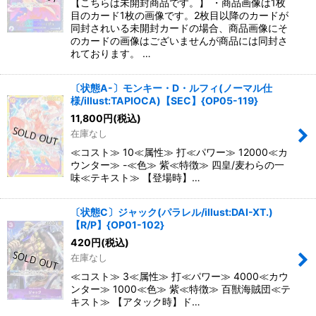
【こちらは未開封商品です。】 ・商品画像は1枚
目のカード1枚の画像です。2枚目以降のカードが
同封されいる未開封カードの場合、商品画像にそ
のカードの画像はございませんが商品には同封さ
れております。 …
〔状態A-〕モンキー・D・ルフィ(ノーマル仕
様/illust:TAPIOCA)【SEC】{OP05-119}
11,800
円
(税込)
在庫なし
≪コスト≫ 10≪属性≫ 打≪パワー≫ 12000≪カ
ウンター≫ -≪色≫ 紫≪特徴≫ 四皇/麦わらの一
味≪テキスト≫ 【登場時】…
〔状態C〕ジャック(パラレル/illust:DAI-XT.)
【R/P】{OP01-102}
420
円
(税込)
在庫なし
≪コスト≫ 3≪属性≫ 打≪パワー≫ 4000≪カウ
ンター≫ 1000≪色≫ 紫≪特徴≫ 百獣海賊団≪テ
キスト≫ 【アタック時】ド…