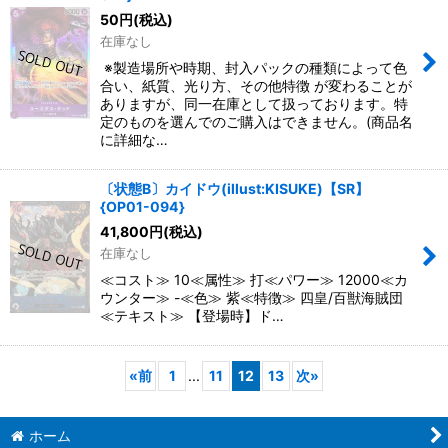
50
円
(税込)
在庫なし
※製造場所や時期、封入パックの種類によって色
合い、紙質、光り方、その他特徴 が変わることが
ありますが、同一在庫として扱っております。特
定のものを選んでのご購入はできません。(商品名
に詳細な…
〔状態B〕カイドウ(illust:KISUKE)【SR】
{OP01-094}
41,800
円
(税込)
在庫なし
≪コスト≫ 10≪属性≫ 打≪パワー≫ 12000≪カ
ウンター≫ -≪色≫ 紫≪特徴≫ 四皇/百獣海賊団
≪テキスト≫ 【登場時】ド…
«
前
1
...
11
12
13
次
»
ホーム