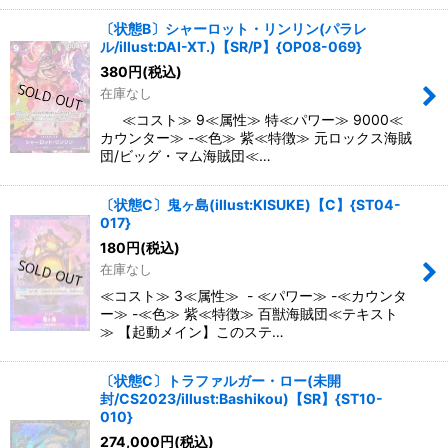
〔状態B〕シャーロット・リンリン(パラレ
ル/illust:DAI-XT.)【SR/P】{OP08-069}
380
円
(税込)
在庫なし
≪コスト≫ 9≪属性≫ 特≪パワー≫ 9000≪
カウンター≫ -≪色≫ 紫≪特徴≫ 元ロックス海賊
団/ビッグ・マム海賊団≪…
〔状態C〕鬼ヶ島(illust:KISUKE)【C】{ST04-
017}
180
円
(税込)
在庫なし
≪コスト≫ 3≪属性≫ - ≪パワー≫ -≪カウンタ
ー≫ -≪色≫ 紫≪特徴≫ 百獣海賊団≪テキスト
≫ 【起動メイン】このステ…
〔状態C〕トラファルガー・ロー(未開
封/CS2023/illust:Bashikou)【SR】{ST10-
010}
274,000
円
(税込)