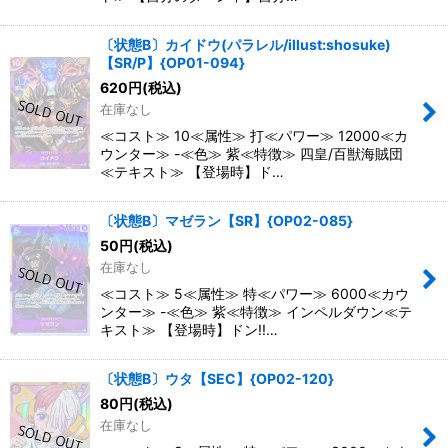
〔状態B〕カイドウ(パラレル/illust:shosuke)
【SR/P】{OP01-094}
620
円
(税込)
在庫なし
≪コスト≫ 10≪属性≫ 打≪パワー≫ 12000≪カ
ウンター≫ -≪色≫ 紫≪特徴≫ 四皇/百獣海賊団
≪テキスト≫ 【登場時】ド…
〔状態B〕マゼラン【SR】{OP02-085}
50
円
(税込)
在庫なし
≪コスト≫ 5≪属性≫ 特≪パワー≫ 6000≪カウ
ンター≫ -≪色≫ 紫≪特徴≫ インペルダウン≪テ
キスト≫ 【登場時】ドン!!…
〔状態B〕ウタ【SEC】{OP02-120}
80
円
(税込)
在庫なし