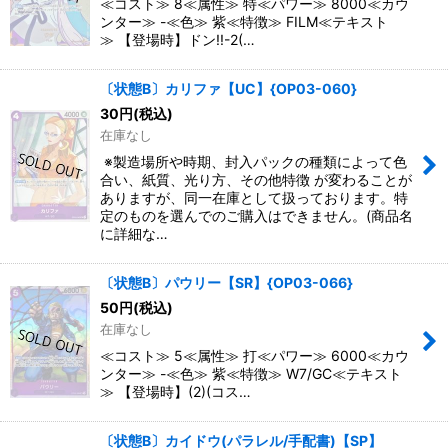
≪コスト≫ 8≪属性≫ 特≪パワー≫ 8000≪カウ
ンター≫ -≪色≫ 紫≪特徴≫ FILM≪テキスト
≫ 【登場時】ドン!!-2(…
〔状態B〕カリファ【UC】{OP03-060}
30
円
(税込)
在庫なし
※製造場所や時期、封入パックの種類によって色
合い、紙質、光り方、その他特徴 が変わることが
ありますが、同一在庫として扱っております。特
定のものを選んでのご購入はできません。(商品名
に詳細な…
〔状態B〕パウリー【SR】{OP03-066}
50
円
(税込)
在庫なし
≪コスト≫ 5≪属性≫ 打≪パワー≫ 6000≪カウ
ンター≫ -≪色≫ 紫≪特徴≫ W7/GC≪テキスト
≫ 【登場時】(2)(コス…
〔状態B〕カイドウ(パラレル/手配書)【SP】