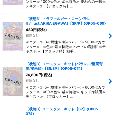
ンター≫ 1000≪色≫ 紫≪特徴≫ 麦わらの一味≪
テキスト≫ 【アタック時】…
〔状態B〕トラファルガー・ロー(パラレ
ル/illust:AKIRA EGAWA)【SR/P】{OP05-069}
480
円
(税込)
在庫なし
≪コスト≫ 3≪属性≫ 斬≪パワー≫ 5000≪カウ
ンター≫ -≪色≫ 紫≪特徴≫ ハートの海賊団≪テ
キスト≫ 【アタック時】相手…
〔状態B〕ユースタス・キッド(パラレル/漫画背
景/漫画絵)【SR/SP】{OP05-074}
74,800
円
(税込)
在庫なし
≪コスト≫ 5≪属性≫ 特≪パワー≫ 6000≪カウ
ンター≫ 1000≪色≫ 紫≪特徴≫ キッド海賊団≪
テキスト≫ 【ブロッカー】…
〔状態B〕ユースタス・キッド【SR】{OP05-
074}