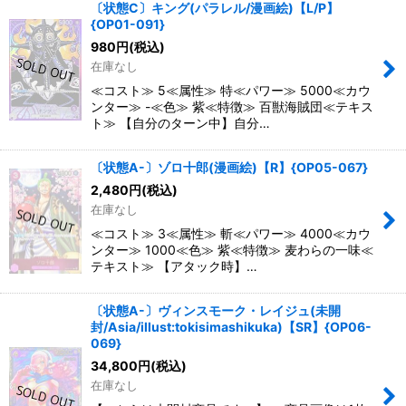
〔状態C〕キング(パラレル/漫画絵)【L/P】
{OP01-091}
980
円
(税込)
在庫なし
≪コスト≫ 5≪属性≫ 特≪パワー≫ 5000≪カウ
ンター≫ -≪色≫ 紫≪特徴≫ 百獣海賊団≪テキス
ト≫ 【自分のターン中】自分…
〔状態A-〕ゾロ十郎(漫画絵)【R】{OP05-067}
2,480
円
(税込)
在庫なし
≪コスト≫ 3≪属性≫ 斬≪パワー≫ 4000≪カウ
ンター≫ 1000≪色≫ 紫≪特徴≫ 麦わらの一味≪
テキスト≫ 【アタック時】…
〔状態A-〕ヴィンスモーク・レイジュ(未開
封/Asia/illust:tokisimashikuka)【SR】{OP06-
069}
34,800
円
(税込)
在庫なし