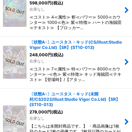
598,000
円
(税込)
在庫なし
≪コスト≫ 4≪属性≫ 斬≪パワー≫ 5000≪カウ
ンター≫ 1000≪色≫ 紫≪特徴≫ ハートの海賊団
≪テキスト≫ 【ブロッカー…
〔状態A-〕ユースタス・キッド(CS/illust:Studio
Vigor Co.Ltd)【SR】{ST10-013}
248,000
円
(税込)
在庫なし
≪コスト≫ 7≪属性≫ 特≪パワー≫ 8000≪カウ
ンター≫ -≪色≫ 紫≪特徴≫ キッド海賊団≪テキ
スト≫ 【登場時】/【アタッ…
〔状態A-〕ユースタス・キッド(未開
封/CS2023/illust:Studio Vigor Co.Ltd)【SR】
{ST10-013}
278,000
円
(税込)
在庫なし
【こちらは未開封商品です。】 ・商品画像は1枚
目のカード1枚の画像です。2枚目以降のカードが