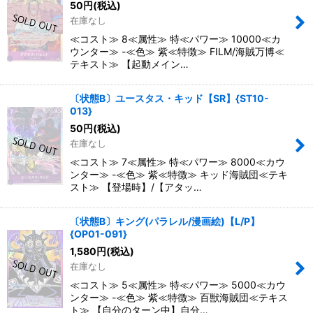
50
円
(税込)
在庫なし
≪コスト≫ 8≪属性≫ 特≪パワー≫ 10000≪カ
ウンター≫ -≪色≫ 紫≪特徴≫ FILM/海賊万博≪
テキスト≫ 【起動メイン…
〔状態B〕ユースタス・キッド【SR】{ST10-
013}
50
円
(税込)
在庫なし
≪コスト≫ 7≪属性≫ 特≪パワー≫ 8000≪カウ
ンター≫ -≪色≫ 紫≪特徴≫ キッド海賊団≪テキ
スト≫ 【登場時】/【アタッ…
〔状態B〕キング(パラレル/漫画絵)【L/P】
{OP01-091}
1,580
円
(税込)
在庫なし
≪コスト≫ 5≪属性≫ 特≪パワー≫ 5000≪カウ
ンター≫ -≪色≫ 紫≪特徴≫ 百獣海賊団≪テキス
ト≫ 【自分のターン中】自分…