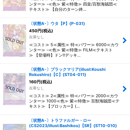
ンター≫ -≪色≫ 紫≪特徴≫ 四皇/百獣海賊団≪
テキスト≫ 【自分のターン終…
〔状態A-〕ウタ【P】{P-031}
450
円
(税込)
在庫なし
≪コスト≫ 5≪属性≫ 特≪パワー≫ 6000≪カウ
ンター≫ -≪色≫ 紫≪特徴≫ FILM≪テキスト
≫ 【登場時】ドン!!デッキ…
〔状態A-〕ブラックマリア(illust:Koushi
Rokushiro)【C】{ST04-011}
160
円
(税込)
在庫なし
≪コスト≫ 2≪属性≫ 特≪パワー≫ 2000≪カウ
ンター≫ 1000≪色≫ 紫≪特徴≫ 百獣海賊団≪テ
キスト≫ 【ブロッカー】(…
〔状態A-〕トラファルガー・ロー
(CS2023/illust:Bashikou)【SR】{ST10-010}