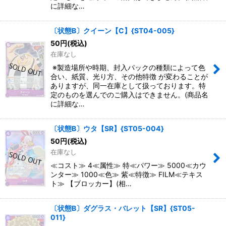
に詳細な…
〔状態B〕クイーン【C】{ST04-005}
50
円
(税込)
在庫なし
※製造場所や時期、封入パックの種類によって色
合い、紙質、光り方、その他特徴 が変わることが
ありますが、同一在庫として扱っております。特
定のものを選んでのご購入はできません。(商品名
に詳細な…
〔状態B〕ウタ【SR】{ST05-004}
50
円
(税込)
在庫なし
≪コスト≫ 4≪属性≫ 特≪パワー≫ 5000≪カウ
ンター≫ 1000≪色≫ 紫≪特徴≫ FILM≪テキス
ト≫ 【ブロッカー】(相…
〔状態B〕ダグラス・バレット【SR】{ST05-
011}