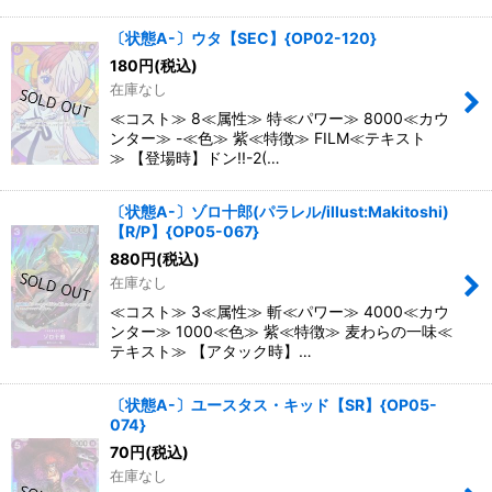
〔状態A-〕ウタ【SEC】{OP02-120}
180
円
(税込)
在庫なし
≪コスト≫ 8≪属性≫ 特≪パワー≫ 8000≪カウ
ンター≫ -≪色≫ 紫≪特徴≫ FILM≪テキスト
≫ 【登場時】ドン!!-2(…
〔状態A-〕ゾロ十郎(パラレル/illust:Makitoshi)
【R/P】{OP05-067}
880
円
(税込)
在庫なし
≪コスト≫ 3≪属性≫ 斬≪パワー≫ 4000≪カウ
ンター≫ 1000≪色≫ 紫≪特徴≫ 麦わらの一味≪
テキスト≫ 【アタック時】…
〔状態A-〕ユースタス・キッド【SR】{OP05-
074}
70
円
(税込)
在庫なし