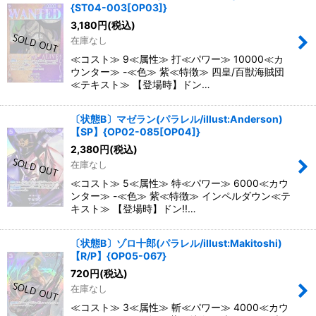
{ST04-003[OP03]}
3,180
円
(税込)
在庫なし
≪コスト≫ 9≪属性≫ 打≪パワー≫ 10000≪カ
ウンター≫ -≪色≫ 紫≪特徴≫ 四皇/百獣海賊団
≪テキスト≫ 【登場時】ドン…
〔状態B〕マゼラン(パラレル/illust:Anderson)
【SP】{OP02-085[OP04]}
2,380
円
(税込)
在庫なし
≪コスト≫ 5≪属性≫ 特≪パワー≫ 6000≪カウ
ンター≫ -≪色≫ 紫≪特徴≫ インペルダウン≪テ
キスト≫ 【登場時】ドン!!…
〔状態B〕ゾロ十郎(パラレル/illust:Makitoshi)
【R/P】{OP05-067}
720
円
(税込)
在庫なし
≪コスト≫ 3≪属性≫ 斬≪パワー≫ 4000≪カウ