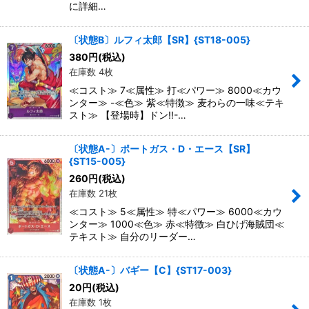
に詳細…
〔状態B〕ルフィ太郎【SR】{ST18-005}
380
円
(税込)
在庫数 4枚
≪コスト≫ 7≪属性≫ 打≪パワー≫ 8000≪カウ
ンター≫ -≪色≫ 紫≪特徴≫ 麦わらの一味≪テキ
スト≫ 【登場時】ドン!!-…
〔状態A-〕ポートガス・D・エース【SR】
{ST15-005}
260
円
(税込)
在庫数 21枚
≪コスト≫ 5≪属性≫ 特≪パワー≫ 6000≪カウ
ンター≫ 1000≪色≫ 赤≪特徴≫ 白ひげ海賊団≪
テキスト≫ 自分のリーダー…
〔状態A-〕バギー【C】{ST17-003}
20
円
(税込)
在庫数 1枚