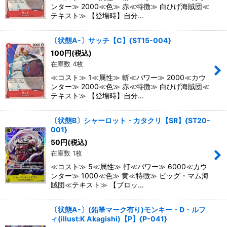
ンター≫ 2000≪色≫ 赤≪特徴≫ 白ひげ海賊団≪
テキスト≫ 【登場時】自分…
〔状態A-〕サッチ【C】{ST15-004}
100
円
(税込)
在庫数 4枚
≪コスト≫ 1≪属性≫ 斬≪パワー≫ 2000≪カウ
ンター≫ 2000≪色≫ 赤≪特徴≫ 白ひげ海賊団≪
テキスト≫ 【登場時】自分…
〔状態B〕シャーロット・カタクリ【SR】{ST20-
001}
50
円
(税込)
在庫数 1枚
≪コスト≫ 5≪属性≫ 打≪パワー≫ 6000≪カウ
ンター≫ 1000≪色≫ 黄≪特徴≫ ビッグ・マム海
賊団≪テキスト≫ 【ブロッ…
〔状態A-〕(鉛筆マーク有り)モンキー・D・ルフ
ィ(illust:K Akagishi)【P】{P-041}