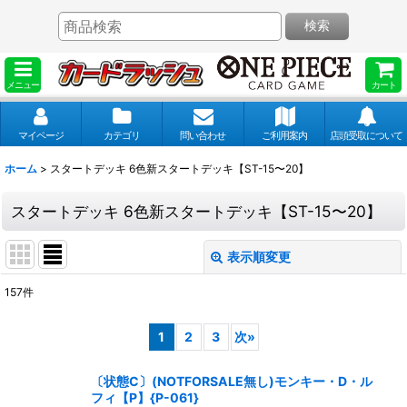
検索
メニュー
カート
マイページ
カテゴリ
問い合わせ
ご利用案内
店頭受取について
ホーム
>
スタートデッキ 6色新スタートデッキ【ST-15〜20】
スタートデッキ 6色新スタートデッキ【ST-15〜20】
表示順変更
閉じる
157
件
表示数
:
1
2
3
次
»
並び順
:
〔状態C〕(NOTFORSALE無し)モンキー・D・ル
フィ【P】{P-061}