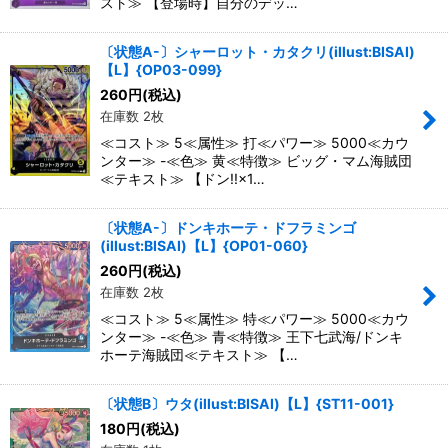
スト≫ 【登場時】自分のデッ…
〔状態A-〕シャーロット・カタクリ(illust:BISAI)
【L】{OP03-099}
260
円
(税込)
在庫数 2枚
≪コスト≫ 5≪属性≫ 打≪パワー≫ 5000≪カウ
ンター≫ -≪色≫ 黄≪特徴≫ ビッグ・マム海賊団
≪テキスト≫ 【ドン!!×1…
〔状態A-〕ドンキホーテ・ドフラミンゴ
(illust:BISAI)【L】{OP01-060}
260
円
(税込)
在庫数 2枚
≪コスト≫ 5≪属性≫ 特≪パワー≫ 5000≪カウ
ンター≫ -≪色≫ 青≪特徴≫ 王下七武海/ドンキ
ホーテ海賊団≪テキスト≫ 【…
〔状態B〕ウタ(illust:BISAI)【L】{ST11-001}
180
円
(税込)