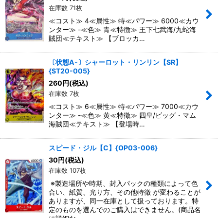
在庫数 71枚
≪コスト≫ 4≪属性≫ 特≪パワー≫ 6000≪カウ
ンター≫ -≪色≫ 青≪特徴≫ 王下七武海/九蛇海
賊団≪テキスト≫ 【ブロッカ…
〔状態A-〕シャーロット・リンリン【SR】
{ST20-005}
260
円
(税込)
在庫数 7枚
≪コスト≫ 6≪属性≫ 特≪パワー≫ 7000≪カウ
ンター≫ -≪色≫ 黄≪特徴≫ 四皇/ビッグ・マム
海賊団≪テキスト≫ 【登場時…
スピード・ジル【C】{OP03-006}
30
円
(税込)
在庫数 107枚
※製造場所や時期、封入パックの種類によって色
合い、紙質、光り方、その他特徴 が変わることが
ありますが、同一在庫として扱っております。特
定のものを選んでのご購入はできません。(商品名