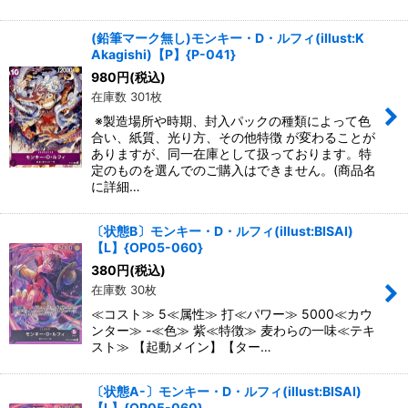
(鉛筆マーク無し)モンキー・D・ルフィ(illust:K
Akagishi)【P】{P-041}
980
円
(税込)
在庫数 301枚
※製造場所や時期、封入パックの種類によって色
合い、紙質、光り方、その他特徴 が変わることが
ありますが、同一在庫として扱っております。特
定のものを選んでのご購入はできません。(商品名
に詳細…
〔状態B〕モンキー・D・ルフィ(illust:BISAI)
【L】{OP05-060}
380
円
(税込)
在庫数 30枚
≪コスト≫ 5≪属性≫ 打≪パワー≫ 5000≪カウ
ンター≫ -≪色≫ 紫≪特徴≫ 麦わらの一味≪テキ
スト≫ 【起動メイン】【ター…
〔状態A-〕モンキー・D・ルフィ(illust:BISAI)
【L】{OP05-060}