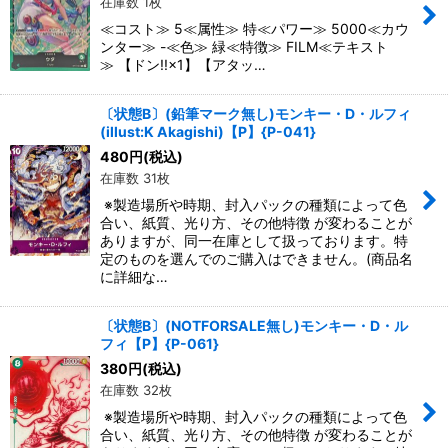
在庫数 1枚
≪コスト≫ 5≪属性≫ 特≪パワー≫ 5000≪カウ
ンター≫ -≪色≫ 緑≪特徴≫ FILM≪テキスト
≫ 【ドン!!×1】【アタッ…
〔状態B〕(鉛筆マーク無し)モンキー・D・ルフィ
(illust:K Akagishi)【P】{P-041}
480
円
(税込)
在庫数 31枚
※製造場所や時期、封入パックの種類によって色
合い、紙質、光り方、その他特徴 が変わることが
ありますが、同一在庫として扱っております。特
定のものを選んでのご購入はできません。(商品名
に詳細な…
〔状態B〕(NOTFORSALE無し)モンキー・D・ル
フィ【P】{P-061}
380
円
(税込)
在庫数 32枚
※製造場所や時期、封入パックの種類によって色
合い、紙質、光り方、その他特徴 が変わることが