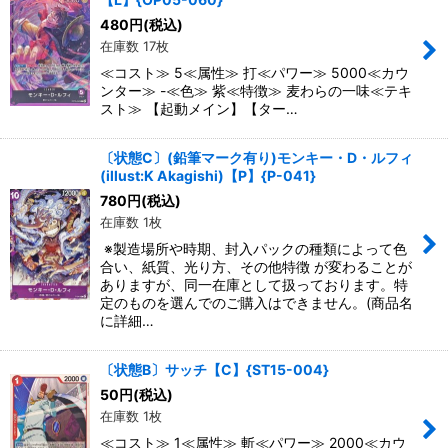
480
円
(税込)
在庫数 17枚
≪コスト≫ 5≪属性≫ 打≪パワー≫ 5000≪カウ
ンター≫ -≪色≫ 紫≪特徴≫ 麦わらの一味≪テキ
スト≫ 【起動メイン】【ター…
〔状態C〕(鉛筆マーク有り)モンキー・D・ルフィ
(illust:K Akagishi)【P】{P-041}
780
円
(税込)
在庫数 1枚
※製造場所や時期、封入パックの種類によって色
合い、紙質、光り方、その他特徴 が変わることが
ありますが、同一在庫として扱っております。特
定のものを選んでのご購入はできません。(商品名
に詳細…
〔状態B〕サッチ【C】{ST15-004}
50
円
(税込)
在庫数 1枚
≪コスト≫ 1≪属性≫ 斬≪パワー≫ 2000≪カウ