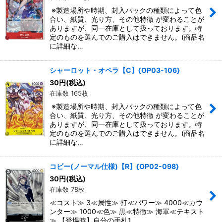
※製造場所や時期、封入パックの種類によって色
合い、紙質、光り方、その他特徴 が変わることが
ありますが、同一在庫として扱っております。特
定のものを選んでのご購入はできません。(商品名
に詳細な…
シャーロット・オペラ【C】{OP03-106}
30
円
(税込)
在庫数 165枚
※製造場所や時期、封入パックの種類によって色
合い、紙質、光り方、その他特徴 が変わることが
ありますが、同一在庫として扱っております。特
定のものを選んでのご購入はできません。(商品名
に詳細な…
コビー(ノーマル仕様)【R】{OP02-098}
30
円
(税込)
在庫数 78枚
≪コスト≫ 3≪属性≫ 打≪パワー≫ 4000≪カウ
ンター≫ 1000≪色≫ 黒≪特徴≫ 海軍≪テキスト
≫ 【登場時】自分の手札1…