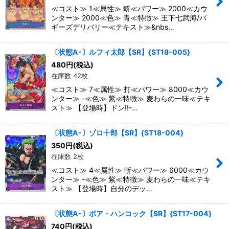
≪コスト≫ 1≪属性≫ 斬≪パワー≫ 2000≪カウ
ンター≫ 2000≪色≫ 青≪特徴≫ 王下七武海/バ
ギーズデリバリー≪テキスト≫&nbs…
〔状態A-〕ルフィ太郎【SR】{ST18-005}
480
円
(税込)
在庫数 42枚
≪コスト≫ 7≪属性≫ 打≪パワー≫ 8000≪カウ
ンター≫ -≪色≫ 紫≪特徴≫ 麦わらの一味≪テキ
スト≫ 【登場時】ドン!!-…
〔状態A-〕ゾロ十郎【SR】{ST18-004}
350
円
(税込)
在庫数 2枚
≪コスト≫ 4≪属性≫ 斬≪パワー≫ 6000≪カウ
ンター≫ -≪色≫ 紫≪特徴≫ 麦わらの一味≪テキ
スト≫ 【登場時】自分のデッ…
〔状態A-〕ボア・ハンコック【SR】{ST17-004}
740
円
(税込)