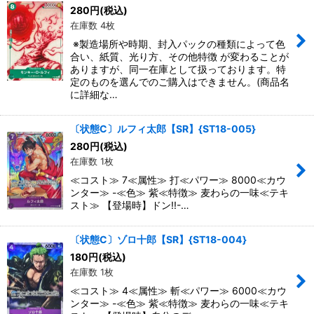
絞り込む
280
円
(税込)
在庫数 4枚
※製造場所や時期、封入パックの種類によって色
合い、紙質、光り方、その他特徴 が変わることが
ありますが、同一在庫として扱っております。特
定のものを選んでのご購入はできません。(商品名
に詳細な…
〔状態C〕ルフィ太郎【SR】{ST18-005}
280
円
(税込)
在庫数 1枚
≪コスト≫ 7≪属性≫ 打≪パワー≫ 8000≪カウ
ンター≫ -≪色≫ 紫≪特徴≫ 麦わらの一味≪テキ
スト≫ 【登場時】ドン!!-…
〔状態C〕ゾロ十郎【SR】{ST18-004}
180
円
(税込)
在庫数 1枚
≪コスト≫ 4≪属性≫ 斬≪パワー≫ 6000≪カウ
ンター≫ -≪色≫ 紫≪特徴≫ 麦わらの一味≪テキ