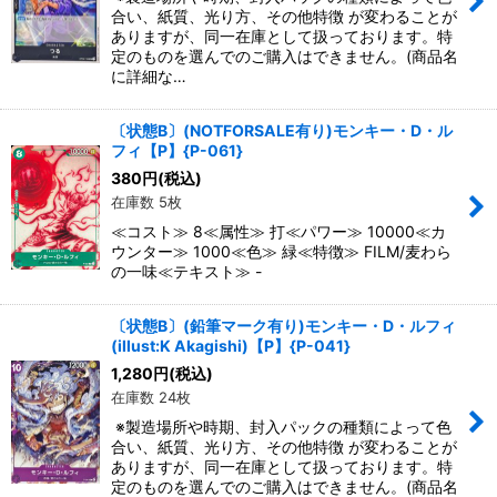
合い、紙質、光り方、その他特徴 が変わることが
ありますが、同一在庫として扱っております。特
定のものを選んでのご購入はできません。(商品名
に詳細な…
〔状態B〕(NOTFORSALE有り)モンキー・D・ル
フィ【P】{P-061}
380
円
(税込)
在庫数 5枚
≪コスト≫ 8≪属性≫ 打≪パワー≫ 10000≪カ
ウンター≫ 1000≪色≫ 緑≪特徴≫ FILM/麦わら
の一味≪テキスト≫ -
〔状態B〕(鉛筆マーク有り)モンキー・D・ルフィ
(illust:K Akagishi)【P】{P-041}
1,280
円
(税込)
在庫数 24枚
※製造場所や時期、封入パックの種類によって色
合い、紙質、光り方、その他特徴 が変わることが
ありますが、同一在庫として扱っております。特
定のものを選んでのご購入はできません。(商品名