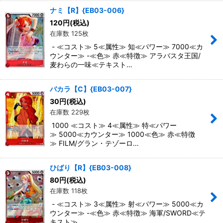
ナミ【R】{EB03-006}
120
円
(税込)
在庫数 125枚
- ≪コスト≫ 5≪属性≫ 知≪パワー≫ 7000≪カ
ウンター≫ -≪色≫ 赤≪特徴≫ アラバスタ王国/
麦わらの一味≪テキスト…
バカラ【C】{EB03-007}
30
円
(税込)
在庫数 229枚
1000 ≪コスト≫ 4≪属性≫ 特≪パワー
≫ 5000≪カウンター≫ 1000≪色≫ 赤≪特徴
≫ FILM/グラン・テゾーロ…
ひばり【R】{EB03-008}
80
円
(税込)
在庫数 118枚
- ≪コスト≫ 3≪属性≫ 射≪パワー≫ 5000≪カ
ウンター≫ -≪色≫ 赤≪特徴≫ 海軍/SWORD≪テ
キスト≫ …