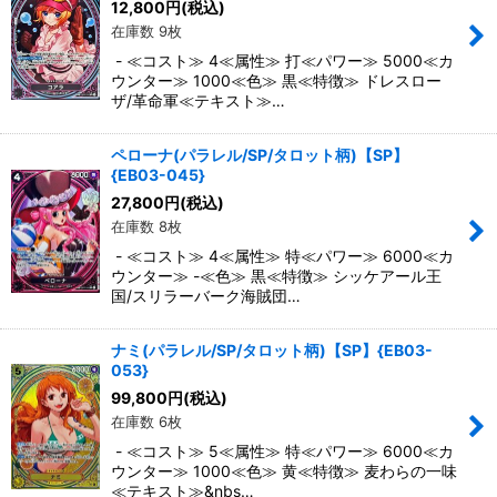
12,800
円
(税込)
在庫数 9枚
- ≪コスト≫ 4≪属性≫ 打≪パワー≫ 5000≪カ
ウンター≫ 1000≪色≫ 黒≪特徴≫ ドレスロー
ザ/革命軍≪テキスト≫…
ペローナ(パラレル/SP/タロット柄)【SP】
{EB03-045}
27,800
円
(税込)
在庫数 8枚
- ≪コスト≫ 4≪属性≫ 特≪パワー≫ 6000≪カ
ウンター≫ -≪色≫ 黒≪特徴≫ シッケアール王
国/スリラーバーク海賊団…
ナミ(パラレル/SP/タロット柄)【SP】{EB03-
053}
99,800
円
(税込)
在庫数 6枚
- ≪コスト≫ 5≪属性≫ 特≪パワー≫ 6000≪カ
ウンター≫ 1000≪色≫ 黄≪特徴≫ 麦わらの一味
≪テキスト≫&nbs…