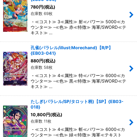
780
円
(税込)
在庫数 69枚
- ≪コスト≫ 3≪属性≫ 射≪パワー≫ 5000≪カ
ウンター≫ -≪色≫ 赤≪特徴≫ 海軍/SWORD≪テ
キスト≫ …
孔雀(パラレル/illust:Morechand)【R/P】
{EB03-041}
880
円
(税込)
在庫数 58枚
- ≪コスト≫ 4≪属性≫ 特≪パワー≫ 6000≪カ
ウンター≫ -≪色≫ 黒≪特徴≫ 海軍/SWORD≪テ
キスト≫ …
たしぎ(パラレル/SP/タロット柄)【SP】{EB03-
018}
10,800
円
(税込)
在庫数 11枚
- ≪コスト≫ 4≪属性≫ 斬≪パワー≫ 6000≪カ
ウンター≫ -≪色≫ 緑≪特徴≫ 海軍≪テキスト