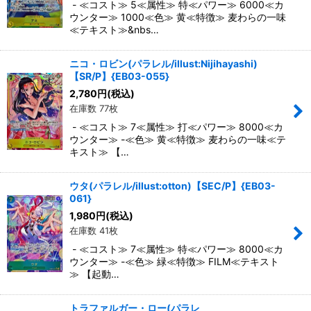
- ≪コスト≫ 5≪属性≫ 特≪パワー≫ 6000≪カ
ウンター≫ 1000≪色≫ 黄≪特徴≫ 麦わらの一味
≪テキスト≫&nbs…
ニコ・ロビン(パラレル/illust:Nijihayashi)
【SR/P】{EB03-055}
2,780
円
(税込)
在庫数 77枚
- ≪コスト≫ 7≪属性≫ 打≪パワー≫ 8000≪カ
ウンター≫ -≪色≫ 黄≪特徴≫ 麦わらの一味≪テ
キスト≫ 【…
ウタ(パラレル/illust:otton)【SEC/P】{EB03-
061}
1,980
円
(税込)
在庫数 41枚
- ≪コスト≫ 7≪属性≫ 特≪パワー≫ 8000≪カ
ウンター≫ -≪色≫ 緑≪特徴≫ FILM≪テキスト
≫ 【起動…
トラファルガー・ロー(パラレ