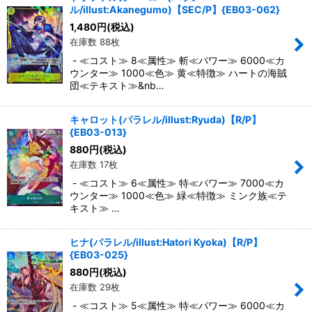
ル/illust:Akanegumo)【SEC/P】{EB03-062}
1,480
円
(税込)
在庫数 88枚
- ≪コスト≫ 8≪属性≫ 斬≪パワー≫ 6000≪カ
ウンター≫ 1000≪色≫ 黄≪特徴≫ ハートの海賊
団≪テキスト≫&nb…
キャロット(パラレル/illust:Ryuda)【R/P】
{EB03-013}
880
円
(税込)
在庫数 17枚
- ≪コスト≫ 6≪属性≫ 特≪パワー≫ 7000≪カ
ウンター≫ 1000≪色≫ 緑≪特徴≫ ミンク族≪テ
キスト≫ …
ヒナ(パラレル/illust:Hatori Kyoka)【R/P】
{EB03-025}
880
円
(税込)
在庫数 29枚
- ≪コスト≫ 5≪属性≫ 特≪パワー≫ 6000≪カ