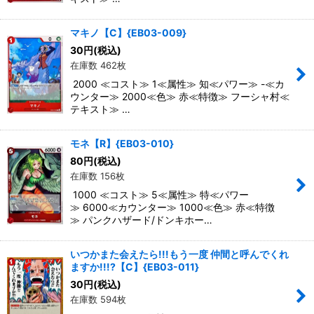
マキノ【C】{EB03-009}
30
円
(税込)
在庫数 462枚
2000 ≪コスト≫ 1≪属性≫ 知≪パワー≫ -≪カ
ウンター≫ 2000≪色≫ 赤≪特徴≫ フーシャ村≪
テキスト≫ …
モネ【R】{EB03-010}
80
円
(税込)
在庫数 156枚
1000 ≪コスト≫ 5≪属性≫ 特≪パワー
≫ 6000≪カウンター≫ 1000≪色≫ 赤≪特徴
≫ パンクハザード/ドンキホー…
いつかまた会えたら!!!もう一度 仲間と呼んでくれ
ますか!!!?【C】{EB03-011}
30
円
(税込)
在庫数 594枚