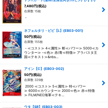
7,480
円
(税込)
在庫数 15枚
-
ネフェルタリ・ビビ【L】{EB03-001}
50
円
(税込)
在庫数 155枚
- ≪コスト≫ 4≪属性≫ 斬≪パワー≫ 5000≪カ
ウンター≫ -≪色≫ 赤/青≪特徴≫ アラバスタ王
国≪テキスト≫&nbs…
アイン【C】{EB03-002}
50
円
(税込)
在庫数 329枚
2000 ≪コスト≫ 5≪属性≫ 特≪パワー
≫ 6000≪カウンター≫ 2000≪色≫ 赤≪特徴
≫ FILM/NEO海軍≪テキ…
ウタ【SR】{EB03-003}