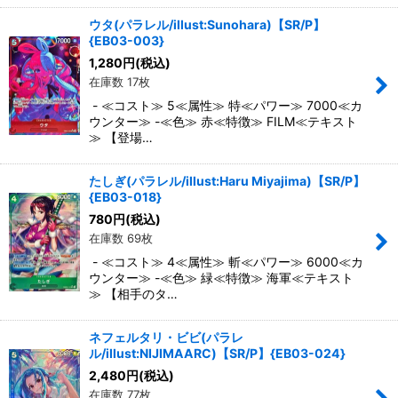
ウタ(パラレル/illust:Sunohara)【SR/P】
{EB03-003}
1,280
円
(税込)
在庫数 17枚
- ≪コスト≫ 5≪属性≫ 特≪パワー≫ 7000≪カ
ウンター≫ -≪色≫ 赤≪特徴≫ FILM≪テキスト
≫ 【登場…
たしぎ(パラレル/illust:Haru Miyajima)【SR/P】
{EB03-018}
780
円
(税込)
在庫数 69枚
- ≪コスト≫ 4≪属性≫ 斬≪パワー≫ 6000≪カ
ウンター≫ -≪色≫ 緑≪特徴≫ 海軍≪テキスト
≫ 【相手のタ…
ネフェルタリ・ビビ(パラレ
ル/illust:NIJIMAARC)【SR/P】{EB03-024}
2,480
円
(税込)
在庫数 77枚