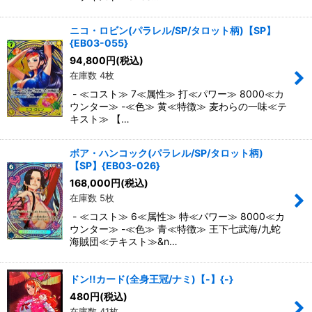
ニコ・ロビン(パラレル/SP/タロット柄)【SP】
{EB03-055}
94,800
円
(税込)
在庫数 4枚
- ≪コスト≫ 7≪属性≫ 打≪パワー≫ 8000≪カ
ウンター≫ -≪色≫ 黄≪特徴≫ 麦わらの一味≪テ
キスト≫ 【…
ボア・ハンコック(パラレル/SP/タロット柄)
【SP】{EB03-026}
168,000
円
(税込)
在庫数 5枚
- ≪コスト≫ 6≪属性≫ 特≪パワー≫ 8000≪カ
ウンター≫ -≪色≫ 青≪特徴≫ 王下七武海/九蛇
海賊団≪テキスト≫&n…
ドン!!カード(全身王冠/ナミ)【-】{-}
480
円
(税込)
在庫数 41枚