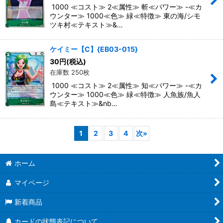
1000 ≪コスト≫ 2≪属性≫ 斬≪パワー≫ -≪カ
ウンター≫ 1000≪色≫ 緑≪特徴≫ 東の海/シモ
ツキ村≪テキスト≫&…
ケイミー【C】{EB03-015}
30
円
(税込)
在庫数 250枚
1000 ≪コスト≫ 2≪属性≫ 知≪パワー≫ -≪カ
ウンター≫ 1000≪色≫ 緑≪特徴≫ 人魚族/魚人
島≪テキスト≫&nb…
1
2
3
4
次
»
ホーム
マイページ
新着商品
カードの状態表記について