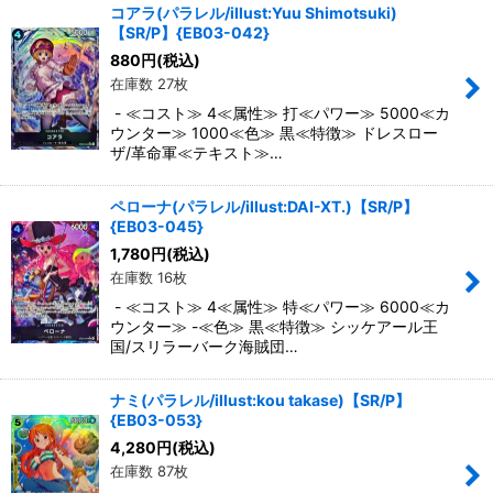
コアラ(パラレル/illust:Yuu Shimotsuki)
【SR/P】{EB03-042}
880
円
(税込)
在庫数 27枚
- ≪コスト≫ 4≪属性≫ 打≪パワー≫ 5000≪カ
ウンター≫ 1000≪色≫ 黒≪特徴≫ ドレスロー
ザ/革命軍≪テキスト≫…
ペローナ(パラレル/illust:DAI-XT.)【SR/P】
{EB03-045}
1,780
円
(税込)
在庫数 16枚
- ≪コスト≫ 4≪属性≫ 特≪パワー≫ 6000≪カ
ウンター≫ -≪色≫ 黒≪特徴≫ シッケアール王
国/スリラーバーク海賊団…
ナミ(パラレル/illust:kou takase)【SR/P】
{EB03-053}
4,280
円
(税込)
在庫数 87枚