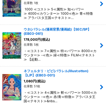
在庫数 1枚
1000 ≪コスト≫ 5≪属性≫ 知≪パワー
≫ 4000≪カウンター≫ 1000≪色≫ 青≪特徴
≫ アラバスタ王国≪テキスト≫…
ウタ(パラレル/漫画背景/漫画絵)【SEC/SP】
{EB03-061}
178,000
円
(税込)
在庫数 5枚
- ≪コスト≫ 7≪属性≫ 特≪パワー≫ 8000≪カ
ウンター≫ -≪色≫ 緑≪特徴≫ FILM≪テキスト
≫ 【起動…
ネフェルタリ・ビビ(パラレル/illust:otton)
【L/P】{EB03-001}
1,080
円
(税込)
在庫数 51枚
- ≪コスト≫ 4≪属性≫ 斬≪パワー≫ 5000≪カ
ウンター≫ -≪色≫ 赤/青≪特徴≫ アラバスタ王
国≪テキスト≫&nbs…