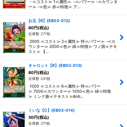
- ≪コスト≫ 1≪属性≫ -≪パワー≫ -≪カウンタ
ー≫ -≪色≫ 赤≪特徴≫ ア…
お玉【R】{EB03-012}
80
円
(税込)
在庫数 277枚
2000 ≪コスト≫ 2≪属性≫ 特≪パワー≫ -≪カ
ウンター≫ 2000≪色≫ 緑≪特徴≫ ワノ国≪テキ
スト≫ 【…
キャロット【R】{EB03-013}
80
円
(税込)
在庫数 241枚
1000 ≪コスト≫ 6≪属性≫ 特≪パワー
≫ 7000≪カウンター≫ 1000≪色≫ 緑≪特徴
≫ ミンク族≪テキスト≫&nb…
くいな【C】{EB03-014}
30
円
(税込)
在庫数 371枚