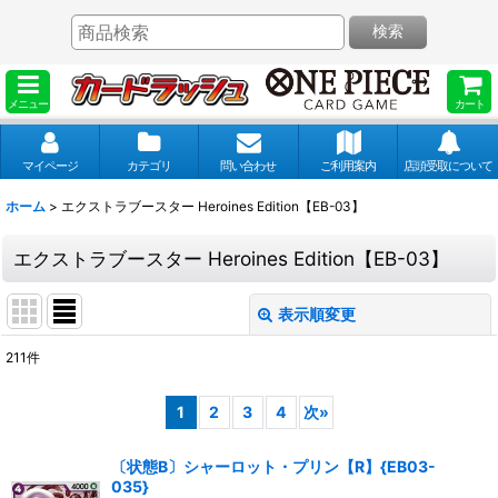
検索
メニュー
カート
マイページ
カテゴリ
問い合わせ
ご利用案内
店頭受取について
ホーム
>
エクストラブースター Heroines Edition【EB-03】
エクストラブースター Heroines Edition【EB-03】
表示順変更
閉じる
211
件
表示数
:
1
2
3
4
次
»
並び順
:
〔状態B〕シャーロット・プリン【R】{EB03-
035}