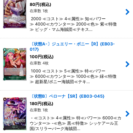
絞り込む
80
円
(税込)
在庫数 1枚
2000 ≪コスト≫ 4≪属性≫ 知≪パワー
≫ 4000≪カウンター≫ 2000≪色≫ 紫≪特徴
≫ ビッグ・マム海賊団≪テキス…
〔状態A-〕ジュエリー・ボニー【R】{EB03-
017}
100
円
(税込)
在庫数 4枚
1000 ≪コスト≫ 5≪属性≫ 特≪パワー
≫ 6000≪カウンター≫ 1000≪色≫ 緑≪特徴
≫ 超新星/ボニー海賊団≪テキ…
〔状態B〕ペローナ【SR】{EB03-045}
180
円
(税込)
在庫数 1枚
- ≪コスト≫ 4≪属性≫ 特≪パワー≫ 6000≪カ
ウンター≫ -≪色≫ 黒≪特徴≫ シッケアール王
国/スリラーバーク海賊団…