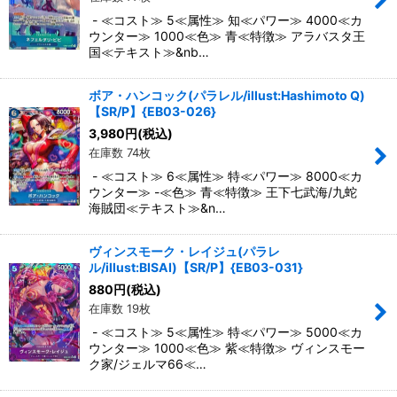
- ≪コスト≫ 5≪属性≫ 知≪パワー≫ 4000≪カ
ウンター≫ 1000≪色≫ 青≪特徴≫ アラバスタ王
国≪テキスト≫&nb…
ボア・ハンコック(パラレル/illust:Hashimoto Q)
【SR/P】{EB03-026}
3,980
円
(税込)
在庫数 74枚
- ≪コスト≫ 6≪属性≫ 特≪パワー≫ 8000≪カ
ウンター≫ -≪色≫ 青≪特徴≫ 王下七武海/九蛇
海賊団≪テキスト≫&n…
ヴィンスモーク・レイジュ(パラレ
ル/illust:BISAI)【SR/P】{EB03-031}
880
円
(税込)
在庫数 19枚
- ≪コスト≫ 5≪属性≫ 特≪パワー≫ 5000≪カ
ウンター≫ 1000≪色≫ 紫≪特徴≫ ヴィンスモー
ク家/ジェルマ66≪…