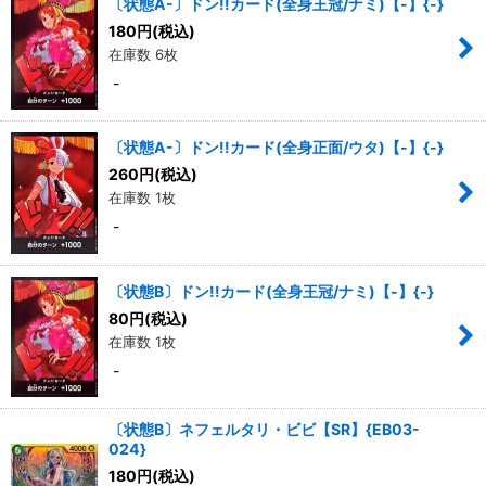
〔状態A-〕ドン!!カード(全身王冠/ナミ)【-】{-}
180
円
(税込)
在庫数 6枚
-
〔状態A-〕ドン!!カード(全身正面/ウタ)【-】{-}
260
円
(税込)
在庫数 1枚
-
〔状態B〕ドン!!カード(全身王冠/ナミ)【-】{-}
80
円
(税込)
在庫数 1枚
-
〔状態B〕ネフェルタリ・ビビ【SR】{EB03-
024}
180
円
(税込)