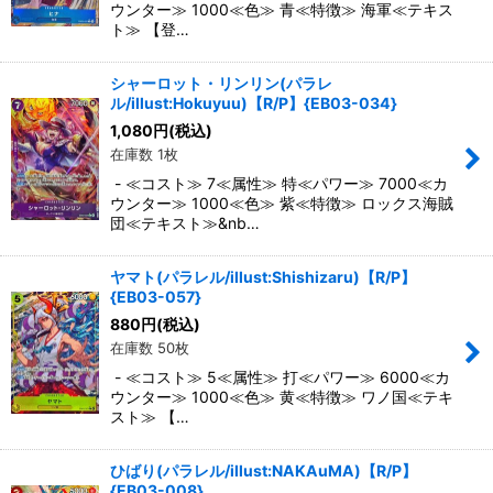
ウンター≫ 1000≪色≫ 青≪特徴≫ 海軍≪テキス
ト≫ 【登…
シャーロット・リンリン(パラレ
ル/illust:Hokuyuu)【R/P】{EB03-034}
1,080
円
(税込)
在庫数 1枚
- ≪コスト≫ 7≪属性≫ 特≪パワー≫ 7000≪カ
ウンター≫ 1000≪色≫ 紫≪特徴≫ ロックス海賊
団≪テキスト≫&nb…
ヤマト(パラレル/illust:Shishizaru)【R/P】
{EB03-057}
880
円
(税込)
在庫数 50枚
- ≪コスト≫ 5≪属性≫ 打≪パワー≫ 6000≪カ
ウンター≫ 1000≪色≫ 黄≪特徴≫ ワノ国≪テキ
スト≫ 【…
ひばり(パラレル/illust:NAKAuMA)【R/P】
{EB03-008}