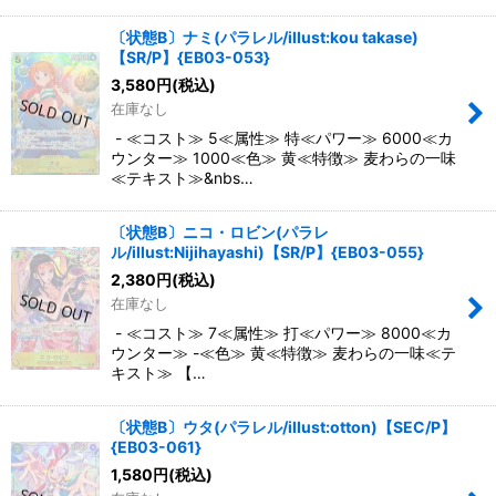
〔状態B〕ナミ(パラレル/illust:kou takase)
【SR/P】{EB03-053}
3,580
円
(税込)
在庫なし
- ≪コスト≫ 5≪属性≫ 特≪パワー≫ 6000≪カ
ウンター≫ 1000≪色≫ 黄≪特徴≫ 麦わらの一味
≪テキスト≫&nbs…
〔状態B〕ニコ・ロビン(パラレ
ル/illust:Nijihayashi)【SR/P】{EB03-055}
2,380
円
(税込)
在庫なし
- ≪コスト≫ 7≪属性≫ 打≪パワー≫ 8000≪カ
ウンター≫ -≪色≫ 黄≪特徴≫ 麦わらの一味≪テ
キスト≫ 【…
〔状態B〕ウタ(パラレル/illust:otton)【SEC/P】
{EB03-061}
1,580
円
(税込)