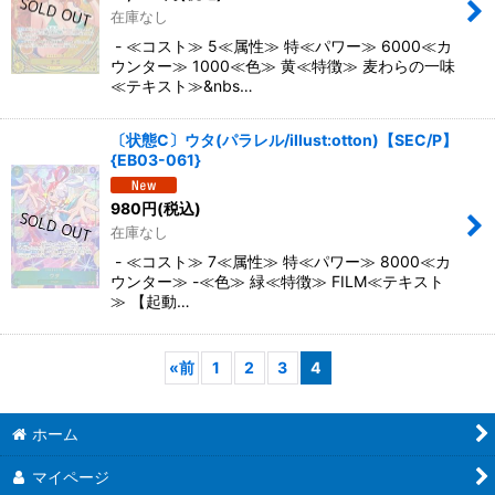
在庫なし
- ≪コスト≫ 5≪属性≫ 特≪パワー≫ 6000≪カ
ウンター≫ 1000≪色≫ 黄≪特徴≫ 麦わらの一味
≪テキスト≫&nbs…
〔状態C〕ウタ(パラレル/illust:otton)【SEC/P】
{EB03-061}
980
円
(税込)
在庫なし
- ≪コスト≫ 7≪属性≫ 特≪パワー≫ 8000≪カ
ウンター≫ -≪色≫ 緑≪特徴≫ FILM≪テキスト
≫ 【起動…
«
前
1
2
3
4
ホーム
マイページ