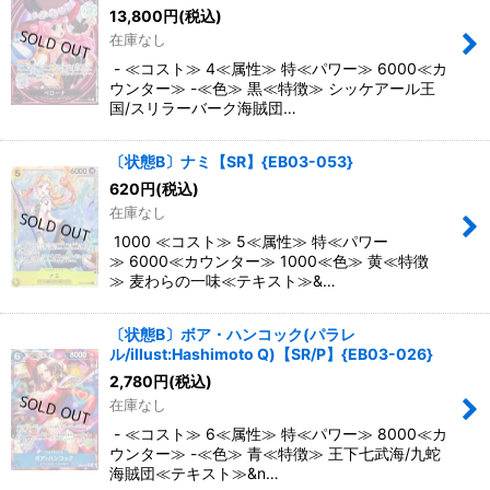
絞り込む
13,800
円
(税込)
在庫なし
- ≪コスト≫ 4≪属性≫ 特≪パワー≫ 6000≪カ
ウンター≫ -≪色≫ 黒≪特徴≫ シッケアール王
国/スリラーバーク海賊団…
〔状態B〕ナミ【SR】{EB03-053}
620
円
(税込)
在庫なし
1000 ≪コスト≫ 5≪属性≫ 特≪パワー
≫ 6000≪カウンター≫ 1000≪色≫ 黄≪特徴
≫ 麦わらの一味≪テキスト≫&…
〔状態B〕ボア・ハンコック(パラレ
ル/illust:Hashimoto Q)【SR/P】{EB03-026}
2,780
円
(税込)
在庫なし
- ≪コスト≫ 6≪属性≫ 特≪パワー≫ 8000≪カ
ウンター≫ -≪色≫ 青≪特徴≫ 王下七武海/九蛇
海賊団≪テキスト≫&n…