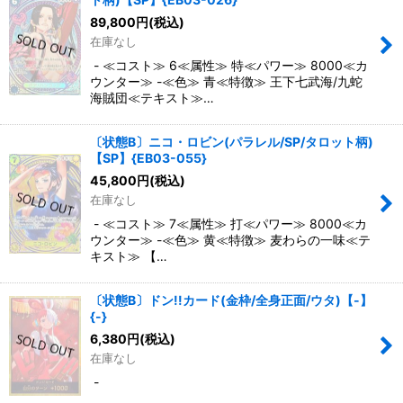
89,800
円
(税込)
在庫なし
- ≪コスト≫ 6≪属性≫ 特≪パワー≫ 8000≪カ
ウンター≫ -≪色≫ 青≪特徴≫ 王下七武海/九蛇
海賊団≪テキスト≫…
〔状態B〕ニコ・ロビン(パラレル/SP/タロット柄)
【SP】{EB03-055}
45,800
円
(税込)
在庫なし
- ≪コスト≫ 7≪属性≫ 打≪パワー≫ 8000≪カ
ウンター≫ -≪色≫ 黄≪特徴≫ 麦わらの一味≪テ
キスト≫ 【…
〔状態B〕ドン!!カード(金枠/全身正面/ウタ)【-】
{-}
6,380
円
(税込)
在庫なし
-