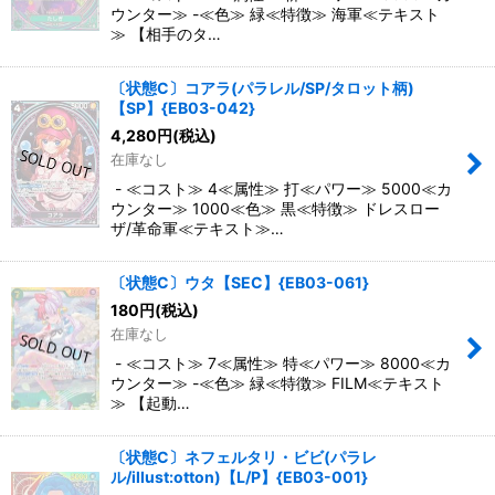
ウンター≫ -≪色≫ 緑≪特徴≫ 海軍≪テキスト
≫ 【相手のタ…
〔状態C〕コアラ(パラレル/SP/タロット柄)
【SP】{EB03-042}
4,280
円
(税込)
在庫なし
- ≪コスト≫ 4≪属性≫ 打≪パワー≫ 5000≪カ
ウンター≫ 1000≪色≫ 黒≪特徴≫ ドレスロー
ザ/革命軍≪テキスト≫…
〔状態C〕ウタ【SEC】{EB03-061}
180
円
(税込)
在庫なし
- ≪コスト≫ 7≪属性≫ 特≪パワー≫ 8000≪カ
ウンター≫ -≪色≫ 緑≪特徴≫ FILM≪テキスト
≫ 【起動…
〔状態C〕ネフェルタリ・ビビ(パラレ
ル/illust:otton)【L/P】{EB03-001}