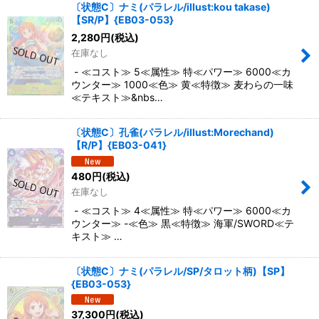
〔状態C〕ナミ(パラレル/illust:kou takase)
【SR/P】{EB03-053}
2,280
円
(税込)
在庫なし
- ≪コスト≫ 5≪属性≫ 特≪パワー≫ 6000≪カ
ウンター≫ 1000≪色≫ 黄≪特徴≫ 麦わらの一味
≪テキスト≫&nbs…
〔状態C〕孔雀(パラレル/illust:Morechand)
【R/P】{EB03-041}
480
円
(税込)
在庫なし
- ≪コスト≫ 4≪属性≫ 特≪パワー≫ 6000≪カ
ウンター≫ -≪色≫ 黒≪特徴≫ 海軍/SWORD≪テ
キスト≫ …
〔状態C〕ナミ(パラレル/SP/タロット柄)【SP】
{EB03-053}
37,300
円
(税込)