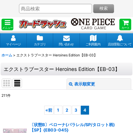
検索
メニュー
カート
マイページ
カテゴリ
問い合わせ
ご利用案内
店頭受取について
ホーム
>
エクストラブースター Heroines Edition【EB-03】
エクストラブースター Heroines Edition【EB-03】
表示順変更
閉じる
211
件
表示数
:
«
前
1
2
3
4
並び順
:
〔状態B〕ペローナ(パラレル/SP/タロット柄)
【SP】{EB03-045}