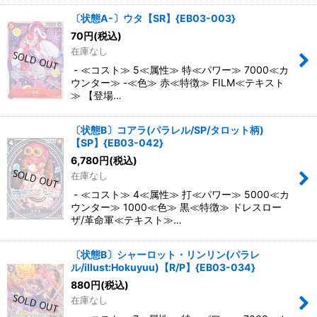
〔状態A-〕ウタ【SR】{EB03-003}
70
円
(税込)
在庫なし
- ≪コスト≫ 5≪属性≫ 特≪パワー≫ 7000≪カ
ウンター≫ -≪色≫ 赤≪特徴≫ FILM≪テキスト
≫ 【登場…
〔状態B〕コアラ(パラレル/SP/タロット柄)
【SP】{EB03-042}
6,780
円
(税込)
在庫なし
- ≪コスト≫ 4≪属性≫ 打≪パワー≫ 5000≪カ
ウンター≫ 1000≪色≫ 黒≪特徴≫ ドレスロー
ザ/革命軍≪テキスト≫…
〔状態B〕シャーロット・リンリン(パラレ
ル/illust:Hokuyuu)【R/P】{EB03-034}
880
円
(税込)
在庫なし