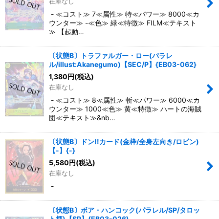
在庫なし
- ≪コスト≫ 7≪属性≫ 特≪パワー≫ 8000≪カ
ウンター≫ -≪色≫ 緑≪特徴≫ FILM≪テキスト
≫ 【起動…
〔状態B〕トラファルガー・ロー(パラレ
ル/illust:Akanegumo)【SEC/P】{EB03-062}
1,380
円
(税込)
在庫なし
- ≪コスト≫ 8≪属性≫ 斬≪パワー≫ 6000≪カ
ウンター≫ 1000≪色≫ 黄≪特徴≫ ハートの海賊
団≪テキスト≫&nb…
〔状態B〕ドン!!カード(金枠/全身左向き/ロビン)
【-】{-}
5,580
円
(税込)
在庫なし
-
〔状態B〕ボア・ハンコック(パラレル/SP/タロッ
ト柄)【SP】{EB03-026}