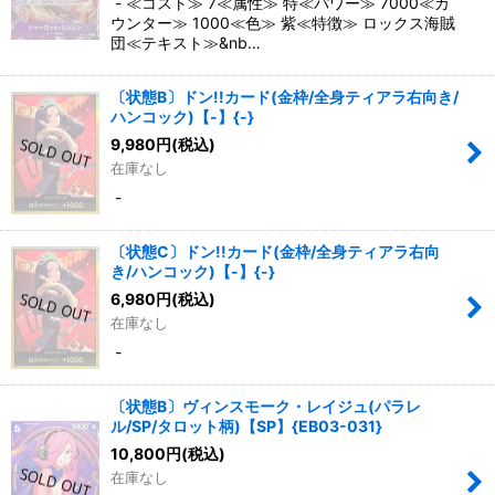
- ≪コスト≫ 7≪属性≫ 特≪パワー≫ 7000≪カ
ウンター≫ 1000≪色≫ 紫≪特徴≫ ロックス海賊
団≪テキスト≫&nb…
〔状態B〕ドン!!カード(金枠/全身ティアラ右向き/
ハンコック)【-】{-}
9,980
円
(税込)
在庫なし
-
〔状態C〕ドン!!カード(金枠/全身ティアラ右向
き/ハンコック)【-】{-}
6,980
円
(税込)
在庫なし
-
〔状態B〕ヴィンスモーク・レイジュ(パラレ
ル/SP/タロット柄)【SP】{EB03-031}
10,800
円
(税込)
在庫なし