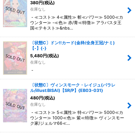
380
円
(税込)
在庫なし
- ≪コスト≫ 4≪属性≫ 斬≪パワー≫ 5000≪カ
ウンター≫ -≪色≫ 赤/青≪特徴≫ アラバスタ王
国≪テキスト≫&nbs…
〔状態C〕ドン!!カード(金枠/全身王冠/ナミ)
【-】{-}
5,480
円
(税込)
在庫なし
-
〔状態C〕ヴィンスモーク・レイジュ(パラレ
ル/illust:BISAI)【SR/P】{EB03-031}
480
円
(税込)
在庫なし
- ≪コスト≫ 5≪属性≫ 特≪パワー≫ 5000≪カ
ウンター≫ 1000≪色≫ 紫≪特徴≫ ヴィンスモー
ク家/ジェルマ66≪…