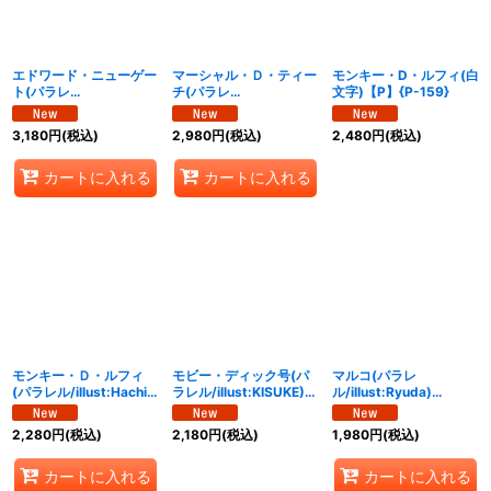
エドワード・ニューゲー
マーシャル・Ｄ・ティー
モンキー・D・ルフィ(白
ト(パラレ
チ(パラレ
文字)【P】{P-159}
ル/illust:Bashikou)
ル/illust:Matsumoto
【SR/P】{OP16-003}
Akira)【L/P】{OP16-
3,180
円
(税込)
2,980
円
(税込)
2,480
円
(税込)
080}
カートに入れる
カートに入れる
モンキー・Ｄ・ルフィ
モビー・ディック号(パ
マルコ(パラレ
(パラレル/illust:Hachi
ラレル/illust:KISUKE)
ル/illust:Ryuda)
Takashi)【R/P】
【R/P】{OP16-021}
【R/P】{OP16-014}
{OP16-034}
2,280
円
(税込)
2,180
円
(税込)
1,980
円
(税込)
カートに入れる
カートに入れる