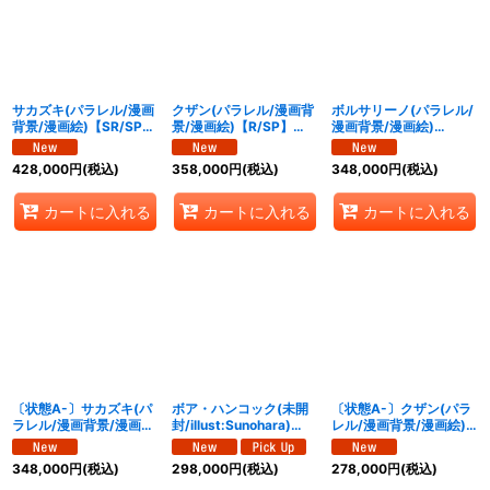
絞り込む
サカズキ(パラレル/漫画
クザン(パラレル/漫画背
ボルサリーノ(パラレル/
背景/漫画絵)【SR/SP】
景/漫画絵)【R/SP】
漫画背景/漫画絵)
{OP16-065}
{OP16-063}
【R/SP】{OP16-073}
428,000
円
(税込)
358,000
円
(税込)
348,000
円
(税込)
カートに入れる
カートに入れる
カートに入れる
〔状態A-〕サカズキ(パ
ボア・ハンコック(未開
〔状態A-〕クザン(パラ
ラレル/漫画背景/漫画
封/illust:Sunohara)
レル/漫画背景/漫画絵)
絵)【SR/SP】{OP16-
【SR】{OP16-032}
【R/SP】{OP16-063}
065}
348,000
円
(税込)
298,000
円
(税込)
278,000
円
(税込)