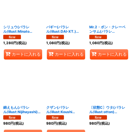
シリュウ(パラレ
バギー(パラレ
Mr.2・ボン・クレーベ
ル/illust:Minato
ル/illust:DAI-XT.)
ンサム(パラレ
Sashima)【SR/P】
【SR/P】{OP16-048}
ル/illust:Morechand)
{OP16-108}
【R/P】{OP16-055}
1,280
円
(税込)
1,080
円
(税込)
1,080
円
(税込)
カートに入れる
カートに入れる
カートに入れる
錦えもん(パラレ
クザン(パラレ
〔状態C〕ウタ(パラレ
ル/illust:Nijihayashi)
ル/illust:Koushi
ル/illust:otton)
【SR/P】{OP16-082}
Rokushiro)【R/P】
【SEC/P】{EB03-061}
{OP16-063}
980
円
(税込)
980
円
(税込)
980
円
(税込)