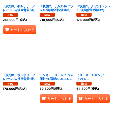
〔状態B〕ボルサリーノ
〔状態C〕サカズキ(パラ
〔状態C〕クザン(パラレ
(パラレル/漫画背景/漫
レル/漫画背景/漫画絵)
ル/漫画背景/漫画絵)
画絵)【R/SP】{OP16-
【SR/SP】{OP16-065}
【R/SP】{OP16-063}
073}
218,000
円
(税込)
218,000
円
(税込)
178,000
円
(税込)
カートに入れる
〔状態C〕ボルサリーノ
モンキー・D・ルフィ(未
ミス・オールサンデー
(パラレル/漫画背景/漫
開封/英語版/COLLEGE
(パラレ
画絵)【R/SP】{OP16-
BASKETBALL US
ル/SP/illust:Sunohara)
073}
VOYAGE)【P】{P-
【SP】{OP14-
178,000
円
(税込)
69,800
円
(税込)
64,800
円
(税込)
055}
084[OP16]}
カートに入れる
カートに入れる