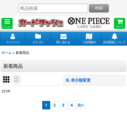
検索
メニュー
カート
マイページ
カテゴリ
問い合わせ
ご利用案内
店頭受取について
ホーム
>
新着商品
新着商品
表示順変更
閉じる
221
件
表示数
:
1
2
3
4
次
»
並び順
: