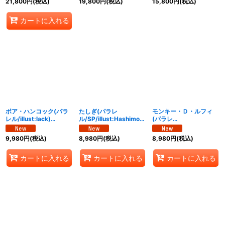
21,800
円
(税込)
19,800
円
(税込)
15,800
円
(税込)
カートに入れる
ボア・ハンコック(パラ
たしぎ(パラレ
モンキー・Ｄ・ルフィ
レル/illust:lack)
ル/SP/illust:Hashimoto
(パラレ
【SR/P】{OP16-032}
Q)【SP】{OP14-
ル/illust:Bashikou)
029[OP16]}
【SR/P】{OP16-015}
9,980
円
(税込)
8,980
円
(税込)
8,980
円
(税込)
カートに入れる
カートに入れる
カートに入れる