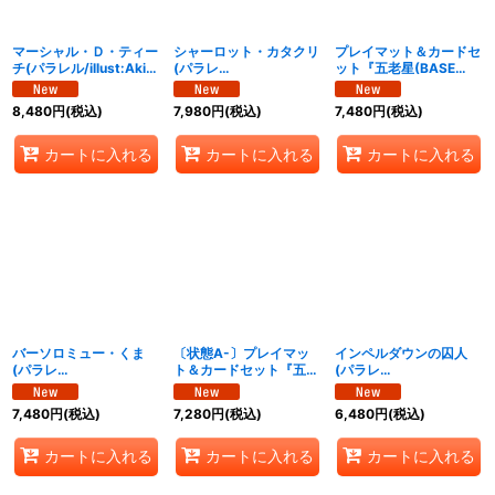
マーシャル・Ｄ・ティー
シャーロット・カタクリ
プレイマット＆カードセ
チ(パラレル/illust:Akira
(パラレ
ット『五老星(BASE
EGAWA)【SEC/P】
ル/SP/illust:Katsuo
SHOP リミテッドプレイ
{OP16-119}
Tadano)【SP】{OP11-
マットvol.2)』【サプラ
8,480
円
(税込)
7,980
円
(税込)
7,480
円
(税込)
067[OP16]}
イ】{-}
カートに入れる
カートに入れる
カートに入れる
バーソロミュー・くま
〔状態A-〕プレイマッ
インペルダウンの囚人
(パラレ
ト＆カードセット『五老
(パラレ
ル/SP/illust:Katsuo
星(BASE SHOP リミテ
ル/TR/illust:BISAI)
Tadano)【SP】{EB04-
ッドプレイマット
【TR】{OP16-042}
7,480
円
(税込)
7,280
円
(税込)
6,480
円
(税込)
054[OP16]}
vol.2)』【サプライ】{-}
カートに入れる
カートに入れる
カートに入れる