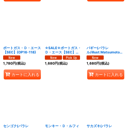
ポートガス・Ｄ・エース
☆SALE☆ポートガス・
バギー(パラレ
【SEC】{OP16-118}
Ｄ・エース【SEC】
ル/illust:Matsumoto
{OP16-118}
Akira)【L/P】{OP16-
041}
1,780
円
(税込)
1,680
円
(税込)
1,680
円
(税込)
カートに入れる
カートに入れる
センゴク(パラレ
モンキー・Ｄ・ルフィ
サカズキ(パラレ