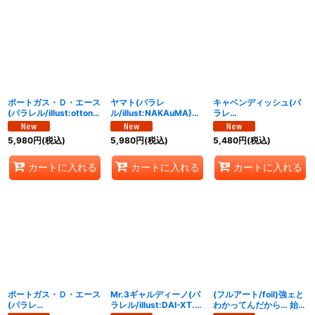
ポートガス・Ｄ・エース
ヤマト(パラレ
キャベンディッシュ(パ
(パラレル/illust:otton)
ル/illust:NAKAuMA)
ラレ
【L/P】{OP16-001}
【L/P】{OP16-079}
ル/SP/illust:Sunohara)
【SP】{OP10-
5,980
円
(税込)
5,980
円
(税込)
5,480
円
(税込)
045[OP16]}
カートに入れる
カートに入れる
カートに入れる
ポートガス・Ｄ・エース
Mr.3ギャルディーノ(パ
(フルアート/foil)強ェと
(パラレ
ラレル/illust:DAI-XT.)
わかってんだから… 始め