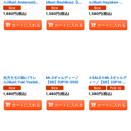
ル/illust:Anderson)
(illust:Bashikou)【L】
ル/illust:Hayaken-
【L/P】{OP16-060}
{ST21-001}
sarena)【SR/P】
{OP16-065}
1,680
円
(税込)
1,580
円
(税込)
1,580
円
(税込)
カートに入れる
カートに入れる
カートに入れる
光月モモの助(パラレ
Mr.3ギャルディーノ
☆SALE☆Mr.3ギャルデ
ル/illust:Yuki Yoshida)
【SR】{OP16-056}
ィーノ【SR】{OP16-
【R/P】{OP16-085}
056}
1,480
円
(税込)
1,480
円
(税込)
1,380
円
(税込)
カートに入れる
カートに入れる
カートに入れる