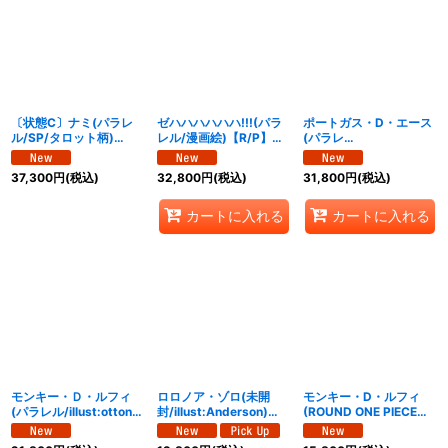
〔状態C〕ナミ(パラレ
ゼハハハハハハ!!!(パラ
ポートガス・D・エース
ル/SP/タロット柄)
レル/漫画絵)【R/P】
(パラレ
【SP】{EB03-053}
{OP16-116}
ル/SP/illust:Hashimoto
Q)【SP】{ST15-
37,300
円
(税込)
32,800
円
(税込)
31,800
円
(税込)
005[OP16]}
カートに入れる
カートに入れる
モンキー・Ｄ・ルフィ
ロロノア・ゾロ(未開
モンキー・D・ルフィ
(パラレル/illust:otton)
封/illust:Anderson)
(ROUND ONE PIECEロ
【L/P】{OP16-022}
【SR】{OP15-113}
ゴ)【R】{OP16-095}