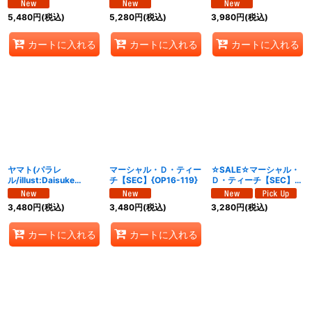
ル/illust:Makitoshi)
【SR/P】{OP16-056}
から全開だ!!!
【SEC/P】{OP16-118}
(illust:otton)【R】
5,480
円
(税込)
5,280
円
(税込)
3,980
円
(税込)
{OP13-040}
カートに入れる
カートに入れる
カートに入れる
ヤマト(パラレ
マーシャル・Ｄ・ティー
☆SALE☆マーシャル・
ル/illust:Daisuke
チ【SEC】{OP16-119}
Ｄ・ティーチ【SEC】
izuka)【SR/P】{OP16-
{OP16-119}
098}
3,480
円
(税込)
3,480
円
(税込)
3,280
円
(税込)
カートに入れる
カートに入れる