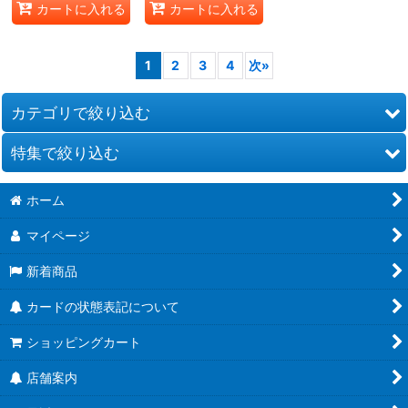
カートに入れる
カートに入れる
1
2
3
4
次
»
カテゴリで絞り込む
特集で絞り込む
赤
ホーム
緑
スタートデッキ 6色新スタートデッキ【ST-31〜36】
マイページ
青
ブースターパック 決戦の刻【OP-16】
新着商品
紫
スタートデッキEX ルフィ&エース【ST-30】
カードの状態表記について
黒
ブースターパック 神の島の冒険【OP-15】
ショッピングカート
黄
エクストラブースター EGGHEAD CRISIS【EB-04】
店舗案内
多色
ブースターパック 蒼海の七傑【OP-14】