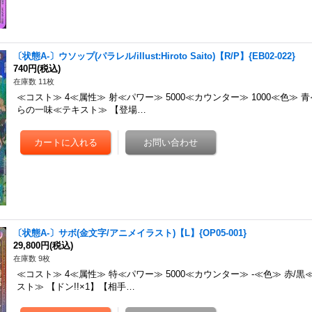
〔状態A-〕ウソップ(パラレル/illust:Hiroto Saito)【R/P】{EB02-022}
740円
(税込)
在庫数 11枚
≪コスト≫ 4≪属性≫ 射≪パワー≫ 5000≪カウンター≫ 1000≪色≫ 
らの一味≪テキスト≫ 【登場…
〔状態A-〕サボ(金文字/アニメイラスト)【L】{OP05-001}
29,800円
(税込)
在庫数 9枚
≪コスト≫ 4≪属性≫ 特≪パワー≫ 5000≪カウンター≫ -≪色≫ 赤/
スト≫ 【ドン!!×1】【相手…