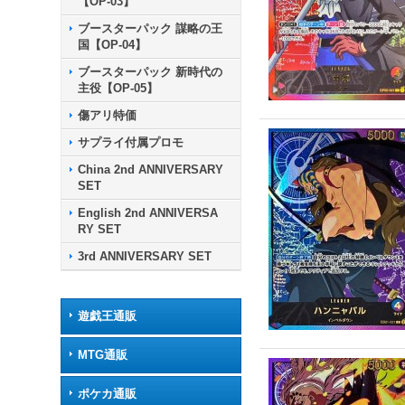
【OP-03】
ブースターパック 謀略の王
国【OP-04】
ブースターパック 新時代の
主役【OP-05】
傷アリ特価
サプライ付属プロモ
China 2nd ANNIVERSARY
SET
English 2nd ANNIVERSA
RY SET
3rd ANNIVERSARY SET
遊戯王通販
MTG通販
ポケカ通販