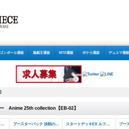
ゴンボール通販
遊戯王通販
MTG通販
ポケカ通販
デュエマ通
2】
ime 25th collection【EB-02】
スタートデッキ 6色新スタートデッキ【ST-31〜36】
ブースターパック 決戦の刻【OP-16】
スタートデッキEX ルフィ&エース【ST-30】