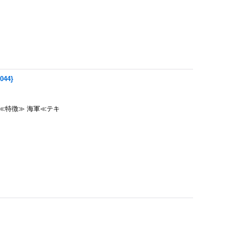
044}
黒≪特徴≫ 海軍≪テキ