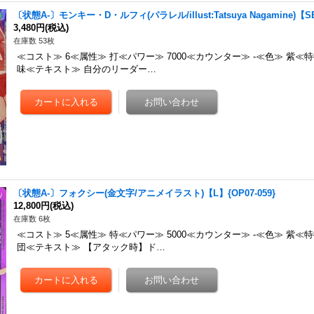
〔状態A-〕モンキー・D・ルフィ(パラレル/illust:Tatsuya Nagamine)【SEC
3,480円
(税込)
在庫数 53枚
≪コスト≫ 6≪属性≫ 打≪パワー≫ 7000≪カウンター≫ -≪色≫ 紫≪特
味≪テキスト≫ 自分のリーダー…
〔状態A-〕フォクシー(金文字/アニメイラスト)【L】{OP07-059}
12,800円
(税込)
在庫数 6枚
≪コスト≫ 5≪属性≫ 特≪パワー≫ 5000≪カウンター≫ -≪色≫ 紫≪
団≪テキスト≫ 【アタック時】ド…