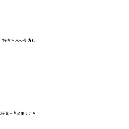
青≪特徴≫ 東の海/麦わ
黒≪特徴≫ 革命軍≪テキ