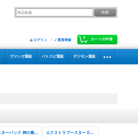
0
カートの中身
ログイン
新規登録
販
ヴァンガ通販
バトスピ通販
デジモン通販
ブースターパック 神の島の冒険【OP-15】
エクストラブースター EGGHEAD CRISIS【EB-04】