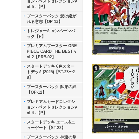
ョン - ベストセレクションv
ol.5 -【P】
ブースターパック 受け継が
れる意志【OP-13】
トレジャーキャンペーンパ
ック【P】
プレミアムブースター ONE
PIECE CARD THE BEST v
ol.2【PRB-02】
スタートデッキ 6色スター
トデッキ(2025)【ST-23〜2
8】
ブースターパック 師弟の絆
【OP-12】
プレミアムカードコレクシ
ョン - ベストセレクションv
ol.4 -【P】
スタートデッキ エース&ニ
ューゲート【ST-22】
ブースターパック 神速の拳