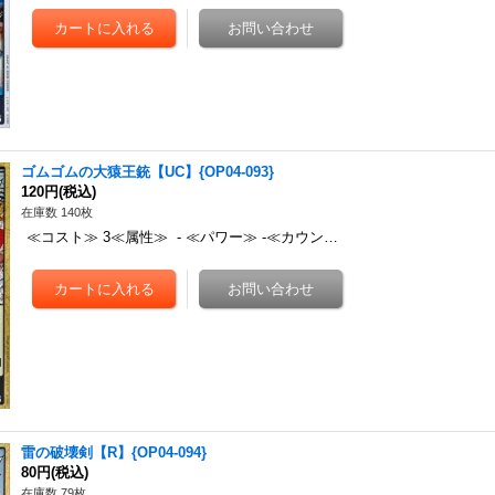
ゴムゴムの大猿王銃【UC】{OP04-093}
120円
(税込)
在庫数 140枚
≪コスト≫ 3≪属性≫ - ≪パワー≫ -≪カウン…
雷の破壊剣【R】{OP04-094}
80円
(税込)
在庫数 79枚