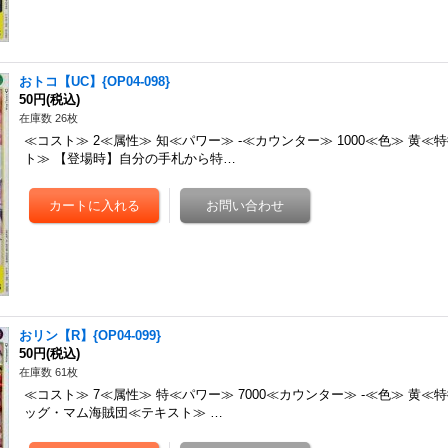
おトコ【UC】{OP04-098}
50円
(税込)
在庫数 26枚
≪コスト≫ 2≪属性≫ 知≪パワー≫ -≪カウンター≫ 1000≪色≫ 黄≪
ト≫ 【登場時】自分の手札から特…
おリン【R】{OP04-099}
50円
(税込)
在庫数 61枚
≪コスト≫ 7≪属性≫ 特≪パワー≫ 7000≪カウンター≫ -≪色≫ 黄≪特
ッグ・マム海賊団≪テキスト≫ …