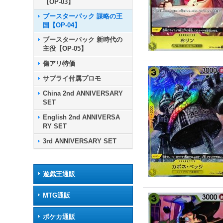
【OP-03】
ブースターパック 謀略の王
国【OP-04】
ブースターパック 新時代の
主役【OP-05】
傷アリ特価
サプライ付属プロモ
China 2nd ANNIVERSARY
SET
English 2nd ANNIVERSA
RY SET
3rd ANNIVERSARY SET
遊戯王通販
MTG通販
ポケカ通販