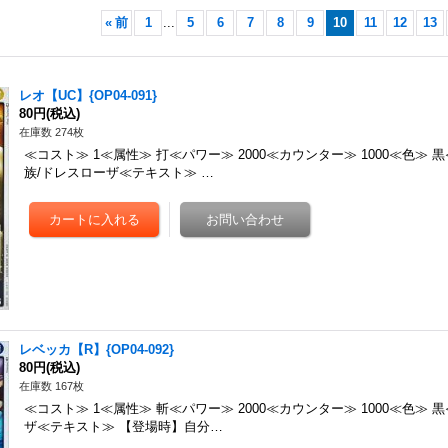
«
前
1
...
5
6
7
8
9
10
11
12
13
レオ【UC】{OP04-091}
80円
(税込)
在庫数 274枚
≪コスト≫ 1≪属性≫ 打≪パワー≫ 2000≪カウンター≫ 1000≪色≫ 
族/ドレスローザ≪テキスト≫ …
レベッカ【R】{OP04-092}
80円
(税込)
在庫数 167枚
≪コスト≫ 1≪属性≫ 斬≪パワー≫ 2000≪カウンター≫ 1000≪色≫ 
ザ≪テキスト≫ 【登場時】自分…