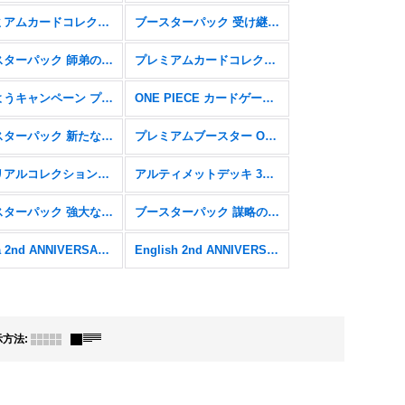
プレミアムカードコレクション - ベストセレクションvol.5 -【P】
ブースターパック 受け継がれる意志【OP-13】
ブースターパック 師弟の絆【OP-12】
プレミアムカードコレクション - ベストセレクションvol.4 -【P】
始めようキャンペーン プロモーションパック【P】
ONE PIECE カードゲーム 2nd ANNIVERSARY SET【P】
ブースターパック 新たなる皇帝【OP-09】
プレミアムブースター ONE PIECE CARD THE BEST【PRB-01】
メモリアルコレクション【EB-01】
アルティメットデッキ 3兄弟の絆【ST13】
ブースターパック 強大な敵【OP-03】
ブースターパック 謀略の王国【OP-04】
China 2nd ANNIVERSARY SET
English 2nd ANNIVERSARY SET
示方法
: