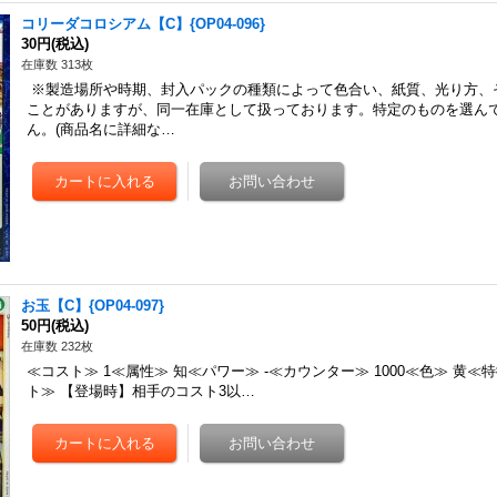
コリーダコロシアム【C】{OP04-096}
30円
(税込)
在庫数 313枚
※製造場所や時期、封入パックの種類によって色合い、紙質、光り方、
ことがありますが、同一在庫として扱っております。特定のものを選ん
ん。(商品名に詳細な…
お玉【C】{OP04-097}
50円
(税込)
在庫数 232枚
≪コスト≫ 1≪属性≫ 知≪パワー≫ -≪カウンター≫ 1000≪色≫ 黄≪
ト≫ 【登場時】相手のコスト3以…