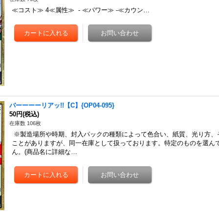
≪コスト≫ 4≪属性≫ - ≪パワー≫ -≪カウン…
バーーーーリアッ!!【C】{OP04-095}
50円
(税込)
在庫数 106枚
※製造場所や時期、封入パックの種類によって色合い、紙質、光り方、
ことがありますが、同一在庫として扱っております。特定のものを選ん
ん。(商品名に詳細な…