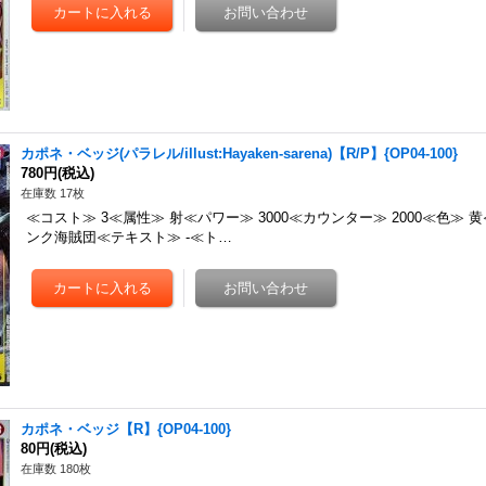
カポネ・ベッジ(パラレル/illust:Hayaken-sarena)【R/P】{OP04-100}
780円
(税込)
在庫数 17枚
≪コスト≫ 3≪属性≫ 射≪パワー≫ 3000≪カウンター≫ 2000≪色≫ 
ンク海賊団≪テキスト≫ -≪ト…
カポネ・ベッジ【R】{OP04-100}
80円
(税込)
在庫数 180枚