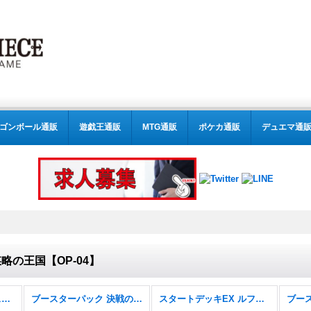
ゴンボール通販
遊戯王通販
MTG通販
ポケカ通販
デュエマ通
略の王国【OP-04】
スタートデッキ 6色新スタートデッキ【ST-31〜36】
ブースターパック 決戦の刻【OP-16】
スタートデッキEX ルフィ&エース【ST-30】