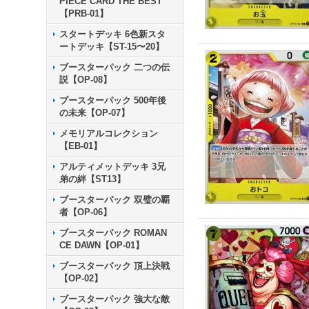
PIECE CARD THE BEST
【PRB-01】
スタートデッキ 6色新スタ
ートデッキ【ST-15〜20】
ブースターパック 二つの伝
説【OP-08】
ブースターパック 500年後
の未来【OP-07】
メモリアルコレクション
【EB-01】
アルティメットデッキ 3兄
弟の絆【ST13】
ブースターパック 双璧の覇
者【OP-06】
ブースターパック ROMAN
CE DAWN【OP-01】
ブースターパック 頂上決戦
【OP-02】
ブースターパック 強大な敵