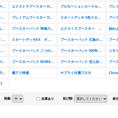
ブースターパック 蒼海の七傑【OP-14】
エクストラブースター Heroines Edition【EB-03】
プロモーションカードセット2025【P】
トレジャーキャンペーンパック【P】
プレミアムブースター ONE PIECE CARD THE BEST vol.2【PRB-02】
スタートデッキ 6色スタートデッキ(2025)【ST-23〜28】
スタートデッキ エース&ニューゲート【ST-22】
ブースターパック 神速の拳【OP-11】
エクストラブースター Anime 25th collection【EB-02】
ONE PIECE CARD THE BEST ストレージボックスセット【P】
スタートデッキEX ギア5【ST-21】
ブースターパック 王族の血統【OP-10】
スタートデッキ 6色新スタートデッキ【ST-15〜20】
ブースターパック 二つの伝説【OP-08】
ブースターパック 500年後の未来【OP-07】
ブースターパック 双璧の覇者【OP-06】
ブースターパック ROMANCE DAWN【OP-01】
ブースターパック 頂上決戦【OP-02】
ブースターパック 新時代の主役【OP-05】
傷アリ特価
サプライ付属プロモ
ET
画像
:
並び順
:
在庫あり
表