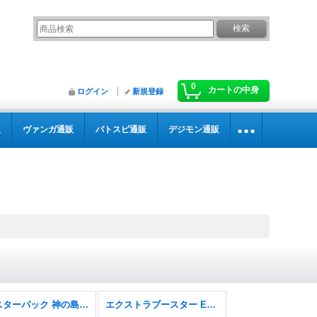
0
カートの中身
ログイン
新規登録
販
ヴァンガ通販
バトスピ通販
デジモン通販
ブースターパック 神の島の冒険【OP-15】
エクストラブースター EGGHEAD CRISIS【EB-04】