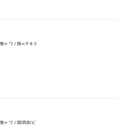
特徴≫ ワノ国≪テキス
徴≫ ワノ国/四皇/ビ