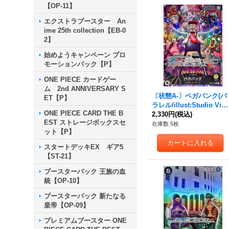
【OP-11】
エクストラブースター An
ime 25th collection【EB-0
2】
始めようキャンペーン プロ
モーションパック【P】
ONE PIECE カードゲー
ム 2nd ANNIVERSARY S
〔状態A-〕ベガパンク(パ
ET【P】
ラレル/illust:Studio Vig
ONE PIECE CARD THE B
or Co.Ltd)【L/P】{OP07
2,330円
(税込)
EST ストレージボックスセ
-097}
在庫数 5枚
ット【P】
スタートデッキEX ギア5
【ST-21】
ブースターパック 王族の血
統【OP-10】
ブースターパック 新たなる
皇帝【OP-09】
プレミアムブースター ONE