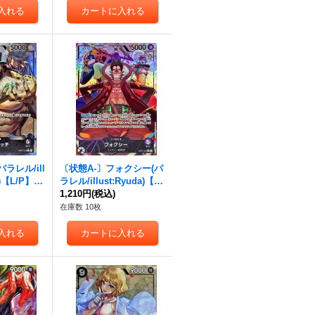
ラレル/ill
〔状態A-〕フォクシー(パ
n)【L/P】{O
ラレル/illust:Ryuda)【L/
P】{OP07-059}
1,210円
(税込)
在庫数 10枚