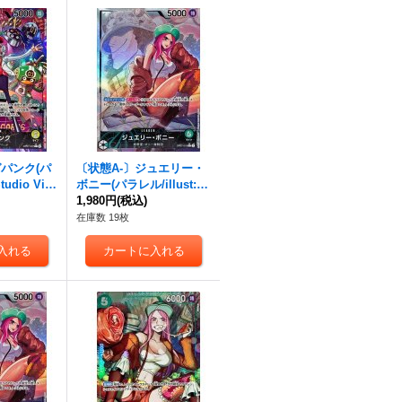
パンク(パ
〔状態A-〕ジュエリー・
tudio Vig
ボニー(パラレル/illust:Ry
L/P】{OP07
uda)【L/P】{OP07-019}
1,980円
(税込)
在庫数 19枚