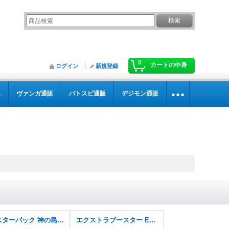
0
カートの中身
ログイン
新規登録
販
ヴァンガ通販
バトスピ通販
デジモン通販
ブースターパック 神の島の冒険【OP-15】
エクストラブースター EGGHEAD CRISIS【EB-04】