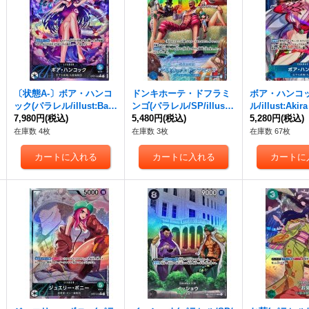
〔状態A-〕ボア・ハンコ
ドンキホーテ・ドフラミ
ボア・ハンコッ
ック(パラレル/illust:Bas
ンゴ(パラレル/SP/illust:t
ル/illust:Aki
hikou)【L/P】{OP07-03
7,980円
(税込)
atsuya)【SP】{OP01-07
5,480円
(税込)
R/P】{OP07-0
5,280円
(税込)
8}
3[OP07]}
在庫数 4枚
在庫数 3枚
在庫数 67枚