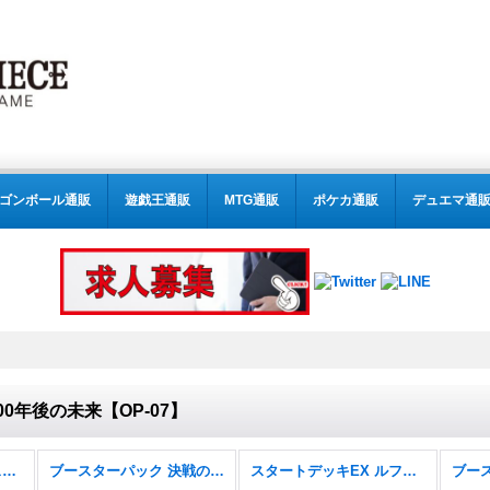
ゴンボール通販
遊戯王通販
MTG通販
ポケカ通販
デュエマ通
0年後の未来【OP-07】
スタートデッキ 6色新スタートデッキ【ST-31〜36】
ブースターパック 決戦の刻【OP-16】
スタートデッキEX ルフィ&エース【ST-30】