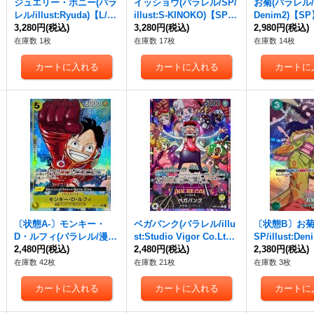
ジュエリー・ボニー(パラ
イッショウ(パラレル/SP/
お菊(パラレル/SP
レル/illust:Ryuda)【L/
illust:S-KINOKO)【SP】
Denim2)【SP
P】{OP07-019}
3,280円
(税込)
{OP03-078[OP07]}
3,280円
(税込)
35[OP07]}
2,980円
(税込)
在庫数 1枚
在庫数 17枚
在庫数 14枚
〔状態A-〕モンキー・
ベガパンク(パラレル/illu
〔状態B〕お菊
D・ルフィ(パラレル/漫画
st:Studio Vigor Co.Ltd)
SP/illust:De
絵)【SR/P】{OP07-109}
2,480円
(税込)
【L/P】{OP07-097}
2,480円
(税込)
P】{OP01-035
2,380円
(税込)
在庫数 42枚
在庫数 21枚
在庫数 3枚