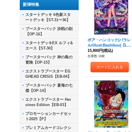
新弾特集
スタートデッキ 6色新スタ
ートデッキ【ST-31〜36】
ブースターパック 決戦の刻
【OP-16】
ボア・ハンコック(パラレ
スタートデッキEX ルフィ&
ル/illust:Bashikou)【L/
エース【ST-30】
P】{OP07-038}
15,800円
(税込)
在庫数 16枚
ブースターパック 神の島の
冒険【OP-15】
エクストラブースター EG
GHEAD CRISIS【EB-04】
ブースターパック 蒼海の七
傑【OP-14】
エクストラブースター Her
oines Edition【EB-03】
プロモーションカードセッ
ト2025【P】
プレミアムカードコレクシ