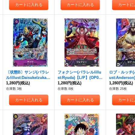
〔状態B〕サンジ(パラレ
フォクシー(パラレル/illu
ロブ・ルッチ(パ
ル/illust:Daisukelzuka)
st:Ryuda)【L/P】{OP07-
ust:Anderso
【SR/P】{OP07-064}
1,280円
(税込)
059}
1,280円
(税込)
P07-079}
1,280円
(税込)
在庫数 3枚
在庫数 8枚
在庫数 25枚