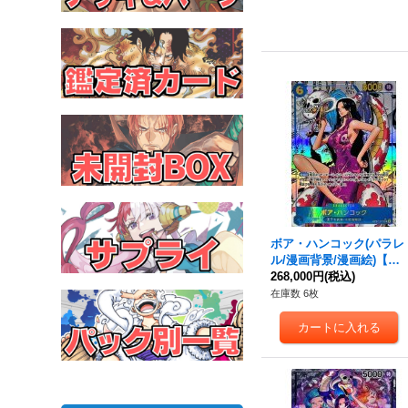
ボア・ハンコック(パラレ
ル/漫画背景/漫画絵)【S
R/SP】{OP07-051}
268,000円
(税込)
在庫数 6枚