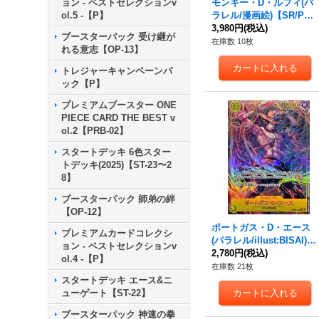
ョン - ベストセレクションv
モンキー・D・ルフィ(パ
ol.5 -【P】
ラレル/漫画絵)【SR/P】
{OP07-109}
3,980円
(税込)
ブースターパック 受け継が
在庫数 10枚
れる意志【OP-13】
トレジャーキャンペーンパ
ック【P】
プレミアムブースター ONE
PIECE CARD THE BEST v
ol.2【PRB-02】
スタートデッキ 6色スター
トデッキ(2025)【ST-23〜2
8】
ブースターパック 師弟の絆
【OP-12】
ポートガス・D・エース
プレミアムカードコレクシ
(パラレル/illust:BISAI)
ョン - ベストセレクションv
【SEC/P】{OP07-119}
2,780円
(税込)
ol.4 -【P】
在庫数 21枚
スタートデッキ エース&ニ
ューゲート【ST-22】
ブースターパック 神速の拳