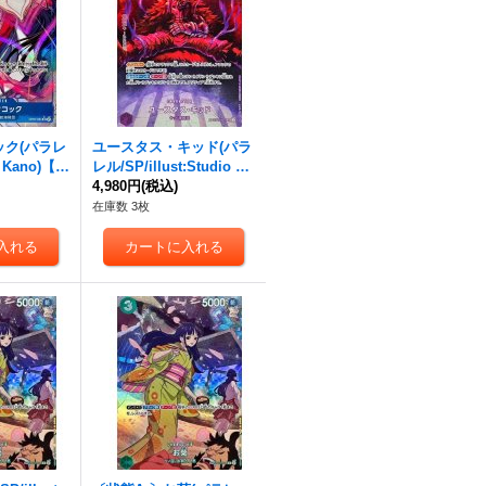
ク(パラレ
ユースタス・キッド(パラ
ra Kano)【S
レル/SP/illust:Studio Vi
51}
gor Co.Ltd)【SP】{OP0
4,980円
(税込)
5-074[OP07]}
在庫数 3枚