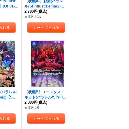
/illust:
〔状態A-〕お菊(パラレ
】{OP01-0
ル/SP/illust:Denim2)【S
P】{OP01-035[OP07]}
2,780円
(税込)
在庫数 10枚
(パラレル/
〔状態B〕ユースタス・
nim2)【S
キッド(パラレル/SP/illus
[OP07]}
t:Studio Vigor Co.Ltd)
2,380円
(税込)
【SP】{OP05-074[OP0
在庫数 1枚
7]}