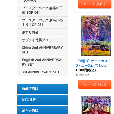
【OP-03】
ブースターパック 謀略の王
国【OP-04】
ブースターパック 新時代の
主役【OP-05】
傷アリ特価
サプライ付属プロモ
China 2nd ANNIVERSARY
SET
English 2nd ANNIVERSA
〔状態B〕ポートガス・
RY SET
D・エース(パラレル/illus
t:BISAI)【SEC/P】{OP0
1,280円
(税込)
3rd ANNIVERSARY SET
7-119}
在庫数 4枚
遊戯王通販
MTG通販
ポケカ通販