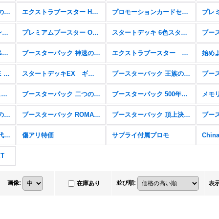
ブースターパック 蒼海の七傑【OP-14】
エクストラブースター Heroines Edition【EB-03】
プロモーションカードセット2025【P】
トレジャーキャンペーンパック【P】
プレミアムブースター ONE PIECE CARD THE BEST vol.2【PRB-02】
スタートデッキ 6色スタートデッキ(2025)【ST-23〜28】
スタートデッキ エース&ニューゲート【ST-22】
ブースターパック 神速の拳【OP-11】
エクストラブースター Anime 25th collection【EB-02】
ONE PIECE CARD THE BEST ストレージボックスセット【P】
スタートデッキEX ギア5【ST-21】
ブースターパック 王族の血統【OP-10】
スタートデッキ 6色新スタートデッキ【ST-15〜20】
ブースターパック 二つの伝説【OP-08】
ブースターパック 500年後の未来【OP-07】
ブースターパック 双璧の覇者【OP-06】
ブースターパック ROMANCE DAWN【OP-01】
ブースターパック 頂上決戦【OP-02】
ブースターパック 新時代の主役【OP-05】
傷アリ特価
サプライ付属プロモ
ET
画像
:
並び順
:
在庫あり
表