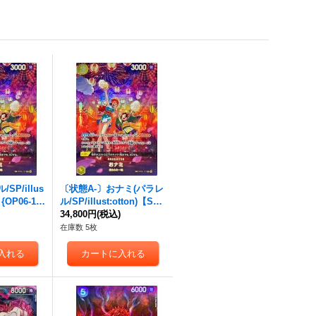
SP/illus
〔状態A-〕おナミ(パラレ
】{OP06-10
ル/SP/illust:otton)【S
)
P】{OP06-101[OP07]}
34,800円
(税込)
在庫数 5枚