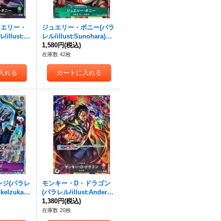
ュエリー・
ジュエリー・ボニー(パラ
llust:Ry
レル/illust:Sunohara)
P07-019}
【SR/P】{OP07-026}
1,580円
(税込)
在庫数 42枚
ンジ(パラレ
モンキー・D・ドラゴン
ukelzuka)
(パラレル/illust:Anderso
7-064}
n)【L/P】{OP07-001}
1,380円
(税込)
在庫数 20枚