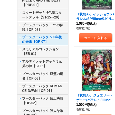
PIECE CARD THE BEST
【PRB-01】
スタートデッキ 6色新スタ
〔状態A-〕イッショウ(パ
ートデッキ【ST-15〜20】
ラレル/SP/illust:S-KINO
KO)【SP】{OP03-078[O
1,980円
(税込)
ブースターパック 二つの伝
P07]}
在庫数 3枚
説【OP-08】
ブースターパック 500年後
の未来【OP-07】
メモリアルコレクション
【EB-01】
アルティメットデッキ 3兄
弟の絆【ST13】
ブースターパック 双璧の覇
者【OP-06】
ブースターパック ROMAN
CE DAWN【OP-01】
〔状態A-〕ジュエリー・
ブースターパック 頂上決戦
ボニー(パラレル/illust:S
【OP-02】
unohara)【SR/P】{OP07
1,500円
(税込)
-026}
在庫数 1枚
ブースターパック 強大な敵