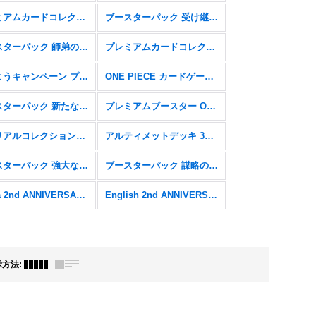
プレミアムカードコレクション - ベストセレクションvol.5 -【P】
ブースターパック 受け継がれる意志【OP-13】
ブースターパック 師弟の絆【OP-12】
プレミアムカードコレクション - ベストセレクションvol.4 -【P】
始めようキャンペーン プロモーションパック【P】
ONE PIECE カードゲーム 2nd ANNIVERSARY SET【P】
ブースターパック 新たなる皇帝【OP-09】
プレミアムブースター ONE PIECE CARD THE BEST【PRB-01】
メモリアルコレクション【EB-01】
アルティメットデッキ 3兄弟の絆【ST13】
ブースターパック 強大な敵【OP-03】
ブースターパック 謀略の王国【OP-04】
China 2nd ANNIVERSARY SET
English 2nd ANNIVERSARY SET
示方法
: