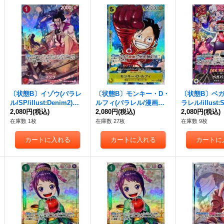
〔状態B〕イゾウ(パラレ
〔状態B〕モンキー・D・
〔状態B〕ベガ
ル/SP/illust:Denim2)【S
ルフィ(パラレル/漫画絵)
ラレル/illust:S
P】{OP03-003[OP07]}
2,080円
(税込)
【SR/P】{OP07-109}
2,080円
(税込)
or Co.Ltd)【
2,080円
(税込)
-097}
在庫数 1枚
在庫数 27枚
在庫数 9枚