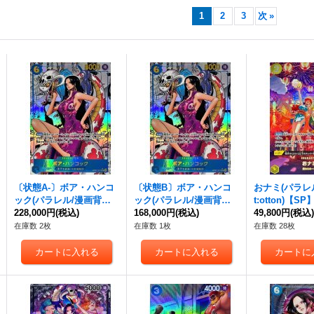
1
2
3
次
»
〔状態A-〕ボア・ハンコ
〔状態B〕ボア・ハンコ
おナミ(パラレル/
ック(パラレル/漫画背景/
ック(パラレル/漫画背景/
t:otton)【SP
漫画絵)【SR/SP】{OP07
228,000円
(税込)
漫画絵)【SR/SP】{OP07
168,000円
(税込)
1[OP07]}
49,800円
(税込
-051}
-051}
在庫数 2枚
在庫数 1枚
在庫数 28枚