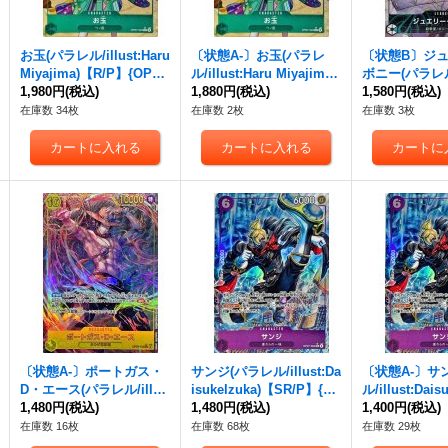
お玉(パラレル/illust:Haru
〔状態A-〕お玉(パラレ
〔状態B〕ジ
Miyajima)【R/P】{OP07-
ル/illust:Haru Miyajima)
ボニー(パラレル/i
022}
1,980円
(税込)
【R/P】{OP07-022}
1,880円
(税込)
uda)【L/P】{O
1,580円
(税込)
在庫数 34枚
在庫数 2枚
在庫数 3枚
〔状態A-〕ポートガス・
サンジ(パラレル/illust:Da
〔状態A-〕サ
D・エース(パラレル/illus
isukelzuka)【SR/P】{O
ル/illust:Dais
t:BISAI)【SEC/P】{OP0
1,480円
(税込)
P07-064}
1,480円
(税込)
【SR/P】{OP0
1,400円
(税込)
7-119}
在庫数 16枚
在庫数 68枚
在庫数 29枚