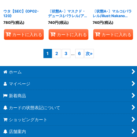
ウタ【SEC】{OP02-
〔状態A-〕マスクド・
〔状態A-〕マルコ(パラ
120}
デュース(パラレル/アニ
レル/illust:Nakano
メイラスト)【R/P】
Haito)【R/P】{OP02-
780
円
(税込)
740
円
(税込)
740
円
(税込)
{OP02-017}
018}
カートに入れる
カートに入れる
カートに入れる
1
2
3
...
6
次
»
ホーム
マイページ
新着商品
カードの状態表記について
ショッピングカート
店舗案内