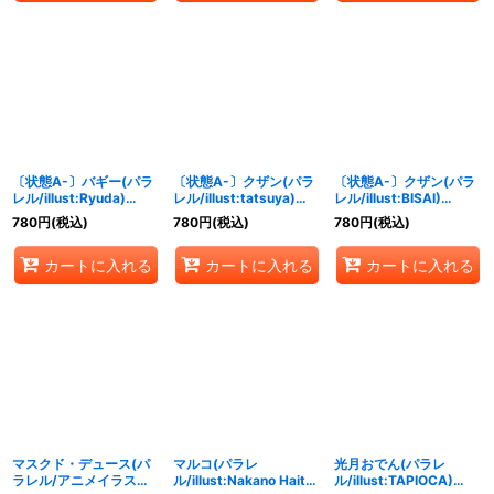
〔状態A-〕バギー(パラ
〔状態A-〕クザン(パラ
〔状態A-〕クザン(パラ
レル/illust:Ryuda)
レル/illust:tatsuya)
レル/illust:BISAI)
【R/P】{OP02-058}
【SR/P】{OP02-096}
【SEC/P】{OP02-121}
780
円
(税込)
780
円
(税込)
780
円
(税込)
カートに入れる
カートに入れる
カートに入れる
マスクド・デュース(パ
マルコ(パラレ
光月おでん(パラレ
ラレル/アニメイラスト)
ル/illust:Nakano Haito)
ル/illust:TAPIOCA)