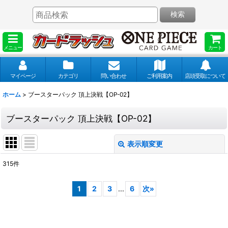
検索
メニュー
カート
マイページ
カテゴリ
問い合わせ
ご利用案内
店頭受取について
ホーム
>
ブースターパック 頂上決戦【OP-02】
ブースターパック 頂上決戦【OP-02】
表示順変更
閉じる
315
件
表示数
:
1
2
3
...
6
次
»
並び順
: