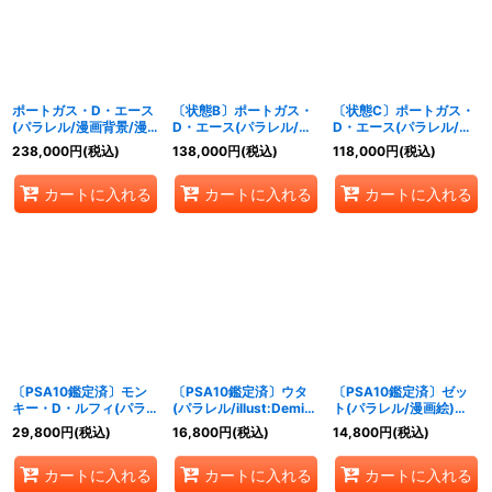
絞り込む
ポートガス・D・エース
〔状態B〕ポートガス・
〔状態C〕ポートガス・
(パラレル/漫画背景/漫
D・エース(パラレル/漫
D・エース(パラレル/漫
画絵/左下ロゴ無)
画背景/漫画絵/左下ロゴ
画背景/漫画絵/左下ロゴ
238,000
円
(税込)
138,000
円
(税込)
118,000
円
(税込)
【SR/SP】{OP02-013}
無)【SR/SP】{OP02-
無)【SR/SP】{OP02-
013}
013}
カートに入れる
カートに入れる
カートに入れる
〔PSA10鑑定済〕モン
〔PSA10鑑定済〕ウタ
〔PSA10鑑定済〕ゼッ
キー・D・ルフィ(パラレ
(パラレル/illust:Demizu
ト(パラレル/漫画絵)
ル/illust:AKIRA
Posuka)【SEC/P】
【L/P】{OP02-072}
29,800
円
(税込)
16,800
円
(税込)
14,800
円
(税込)
EGAWA)【SR/P】
{OP02-120}
{OP02-062}
カートに入れる
カートに入れる
カートに入れる