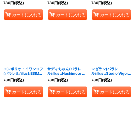
【R/P】{OP02-017}
【R/P】{OP02-018}
【SR/P】{OP02-030}
780
円
(税込)
780
円
(税込)
780
円
(税込)
カートに入れる
カートに入れる
カートに入れる
エンポリオ・イワンコフ
サディちゃん(パラレ
マゼラン(パラレ
(パラレル/illust:EBIMO)
ル/illust:Hashimoto Q)
ル/illust:Studio Vigor
【SR/P】{OP02-051}
【R/P】{OP02-073}
Co.Ltd)【SR/P】
780
円
(税込)
780
円
(税込)
780
円
(税込)
{OP02-085}
カートに入れる
カートに入れる
カートに入れる