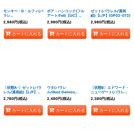
モンキー・D・ルフィ(パ
ボア・ハンコック(フル
ゼット(パラレル/漫画
ラレ
アート/foil)【UC】
絵)【L/P】{OP02-072}
ル/illust:Makitoshi)
{OP02-059}
2,980
円
(税込)
2,980
円
(税込)
2,980
円
(税込)
【R/P】{OP02-041}
カートに入れる
カートに入れる
カートに入れる
〔状態A-〕ゼット(パラ
ウタ(パラレ
〔状態B〕エドワード・
レル/漫画絵)【L/P】
ル/illust:Demizu
ニューゲート(パラレル/
{OP02-072}
Posuka)【SEC/P】
漫画絵)【L/P】{OP02-
2,780
円
(税込)
2,480
円
(税込)
2,380
円
(税込)
{OP02-120}
001}
カートに入れる
カートに入れる
カートに入れる