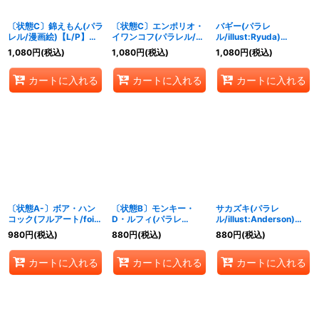
〔状態C〕錦えもん(パラ
〔状態C〕エンポリオ・
バギー(パラレ
レル/漫画絵)【L/P】
イワンコフ(パラレル/漫
ル/illust:Ryuda)
{OP02-025}
画絵)【L/P】{OP02-
【R/P】{OP02-058}
1,080
円
(税込)
1,080
円
(税込)
1,080
円
(税込)
049}
カートに入れる
カートに入れる
カートに入れる
〔状態A-〕ボア・ハン
〔状態B〕モンキー・
サカズキ(パラレ
コック(フルアート/foil)
D・ルフィ(パラレ
ル/illust:Anderson)
【UC】{OP02-059}
ル/illust:Makitoshi)
【SR/P】{OP02-099}
980
円
(税込)
880
円
(税込)
880
円
(税込)
【R/P】{OP02-041}
カートに入れる
カートに入れる
カートに入れる