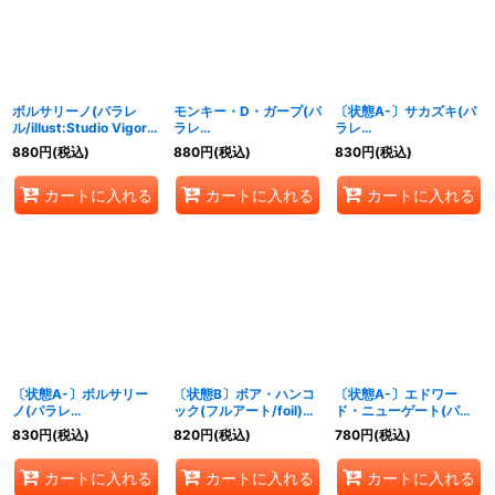
ボルサリーノ(パラレ
モンキー・D・ガープ(パ
〔状態A-〕サカズキ(パ
ル/illust:Studio Vigor
ラレ
ラレ
Co.Ltd)【SR/P】
ル/illust:Makitoshi)
ル/illust:Anderson)
880
円
(税込)
880
円
(税込)
830
円
(税込)
{OP02-114}
【R/P】{OP02-115}
【SR/P】{OP02-099}
カートに入れる
カートに入れる
カートに入れる
〔状態A-〕ボルサリー
〔状態B〕ボア・ハンコ
〔状態A-〕エドワー
ノ(パラレ
ック(フルアート/foil)
ド・ニューゲート(パラ
ル/illust:Studio Vigor
【UC】{OP02-059}
レル/漫画絵)【SR/P】
830
円
(税込)
820
円
(税込)
780
円
(税込)
Co.Ltd)【SR/P】
{OP02-004}
{OP02-114}
カートに入れる
カートに入れる
カートに入れる