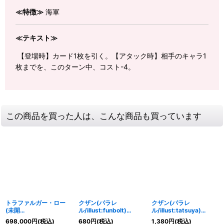
≪特徴≫
海軍
≪テキスト≫
【登場時】カード1枚を引く。【アタック時】相手のキャラ1
枚までを、このターン中、コスト-4。
この商品を買った人は、こんな商品も買っています
トラファルガー・ロー
クザン(パラレ
クザン(パラレ
(未開
ル/illust:funbolt)
ル/illust:tatsuya)
封/CS2023/illust:Bash
【SR/P】{OP02-096}
【SR/P】{OP02-096}
698,000
円
(税込)
680
円
(税込)
1,380
円
(税込)