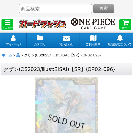
検索
メニュー
カート
マイページ
カテゴリ
問い合わせ
ご利用案内
店頭受取について
ホーム
>
黒
>
クザン(CS2023/illust:BISAI)【SR】{OP02-096}
クザン(CS2023/illust:BISAI)【SR】{OP02-096}