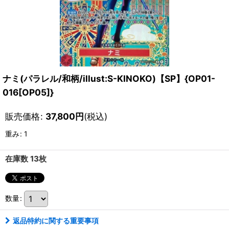
ナミ(パラレル/和柄/illust:S-KINOKO)【SP】{OP01-
016[OP05]}
販売価格
:
37,800
円
(税込)
重み
:
1
在庫数 13枚
数量
:
返品特約に関する重要事項