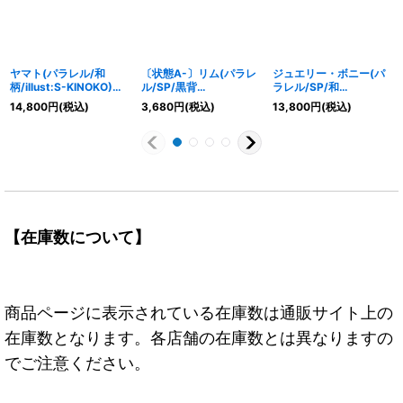
ヤマト(パラレル/和
〔状態A-〕リム(パラレ
ジュエリー・ボニー(パ
柄/illust:S-KINOKO)
ル/SP/黒背
ラレル/SP/和
【SP】{OP01-
景/illust:Hashimoto Q)
柄/illust:otton)【SP】
14,800
円
(税込)
3,680
円
(税込)
13,800
円
(税込)
121[OP05]}
【SP】{OP09-
{ST02-007[OP08]}
037[OP12]}
【在庫数について】
商品ページに表示されている在庫数は通販サイト上の
在庫数となります。各店舗の在庫数とは異なりますの
でご注意ください。