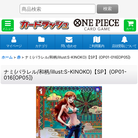
検索
メニュー
カート
マイページ
カテゴリ
問い合わせ
ご利用案内
店頭受取について
ホーム
>
赤
>
ナミ(パラレル/和柄/illust:S-KINOKO)【SP】{OP01-016[OP05]}
ナミ(パラレル/和柄/illust:S-KINOKO)【SP】{OP01-
016[OP05]}