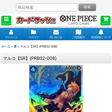
検索
メニュー
カート
マイページ
カテゴリ
問い合わせ
ご利用案内
店頭受取について
ホーム
>
青
>
マルコ【SR】{PRB02-008}
マルコ【SR】{PRB02-008}