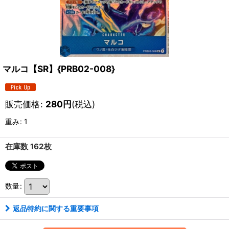
マルコ【SR】{PRB02-008}
販売価格
:
280
円
(税込)
重み
:
1
在庫数 162枚
数量
:
返品特約に関する重要事項