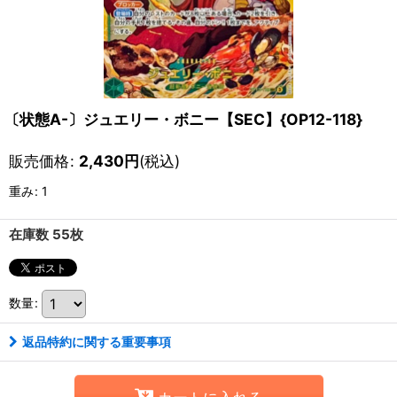
〔状態A-〕ジュエリー・ボニー【SEC】{OP12-118}
販売価格
:
2,430
円
(税込)
重み
:
1
在庫数 55枚
数量
:
返品特約に関する重要事項