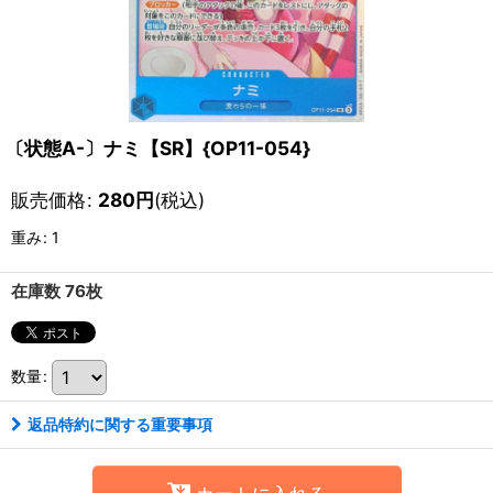
〔状態A-〕ナミ【SR】{OP11-054}
販売価格
:
280
円
(税込)
重み
:
1
在庫数 76枚
数量
:
返品特約に関する重要事項