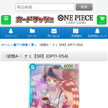
検索
メニュー
カート
マイページ
カテゴリ
問い合わせ
ご利用案内
店頭受取について
ホーム
>
傷アリ特価
>
青
>
〔状態A-〕ナミ【SR】{OP11-054}
〔状態A-〕ナミ【SR】{OP11-054}