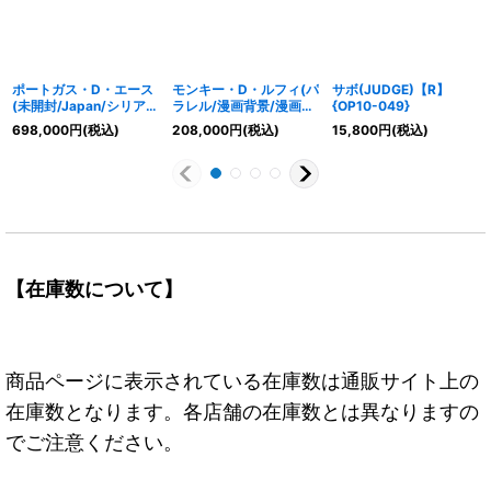
ポートガス・D・エース
モンキー・D・ルフィ(パ
サボ(JUDGE)【R】
(未開封/Japan/シリア
ラレル/漫画背景/漫画
{OP10-049}
ル)【SEC】{OP07-119}
絵)【SEC/SP】{OP11-
698,000
円
(税込)
208,000
円
(税込)
15,800
円
(税込)
118}
【在庫数について】
商品ページに表示されている在庫数は通販サイト上の
在庫数となります。各店舗の在庫数とは異なりますの
でご注意ください。