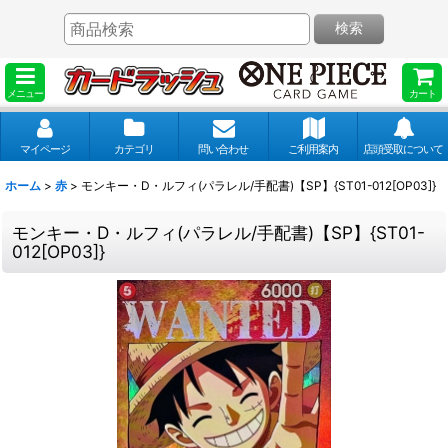
検索
メニュー
カート
マイページ
カテゴリ
問い合わせ
ご利用案内
店頭受取について
ホーム
>
赤
>
モンキー・D・ルフィ(パラレル/手配書)【SP】{ST01-012[OP03]}
モンキー・D・ルフィ(パラレル/手配書)【SP】{ST01-
012[OP03]}