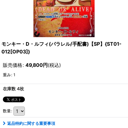
モンキー・D・ルフィ(パラレル/手配書)【SP】{ST01-
012[OP03]}
販売価格
:
49,800
円
(税込)
重み
:
1
在庫数 4枚
数量
:
返品特約に関する重要事項