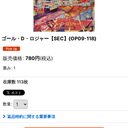
ゴール・D・ロジャー【SEC】{OP09-118}
販売価格
:
780
円
(税込)
重み
:
1
在庫数 113枚
数量
:
返品特約に関する重要事項