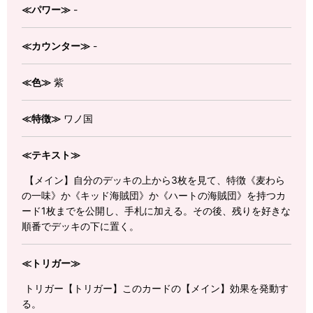
≪パワー≫
-
≪カウンター≫
-
≪色≫
紫
≪特徴≫
ワノ国
≪テキスト≫
【メイン】自分のデッキの上から3枚を見て、特徴《麦わら
の一味》か《キッド海賊団》か《ハートの海賊団》を持つカ
ード1枚までを公開し、手札に加える。その後、残りを好きな
順番でデッキの下に置く。
≪トリガー≫
トリガー【トリガー】このカードの【メイン】効果を発動す
る。