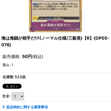
海は海賊が相手だ!!!(ノーマル仕様/三船長)【R】{OP05-
076}
販売価格
:
50
円
(税込)
重み
:
1
在庫数 523枚
数量
:
返品特約に関する重要事項