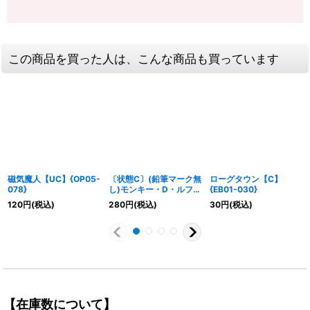
この商品を買った人は、こんな商品も買っています
磁気魔人【UC】{OP05-
〔状態C〕(鉛筆マーク無
ローグタウン【C】
078}
し)モンキー・D・ルフィ
{EB01-030}
(illust:TAPIOCA)
120
円
(税込)
280
円
(税込)
30
円
(税込)
【SEC】{OP05-119}
【在庫数について】