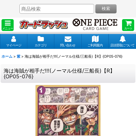
検索
メニュー
カート
マイページ
カテゴリ
問い合わせ
ご利用案内
店頭受取について
ホーム
>
紫
>
海は海賊が相手だ!!!(ノーマル仕様/三船長)【R】{OP05-076}
海は海賊が相手だ!!!(ノーマル仕様/三船長)【R】
{OP05-076}